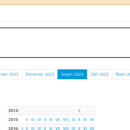
rven 2023
Červenec 2023
Srpen 2023
Září 2023
Říjen 2
2014:
X
2015:
II
III
IV
V
VI
VII
VIII
IX
X
XI
XII
2016:
I
II
III
IV
V
VI
VII
VIII
IX
X
XI
XII