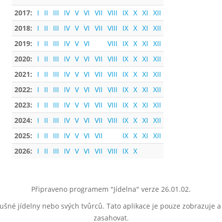
2017:
I
II
III
IV
V
VI
VII
VIII
IX
X
XI
XII
2018:
I
II
III
IV
V
VI
VII
VIII
IX
X
XI
XII
2019:
I
II
III
IV
V
VI
VIII
IX
X
XI
XII
2020:
I
II
III
IV
V
VI
VII
VIII
IX
X
XI
XII
2021:
I
II
III
IV
V
VI
VII
VIII
IX
X
XI
XII
2022:
I
II
III
IV
V
VI
VII
VIII
IX
X
XI
XII
2023:
I
II
III
IV
V
VI
VII
VIII
IX
X
XI
XII
2024:
I
II
III
IV
V
VI
VII
VIII
IX
X
XI
XII
2025:
I
II
III
IV
V
VI
VII
IX
X
XI
XII
2026:
I
II
III
IV
V
VI
VII
VIII
IX
X
Připraveno programem "Jídelna" verze 26.01.02.
lušné jídelny nebo svých tvůrců. Tato aplikace je pouze zobrazuje 
zasahovat.