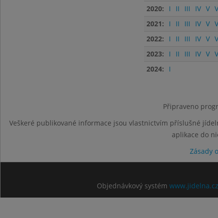
2020:
I
II
III
IV
V
V
2021:
I
II
III
IV
V
V
2022:
I
II
III
IV
V
V
2023:
I
II
III
IV
V
V
2024:
I
Připraveno progr
Veškeré publikované informace jsou vlastnictvím příslušné jídel
aplikace do n
Zásady 
Objednávkový systém
www.jidelna.c