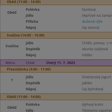
Oběd (11:00 - 14:00)
Polévka
fazolová
Oběd
Jídlo
Vepřové na žamp
Příloha
dušená rýže
Nápoj
čaj ovocný
Svačina (14:00 - 15:00)
Jídlo
Chléb, pomaz. z 
Svačina
Doplněk
okurka salátová
Nápoj
mléko
Menu
Chod
Úterý 11. 7. 2023
Přesnídávka (9:00 - 11:00)
Jídlo
Smetanový jogurt 
1
Doplněk
jablko
Nápoj
čaj bylinkový
Oběd (11:00 - 14:00)
Polévka
dýňový krém
Oběd
Jídlo
Těstoviny zapeče