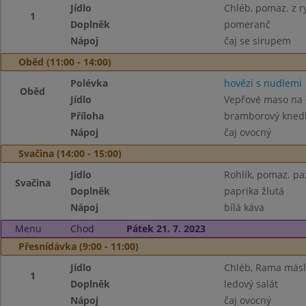
Jídlo
Chléb, pomaz. z r
1
Doplněk
pomeranč
Nápoj
čaj se sirupem
Oběd (11:00 - 14:00)
Polévka
hovězí s nudlemi
Oběd
Jídlo
Vepřové maso na
Příloha
bramborový knedlí
Nápoj
čaj ovocný
Svačina (14:00 - 15:00)
Jídlo
Rohlík, pomaz. pa
Svačina
Doplněk
paprika žlutá
Nápoj
bílá káva
Menu
Chod
Pátek 21. 7. 2023
Přesnídávka (9:00 - 11:00)
Jídlo
Chléb, Rama máslo
1
Doplněk
ledový salát
Nápoj
čaj ovocný