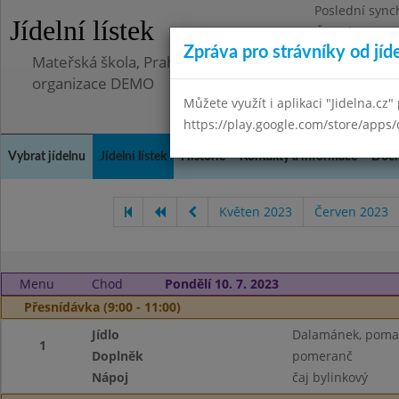
Poslední sync
Jídelní lístek
Čtvrtek 23.10.
Zpráva pro strávníky od jíd
Mateřská škola, Praha 5 - Hlubočepy, Hlubočepská 90
organizace DEMO
Můžete využít i aplikaci "Jidelna.cz"
https://play.google.com/store/apps/
Vybrat jídelnu
Jídelní lístek
Historie
Kontakty a informace
Doch
Květen 2023
Červen 2023
Menu
Chod
Pondělí 10. 7. 2023
Přesnídávka (9:00 - 11:00)
Jídlo
Dalamánek, pomaz
1
Doplněk
pomeranč
Nápoj
čaj bylinkový