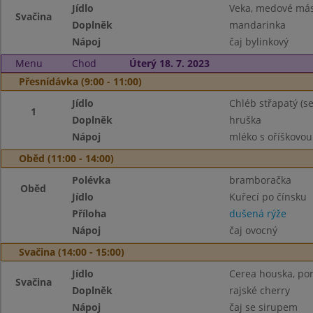
Jídlo
Veka, medové más
Svačina
Doplněk
mandarinka
Nápoj
čaj bylinkový
Menu
Chod
Úterý 18. 7. 2023
Přesnídávka (9:00 - 11:00)
Jídlo
Chléb střapatý (
1
Doplněk
hruška
Nápoj
mléko s oříškovou
Oběd (11:00 - 14:00)
Polévka
bramboračka
Oběd
Jídlo
Kuřecí po čínsku
Příloha
dušená rýže
Nápoj
čaj ovocný
Svačina (14:00 - 15:00)
Jídlo
Cerea houska, po
Svačina
Doplněk
rajské cherry
Nápoj
čaj se sirupem