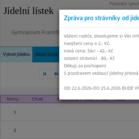
Poslední sync
Jídelní lístek
Úterý 21.7.202
Zpráva pro strávníky od jíd
Omezení obje
Gymnázium Františka Palackého, Neratovice, Masar
Vážení rodiče, dovolujeme si Vás in
navýšení ceny o 2,- Kč.
nová cena: žáci - 42,- Kč
Vybrat jídelnu
Jídelní lístek
Historie
Kontakty a informace
Doch
ostatní strávníci - 80,- Kč
Děkuji za pochopení
S pozdravem vedoucí jídelny Jirková
Květen 2023
Červen 2023
OD 22.6.2026-DO 25.6.2026 BUDE V
Menu
Chod
Pondělí 3. 7. 2023 (11:00 - 14:00)
1
2