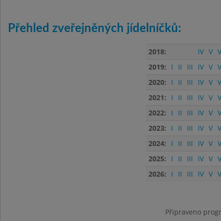
Přehled zveřejněných jídelníčků:
2018:
IV
V
V
2019:
I
II
III
IV
V
V
2020:
I
II
III
IV
V
V
2021:
I
II
III
IV
V
V
2022:
I
II
III
IV
V
V
2023:
I
II
III
IV
V
V
2024:
I
II
III
IV
V
V
2025:
I
II
III
IV
V
V
2026:
I
II
III
IV
V
V
Připraveno progr