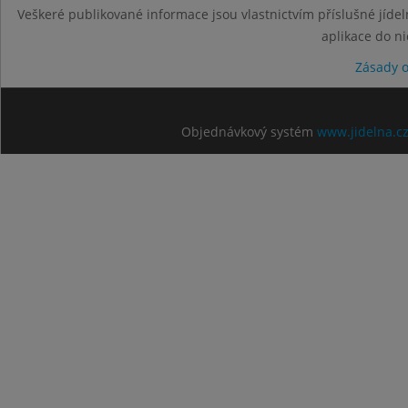
Veškeré publikované informace jsou vlastnictvím příslušné jídel
aplikace do n
Zásady 
Objednávkový systém
www.jidelna.c