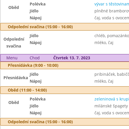
Polévka
vývar s těstovina
Oběd
Jídlo
plněné bramborové
Nápoj
čaj, voda s ovoc
Odpolední svačina (15:00 - 16:00)
Jídlo
chléb, pomazánkov
Odpolední
Nápoj
mléko, čaj
svačina
Menu
Chod
Čtvrtek 13. 7. 2023
Přesnídávka (9:00 - 10:00)
Jídlo
pribináček, babič
Přesnídávka
Nápoj
mléko, čaj
Oběd (11:00 - 14:00)
Polévka
zeleninová s krupi
Oběd
Jídlo
milánské špagety
Nápoj
čaj, voda s ovoc
Odpolední svačina (15:00 - 16:00)