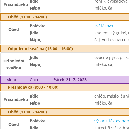
Jídlo
rohlík, avokádov
Přesnídávka
Nápoj
mléko, čaj
Oběd (11:00 - 14:00)
Polévka
květáková
Oběd
Jídlo
znojemský guláš, 
Nápoj
čaj, voda s ovoc
Odpolední svačina (15:00 - 16:00)
Jídlo
ovocné pyré, pišk
Odpolední
Nápoj
mléko, čaj
svačina
Menu
Chod
Pátek 21. 7. 2023
Přesnídávka (9:00 - 10:00)
Jídlo
chléb, máslo, šun
Přesnídávka
Nápoj
mléko, čaj
Oběd (11:00 - 14:00)
Polévka
vývar s těstovina
Oběd
Jídlo
kuřecí řízečky, b