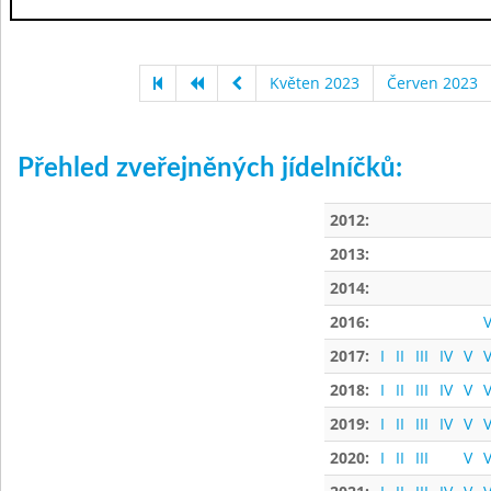
Květen 2023
Červen 2023
Přehled zveřejněných jídelníčků:
2012:
2013:
2014:
2016:
V
2017:
I
II
III
IV
V
V
2018:
I
II
III
IV
V
V
2019:
I
II
III
IV
V
V
2020:
I
II
III
V
V