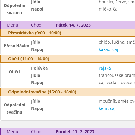
Jídlo
houska, žervé, sm
Odpolední
Nápoj
mléko, čaj
svačina
Menu
Chod
Pátek 14. 7. 2023
Přesnídávka (9:00 - 10:00)
Jídlo
chléb, lučina, smě
Přesnídávka
Nápoj
kakao, čaj
Oběd (11:00 - 14:00)
Polévka
rajská
Oběd
Jídlo
francouzské bram
Nápoj
čaj, voda s ovoc
Odpolední svačina (15:00 - 16:00)
Jídlo
moučník, směs ov
Odpolední
Nápoj
kefír, čaj
svačina
Menu
Chod
Pondělí 17. 7. 2023