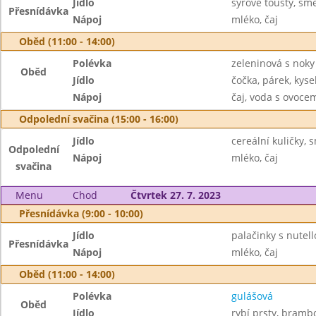
Jídlo
sýrové tousty, sm
Přesnídávka
Nápoj
mléko, čaj
Oběd (11:00 - 14:00)
Polévka
zeleninová s noky
Oběd
Jídlo
čočka, párek, kyse
Nápoj
čaj, voda s ovoc
Odpolední svačina (15:00 - 16:00)
Jídlo
cereální kuličky, 
Odpolední
Nápoj
mléko, čaj
svačina
Menu
Chod
Čtvrtek 27. 7. 2023
Přesnídávka (9:00 - 10:00)
Jídlo
palačinky s nutel
Přesnídávka
Nápoj
mléko, čaj
Oběd (11:00 - 14:00)
Polévka
gulášová
Oběd
Jídlo
rybí prsty, bramb