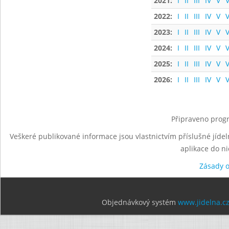
2021:
I
II
III
IV
V
V
2022:
I
II
III
IV
V
V
2023:
I
II
III
IV
V
V
2024:
I
II
III
IV
V
V
2025:
I
II
III
IV
V
V
2026:
I
II
III
IV
V
V
Připraveno progr
Veškeré publikované informace jsou vlastnictvím příslušné jídel
aplikace do n
Zásady 
Objednávkový systém
www.jidelna.c