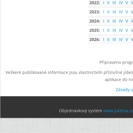
2022:
I
II
III
IV
V
V
2023:
I
II
III
IV
V
V
2024:
I
II
III
IV
V
V
2025:
I
II
III
IV
V
V
2026:
I
II
III
IV
V
V
Připraveno progr
Veškeré publikované informace jsou vlastnictvím příslušné jídel
aplikace do n
Zásady 
Objednávkový systém
www.jidelna.c