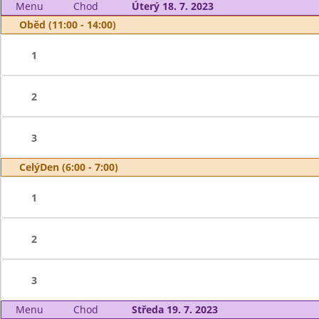
Menu
Chod
Úterý 18. 7. 2023
Oběd (11:00 - 14:00)
1
2
3
CelýDen (6:00 - 7:00)
1
2
3
Menu
Chod
Středa 19. 7. 2023