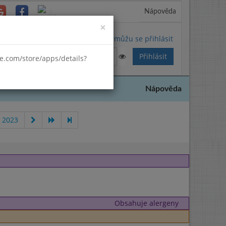
Nápověda
Close
×
Nemůžu se přihlásit
gle.com/store/apps/details?
Nápověda
 2023
Obsahuje alergeny