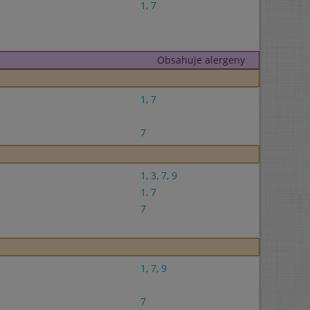
1
,
7
Obsahuje alergeny
1
,
7
7
1
,
3
,
7
,
9
1
,
7
7
1
,
7
,
9
7