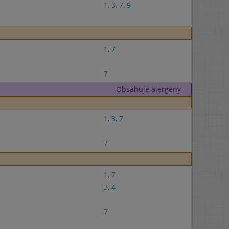
1
,
3
,
7
,
9
1
,
7
7
Obsahuje alergeny
1
,
3
,
7
7
1
,
7
3
,
4
7