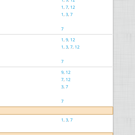
1
,
7
,
12
1
,
3
,
7
7
1
,
9
,
12
1
,
3
,
7
,
12
7
9
,
12
7
,
12
3
,
7
7
1
,
3
,
7