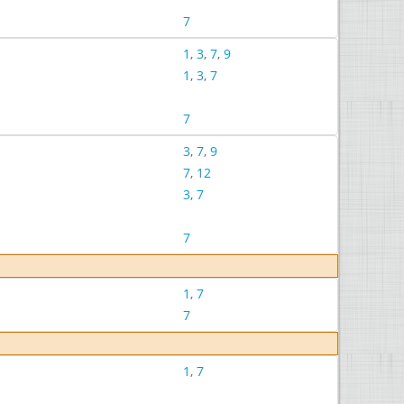
7
1
,
3
,
7
,
9
1
,
3
,
7
7
3
,
7
,
9
7
,
12
3
,
7
7
1
,
7
7
1
,
7