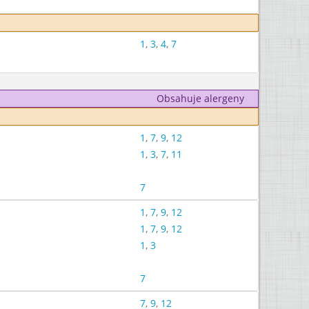
1
,
3
,
4
,
7
Obsahuje alergeny
1
,
7
,
9
,
12
1
,
3
,
7
,
11
7
1
,
7
,
9
,
12
1
,
7
,
9
,
12
1
,
3
7
7
,
9
,
12