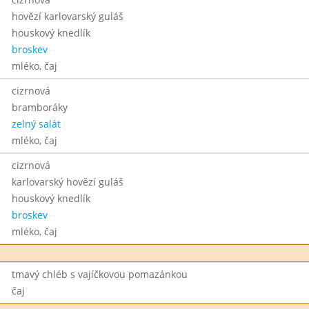
hovězí karlovarský guláš
houskový knedlík
broskev
mléko, čaj
cizrnová
bramboráky
zelný salát
mléko, čaj
cizrnová
karlovarský hovězí guláš
houskový knedlík
broskev
mléko, čaj
tmavý chléb s vajíčkovou pomazánkou
čaj