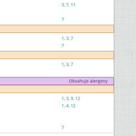
3
,
7
,
11
7
1
,
3
,
7
7
1
,
3
,
7
Obsahuje alergeny
1
,
3
,
9
,
12
1
,
4
,
12
7