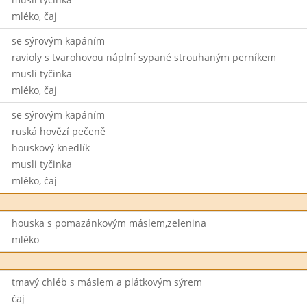
mléko, čaj
se sýrovým kapáním
ravioly s tvarohovou náplní sypané strouhaným perníkem
musli tyčinka
mléko, čaj
se sýrovým kapáním
ruská hovězí pečeně
houskový knedlík
musli tyčinka
mléko, čaj
houska s pomazánkovým máslem,zelenina
mléko
tmavý chléb s máslem a plátkovým sýrem
čaj