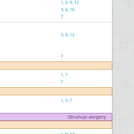
1
,
3
,
9
,
12
3
,
4
,
10
7
3
,
4
,
12
7
1
,
7
7
1
,
3
,
7
Obsahuje alergeny
1
,
9
,
12