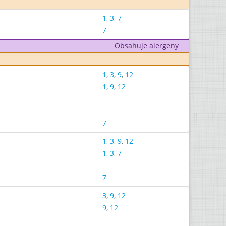
1
,
3
,
7
7
Obsahuje alergeny
1
,
3
,
9
,
12
1
,
9
,
12
7
1
,
3
,
9
,
12
1
,
3
,
7
7
3
,
9
,
12
9
,
12