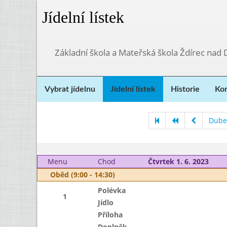
Jídelní lístek
Základní škola a Mateřská škola Ždírec nad
Vybrat jídelnu
Jídelní lístek
Historie
Kon
Dube
Menu
Chod
Čtvrtek 1. 6. 2023
Oběd (9:00 - 14:30)
Polévka
1
Jídlo
Příloha
Doplněk