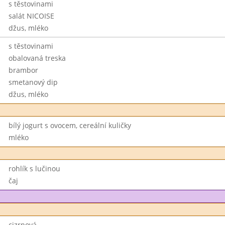
s těstovinami
salát NICOISE
džus, mléko
s těstovinami
obalovaná treska
brambor
smetanový dip
džus, mléko
bílý jogurt s ovocem, cereální kuličky
mléko
rohlík s lučinou
čaj
cizrnová