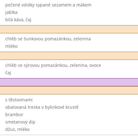
pečené vdolky sypané sezamem a mákem
jablka
bílá káva, čaj
chléb se šunkovou pomazánkou, zelenina
mléko
chléb se sýrovou pomazánkou, zelenina, ovoce
čaj
s těstovinami
obalovaná treska v bylinkové krustě
brambor
smetanový dip
džus, mléko