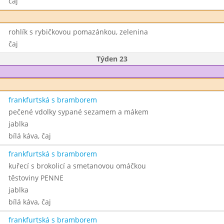
čaj
rohlík s rybičkovou pomazánkou, zelenina
čaj
Týden 23
frankfurtská s bramborem
pečené vdolky sypané sezamem a mákem
jablka
bílá káva, čaj
frankfurtská s bramborem
kuřecí s brokolicí a smetanovou omáčkou
těstoviny PENNE
jablka
bílá káva, čaj
frankfurtská s bramborem