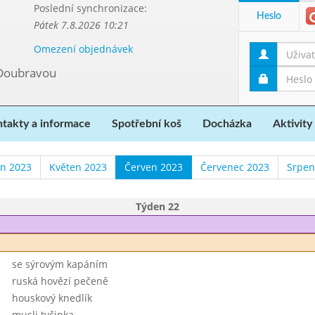
Poslední synchronizace:
Heslo
Pátek 7.8.2026 10:21
Omezení objednávek
 Doubravou
takty a informace
Spotřební koš
Docházka
Aktivity
n 2023
Květen 2023
Červen 2023
Červenec 2023
Srpen
Týden 22
se sýrovým kapáním
ruská hovězí pečeně
houskový knedlík
musli tyčinka