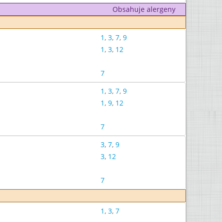
Obsahuje alergeny
1
,
3
,
7
,
9
1
,
3
,
12
7
1
,
3
,
7
,
9
1
,
9
,
12
7
3
,
7
,
9
3
,
12
7
1
,
3
,
7