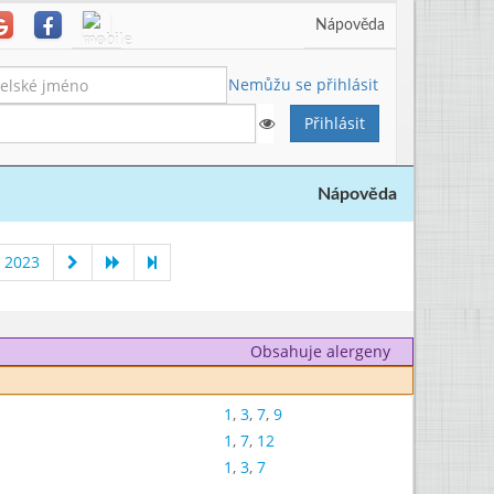
Nápověda
Nemůžu se přihlásit
Nápověda
 2023
Obsahuje alergeny
1
,
3
,
7
,
9
1
,
7
,
12
1
,
3
,
7