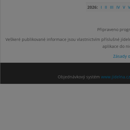
2026:
I
II
III
IV
V
V
Připraveno progr
Veškeré publikované informace jsou vlastnictvím příslušné jídel
aplikace do n
Zásady 
Objednávkový systém
www.jidelna.c