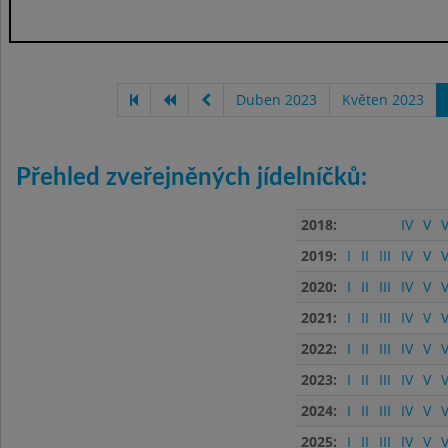
Duben 2023
Květen 2023
Přehled zveřejněných jídelníčků:
2018:
IV
V
V
2019:
I
II
III
IV
V
V
2020:
I
II
III
IV
V
V
2021:
I
II
III
IV
V
V
2022:
I
II
III
IV
V
V
2023:
I
II
III
IV
V
V
2024:
I
II
III
IV
V
V
2025:
I
II
III
IV
V
V