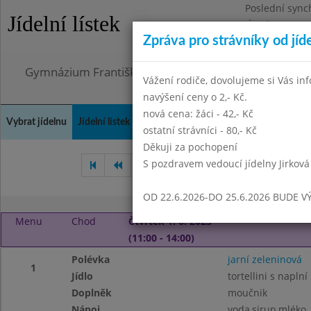
Poslední sync
Jídelní lístek
Úterý 21.7.202
Zpráva pro strávníky od jíd
Omezení obje
Gymnázium Františka Palackého, Neratovice, Masar
Vážení rodiče, dovolujeme si Vás in
navýšení ceny o 2,- Kč.
nová cena: žáci - 42,- Kč
Vybrat jídelnu
Jídelní lístek
Historie
Kontakty a informace
Doch
ostatní strávníci - 80,- Kč
Děkuji za pochopení
S pozdravem vedoucí jídelny Jirková
Duben 2023
Květen 2023
OD 22.6.2026-DO 25.6.2026 BUDE V
Menu
Chod
Čtvrtek 1. 6. 2023
(11:00 - 14:00)
Polévka
jarní zeleninová
1
Jídlo
tortellini s napl
Doplněk
moučnik
Nápoj
voda,sirup,mléko