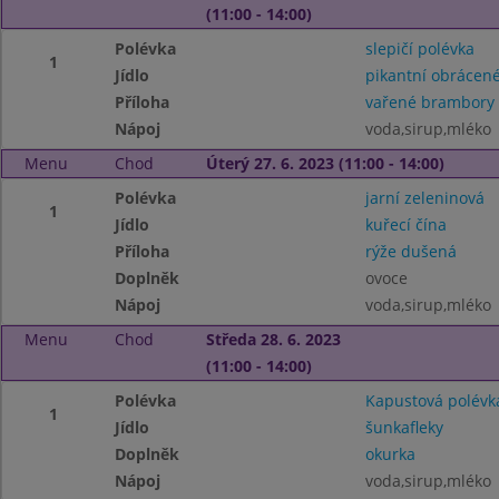
(11:00 - 14:00)
Polévka
slepičí polévka
1
Jídlo
pikantní obrácené
Příloha
vařené brambory
Nápoj
voda,sirup,mléko
Menu
Chod
Úterý 27. 6. 2023 (11:00 - 14:00)
Polévka
jarní zeleninová
1
Jídlo
kuřecí čína
Příloha
rýže dušená
Doplněk
ovoce
Nápoj
voda,sirup,mléko
Menu
Chod
Středa 28. 6. 2023
(11:00 - 14:00)
Polévka
Kapustová polévk
1
Jídlo
šunkafleky
Doplněk
okurka
Nápoj
voda,sirup,mléko