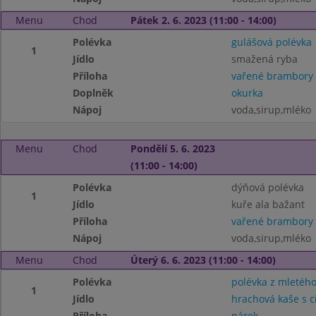
Menu
Chod
Pátek 2. 6. 2023 (11:00 - 14:00)
Polévka
gulášová polévka
1
Jídlo
smažená ryba
Příloha
vařené brambory
Doplněk
okurka
Nápoj
voda,sirup,mléko
Menu
Chod
Pondělí 5. 6. 2023
(11:00 - 14:00)
Polévka
dýňová polévka
1
Jídlo
kuře ala bažant
Příloha
vařené brambory
Nápoj
voda,sirup,mléko
Menu
Chod
Úterý 6. 6. 2023 (11:00 - 14:00)
Polévka
polévka z mletéh
1
Jídlo
hrachová kaše s c
Příloha
párek