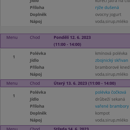
Jídlo
kuřecí játra na ci
Příloha
rýže dušená
Doplněk
ovocny jogurt
Nápoj
voda,sirup,mléko
Menu
Chod
Pondělí 12. 6. 2023
(11:00 - 14:00)
Polévka
kmínová polévka
1
Jídlo
zbojnický skřivan
Příloha
bramborové knedl
Nápoj
voda,sirup,mléko
Menu
Chod
Úterý 13. 6. 2023 (11:00 - 14:00)
Polévka
polévka čočková
1
Jídlo
drůbeží sekaná
Příloha
vařené brambory
Doplněk
kompot
Nápoj
voda,sirup,mléko
Menu
Chod
Středa 14. 6. 2023