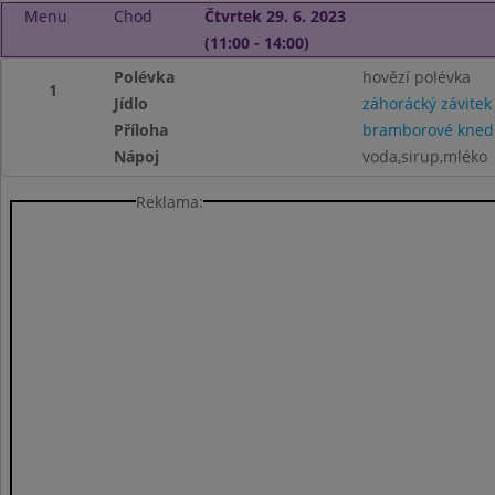
Menu
Chod
Čtvrtek 29. 6. 2023
(11:00 - 14:00)
Polévka
hovězí polévka
1
Jídlo
záhorácký závitek
Příloha
bramborové knedl
Nápoj
voda,sirup,mléko
Reklama: