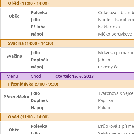
Oběd (11:00 - 14:00)
Polévka
Gulášová s bram
Oběd
Jídlo
Nudle s tvarohem
Příloha
Nektarinka
Nápoj
Mléko borůvkové
Svačina (14:00 - 14:30)
Jídlo
Mrkvová pomazánk
Svačina
Doplněk
Jablko
Nápoj
Ovocný čaj
Menu
Chod
Čtvrtek 15. 6. 2023
Přesnídávka (9:00 - 9:30)
Jídlo
Tvarohová s vejce
Přesnídávka
Doplněk
Paprika
Nápoj
Kakao
Oběd (11:00 - 14:00)
Polévka
Drůbková s písm
Oběd
Jídlo
Selská vepřová pe