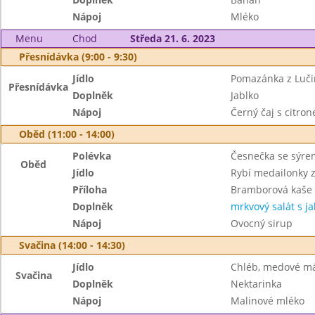
Nápoj
Mléko
Menu
Chod
Středa 21. 6. 2023
Přesnídávka (9:00 - 9:30)
Jídlo
Pomazánka z Lučin
Přesnídávka
Doplněk
Jablko
Nápoj
Černý čaj s citro
Oběd (11:00 - 14:00)
Polévka
Česnečka se sýre
Oběd
Jídlo
Rybí medailonky z
Příloha
Bramborová kaše
Doplněk
mrkvový salát s ja
Nápoj
Ovocný sirup
Svačina (14:00 - 14:30)
Jídlo
Chléb, medové m
Svačina
Doplněk
Nektarinka
Nápoj
Malinové mléko