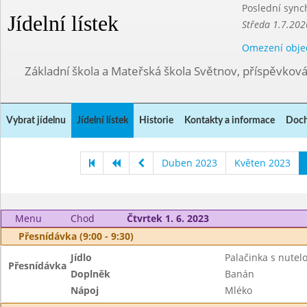
Poslední sync
Jídelní lístek
Středa 1.7.202
Omezení obje
Základní škola a Mateřská škola Světnov, příspěvkov
Vybrat jídelnu
Jídelní lístek
Historie
Kontakty a informace
Doch
Duben 2023
Květen 2023
Menu
Chod
Čtvrtek 1. 6. 2023
Přesnídávka (9:00 - 9:30)
Jídlo
Palačinka s nute
Přesnídávka
Doplněk
Banán
Nápoj
Mléko