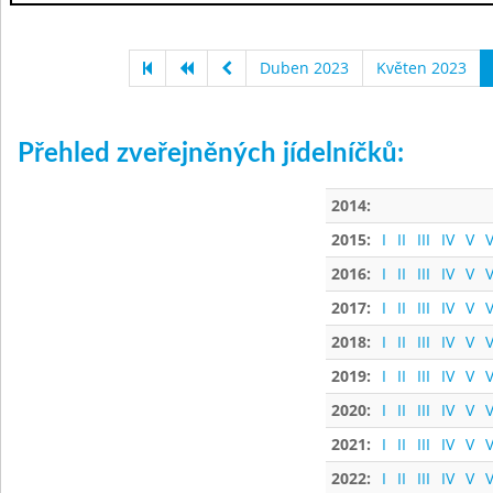
Duben 2023
Květen 2023
Přehled zveřejněných jídelníčků:
2014:
2015:
I
II
III
IV
V
V
2016:
I
II
III
IV
V
V
2017:
I
II
III
IV
V
V
2018:
I
II
III
IV
V
V
2019:
I
II
III
IV
V
V
2020:
I
II
III
IV
V
V
2021:
I
II
III
IV
V
V
2022:
I
II
III
IV
V
V