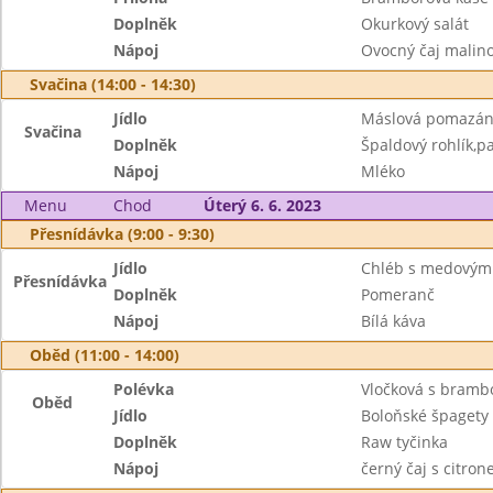
Doplněk
Okurkový salát
Nápoj
Ovocný čaj malin
Svačina (14:00 - 14:30)
Jídlo
Máslová pomazánk
Svačina
Doplněk
Špaldový rohlík,p
Nápoj
Mléko
Menu
Chod
Úterý 6. 6. 2023
Přesnídávka (9:00 - 9:30)
Jídlo
Chléb s medovým
Přesnídávka
Doplněk
Pomeranč
Nápoj
Bílá káva
Oběd (11:00 - 14:00)
Polévka
Vločková s bramb
Oběd
Jídlo
Boloňské špagety
Doplněk
Raw tyčinka
Nápoj
černý čaj s citro