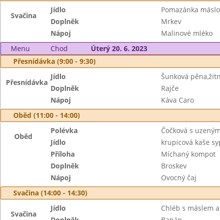
Jídlo
Pomazánka máslov
Svačina
Doplněk
Mrkev
Nápoj
Malinové mléko
Menu
Chod
Úterý 20. 6. 2023
Přesnídávka (9:00 - 9:30)
Jídlo
Šunková pěna,žit
Přesnídávka
Doplněk
Rajče
Nápoj
Káva Caro
Oběd (11:00 - 14:00)
Polévka
Čočková s uzený
Oběd
Jídlo
krupicová kaše s
Příloha
Míchaný kompot
Doplněk
Broskev
Nápoj
Ovocný čaj
Svačina (14:00 - 14:30)
Jídlo
Chléb s máslem 
Svačina
Doplněk
Banán