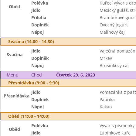
Polévka
Kuřecí vývar s dr
Oběd
Jídlo
Mexický guláš, st
Příloha
Bramborové gnoc
Doplněk
Ovocný jogurt
Nápoj
Malinový čaj
Svačina (14:00 - 14:30)
Jídlo
Vaječná pomazán
Svačina
Doplněk
Mrkev
Nápoj
Brusinkový čaj
Menu
Chod
Čtvrtek 29. 6. 2023
Přesnídávka (9:00 - 9:30)
Jídlo
Pomazánka z pašti
Přesnídávka
Doplněk
Paprika
Nápoj
Kakao
Oběd (11:00 - 14:00)
Polévka
Vývar s písmenky
Oběd
Jídlo
Lupínkové kuře