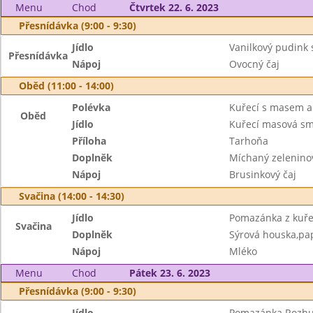
Menu
Chod
Čtvrtek 22. 6. 2023
Přesnídávka (9:00 - 9:30)
Jídlo
Vanilkový pudink 
Přesnídávka
Nápoj
Ovocný čaj
Oběd (11:00 - 14:00)
Polévka
Kuřecí s masem a
Oběd
Jídlo
Kuřecí masová sm
Příloha
Tarhoňa
Doplněk
Míchaný zeleninov
Nápoj
Brusinkový čaj
Svačina (14:00 - 14:30)
Jídlo
Pomazánka z kuře
Svačina
Doplněk
Sýrová houska,pa
Nápoj
Mléko
Menu
Chod
Pátek 23. 6. 2023
Přesnídávka (9:00 - 9:30)
Jídlo
Pomazánka Rozhu