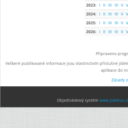
2023:
I
II
III
IV
V
V
2024:
I
II
III
IV
V
V
2025:
I
II
III
IV
V
V
2026:
I
II
III
IV
V
V
Připraveno progr
Veškeré publikované informace jsou vlastnictvím příslušné jídel
aplikace do n
Zásady 
Objednávkový systém
www.jidelna.c