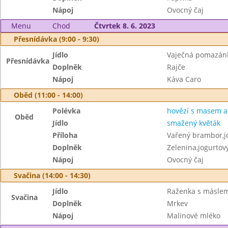
Nápoj
Ovocný čaj
Menu
Chod
Čtvrtek 8. 6. 2023
Přesnídávka (9:00 - 9:30)
Jídlo
Vaječná pomazán
Přesnídávka
Doplněk
Rajče
Nápoj
Káva Caro
Oběd (11:00 - 14:00)
Polévka
hovězí s masem a 
Oběd
Jídlo
smažený květák
Příloha
Vařený brambor,j
Doplněk
Zelenina,jogurtový
Nápoj
Ovocný čaj
Svačina (14:00 - 14:30)
Jídlo
Raženka s másle
Svačina
Doplněk
Mrkev
Nápoj
Malinové mléko