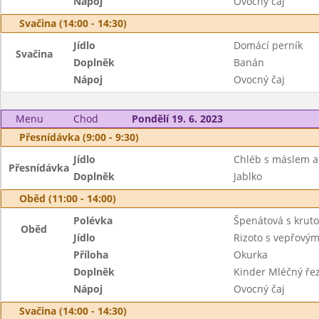
Nápoj
Ovocný čaj
Svačina (14:00 - 14:30)
Jídlo
Domácí perník
Svačina
Doplněk
Banán
Nápoj
Ovocný čaj
Menu
Chod
Pondělí 19. 6. 2023
Přesnídávka (9:00 - 9:30)
Jídlo
Chléb s máslem a
Přesnídávka
Doplněk
Jablko
Oběd (11:00 - 14:00)
Polévka
Špenátová s krut
Oběd
Jídlo
Rizoto s vepřov
Příloha
Okurka
Doplněk
Kinder Mléčný ře
Nápoj
Ovocný čaj
Svačina (14:00 - 14:30)