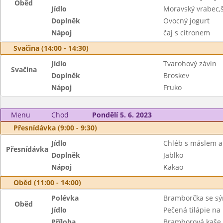
Oběd
Jídlo
Moravský vrabec,š
Doplněk
Ovocný jogurt
Nápoj
čaj s citronem
Svačina (14:00 - 14:30)
Jídlo
Tvarohový závin
Svačina
Doplněk
Broskev
Nápoj
Fruko
Menu
Chod
Pondělí 5. 6. 2023
Přesnídávka (9:00 - 9:30)
Jídlo
Chléb s máslem 
Přesnídávka
Doplněk
Jablko
Nápoj
Kakao
Oběd (11:00 - 14:00)
Polévka
Bramborčka se s
Oběd
Jídlo
Pečená tilápie na
Příloha
Bramborová kaše