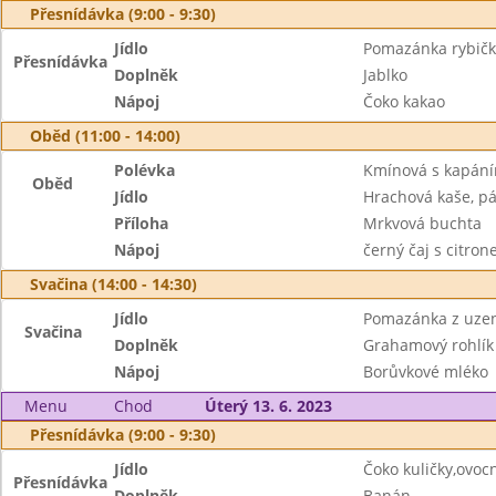
Přesnídávka (9:00 - 9:30)
Jídlo
Pomazánka rybičk
Přesnídávka
Doplněk
Jablko
Nápoj
Čoko kakao
Oběd (11:00 - 14:00)
Polévka
Kmínová s kapán
Oběd
Jídlo
Hrachová kaše, pá
Příloha
Mrkvová buchta
Nápoj
černý čaj s citro
Svačina (14:00 - 14:30)
Jídlo
Pomazánka z uze
Svačina
Doplněk
Grahamový rohlík 
Nápoj
Borůvkové mléko
Menu
Chod
Úterý 13. 6. 2023
Přesnídávka (9:00 - 9:30)
Jídlo
Čoko kuličky,ovoc
Přesnídávka
Doplněk
Banán