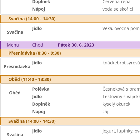
Doplněk
Červená řepa
Nápoj
voda se skořicí
Svačina (14:00 - 14:30)
Jídlo
Veka, ovocná poma
Svačina
Menu
Chod
Pátek 30. 6. 2023
Přesnídávka (8:30 - 9:30)
Jídlo
knäckebrot,sýrová
Přesnídávka
Oběd (11:40 - 13:30)
Polévka
Česneková s bra
Oběd
Jídlo
Těstoviny s vajíč
Doplněk
kyselý okurek
Nápoj
čaj
Svačina (14:00 - 14:30)
Jídlo
Jogurt, lupínky, ov
Svačina