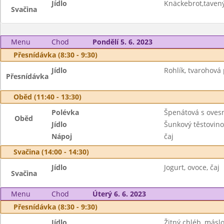
Jídlo
Knäckebrot,tavený
Svačina
Menu
Chod
Pondělí 5. 6. 2023
Přesnídávka (8:30 - 9:30)
Jídlo
Rohlík, tvarohová
Přesnídávka
Oběd (11:40 - 13:30)
Polévka
Špenátová s oves
Oběd
Jídlo
Šunkový těstovino
Nápoj
čaj
Svačina (14:00 - 14:30)
Jídlo
Jogurt, ovoce, čaj
Svačina
Menu
Chod
Úterý 6. 6. 2023
Přesnídávka (8:30 - 9:30)
Jídlo
Žitný chléb, máslo