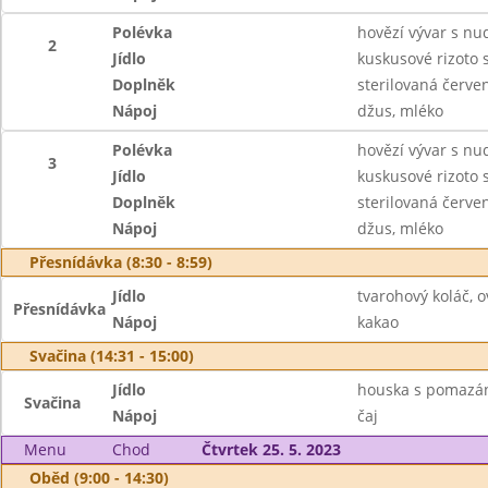
Polévka
hovězí vývar s nu
2
Jídlo
kuskusové rizoto
Doplněk
sterilovaná červe
Nápoj
džus, mléko
Polévka
hovězí vývar s nu
3
Jídlo
kuskusové rizoto
Doplněk
sterilovaná červe
Nápoj
džus, mléko
Přesnídávka (8:30 - 8:59)
Jídlo
tvarohový koláč, 
Přesnídávka
Nápoj
kakao
Svačina (14:31 - 15:00)
Jídlo
houska s pomazán
Svačina
Nápoj
čaj
Menu
Chod
Čtvrtek 25. 5. 2023
Oběd (9:00 - 14:30)