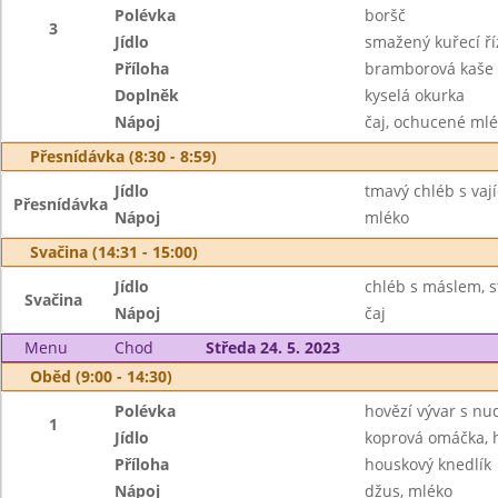
Polévka
boršč
3
Jídlo
smažený kuřecí ří
Příloha
bramborová kaše
Doplněk
kyselá okurka
Nápoj
čaj, ochucené ml
Přesnídávka (8:30 - 8:59)
Jídlo
tmavý chléb s va
Přesnídávka
Nápoj
mléko
Svačina (14:31 - 15:00)
Jídlo
chléb s máslem, s
Svačina
Nápoj
čaj
Menu
Chod
Středa 24. 5. 2023
Oběd (9:00 - 14:30)
Polévka
hovězí vývar s nu
1
Jídlo
koprová omáčka, 
Příloha
houskový knedlík
Nápoj
džus, mléko