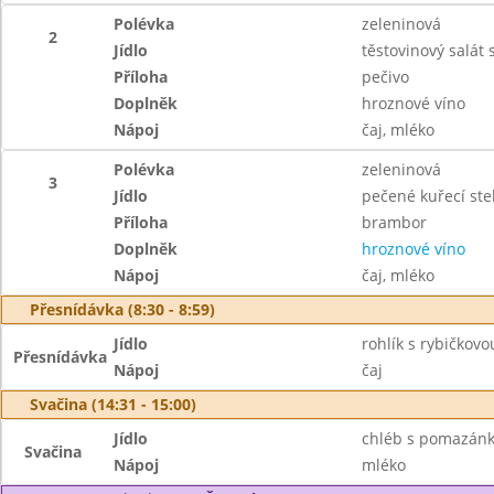
Polévka
zeleninová
2
Jídlo
těstovinový salát 
Příloha
pečivo
Doplněk
hroznové víno
Nápoj
čaj, mléko
Polévka
zeleninová
3
Jídlo
pečené kuřecí st
Příloha
brambor
Doplněk
hroznové víno
Nápoj
čaj, mléko
Přesnídávka (8:30 - 8:59)
Jídlo
rohlík s rybičkov
Přesnídávka
Nápoj
čaj
Svačina (14:31 - 15:00)
Jídlo
chléb s pomazánk
Svačina
Nápoj
mléko