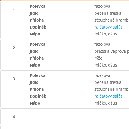
Polévka
fazolová
1
Jídlo
pečená treska
Příloha
šťouchané bramb
Doplněk
rajčatový salát
Nápoj
mléko, džus
Polévka
fazolová
2
Jídlo
pražská vepřová 
Příloha
rýže
Nápoj
mléko, džus
Polévka
fazolová
3
Jídlo
pečená treska
Příloha
šťouchané bramb
Doplněk
rajčatový salát
Nápoj
mléko, džus
4