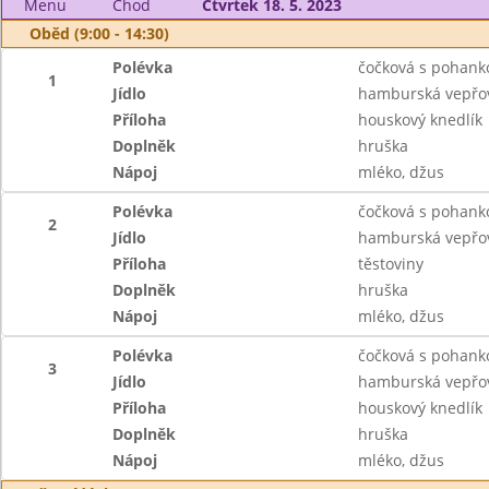
Menu
Chod
Čtvrtek 18. 5. 2023
Oběd (9:00 - 14:30)
Polévka
čočková s pohank
1
Jídlo
hamburská vepřov
Příloha
houskový knedlík
Doplněk
hruška
Nápoj
mléko, džus
Polévka
čočková s pohank
2
Jídlo
hamburská vepřov
Příloha
těstoviny
Doplněk
hruška
Nápoj
mléko, džus
Polévka
čočková s pohank
3
Jídlo
hamburská vepřov
Příloha
houskový knedlík
Doplněk
hruška
Nápoj
mléko, džus