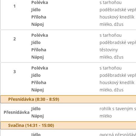
Polévka
s tarhoňou
1
Jídlo
poděbradské vep
Příloha
houskový knedlík
Nápoj
mléko, džus
Polévka
s tarhoňou
2
Jídlo
poděbradské vep
Příloha
těstoviny
Nápoj
mléko, džus
Polévka
s tarhoňou
3
Jídlo
poděbradské vep
Příloha
houskový knedlík
Nápoj
mléko, džus
Přesnídávka (8:30 - 8:59)
Jídlo
rohlík s taveným 
Přesnídávka
Nápoj
mléko
Svačina (14:31 - 15:00)
Jídlo
ovocná přesnídávk