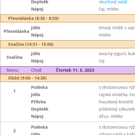
Doplněk
okurkový salát
Nápoj
čaj, mléko
Přesnídávka (8:30 - 8:59)
Jídlo
tmavý chléb s va
Přesnídávka
Nápoj
mléko
Svačina (14:31 - 15:00)
Jídlo
ovocný jogurt, ku
Svačina
Nápoj
čaj
Menu
Chod
Čtvrtek 11. 5. 2023
Oběd (9:00 - 14:30)
Polévka
s těstovinovou rýž
1
Jídlo
rajská omáčka, h
Příloha
houskový knedlík
Doplněk
piškotový zákusek
Nápoj
džus, mléko
Polévka
s těstovinovou rýž
2
Jídlo
rýžový salát s tu