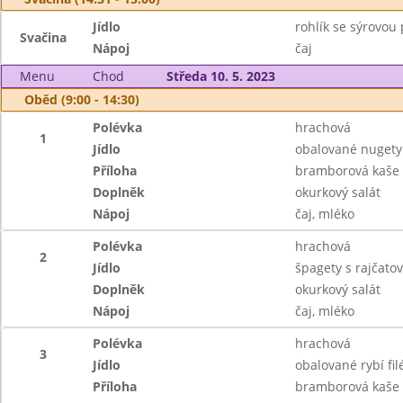
Jídlo
rohlík se sýrovou
Svačina
Nápoj
čaj
Menu
Chod
Středa 10. 5. 2023
Oběd (9:00 - 14:30)
Polévka
hrachová
1
Jídlo
obalované nugety 
Příloha
bramborová kaše
Doplněk
okurkový salát
Nápoj
čaj, mléko
Polévka
hrachová
2
Jídlo
špagety s rajčat
Doplněk
okurkový salát
Nápoj
čaj, mléko
Polévka
hrachová
3
Jídlo
obalované rybí fil
Příloha
bramborová kaše