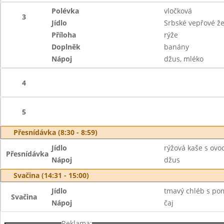
Polévka
vločková
3
Jídlo
Srbské vepřové že
Příloha
rýže
Doplněk
banány
Nápoj
džus, mléko
4
5
Přesnídávka (8:30 - 8:59)
Jídlo
rýžová kaše s ov
Přesnídávka
Nápoj
džus
Svačina (14:31 - 15:00)
Jídlo
tmavý chléb s po
Svačina
Nápoj
čaj
Reklama: