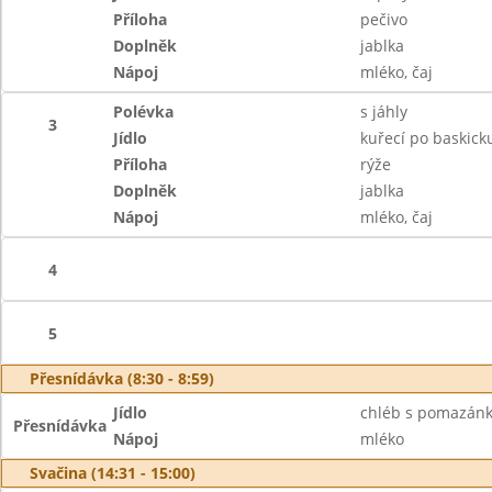
Příloha
pečivo
Doplněk
jablka
Nápoj
mléko, čaj
Polévka
s jáhly
3
Jídlo
kuřecí po baskick
Příloha
rýže
Doplněk
jablka
Nápoj
mléko, čaj
4
5
Přesnídávka (8:30 - 8:59)
Jídlo
chléb s pomazánk
Přesnídávka
Nápoj
mléko
Svačina (14:31 - 15:00)