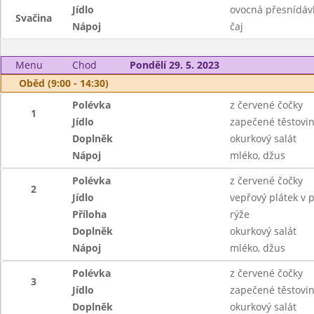
Jídlo
ovocná přesnídávk
Svačina
Nápoj
čaj
Menu
Chod
Pondělí 29. 5. 2023
Oběd (9:00 - 14:30)
Polévka
z červené čočky
1
Jídlo
zapečené těstovin
Doplněk
okurkový salát
Nápoj
mléko, džus
Polévka
z červené čočky
2
Jídlo
vepřový plátek v 
Příloha
rýže
Doplněk
okurkový salát
Nápoj
mléko, džus
Polévka
z červené čočky
3
Jídlo
zapečené těstovin
Doplněk
okurkový salát