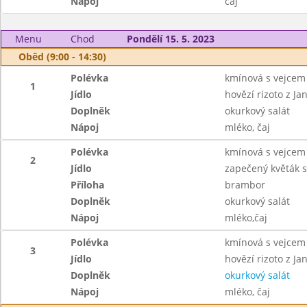
Nápoj
čaj
Menu
Chod
Pondělí 15. 5. 2023
Oběd (9:00 - 14:30)
Polévka
kmínová s vejcem
1
Jídlo
hovězí rizoto z J
Doplněk
okurkový salát
Nápoj
mléko, čaj
Polévka
kmínová s vejcem
2
Jídlo
zapečený květák 
Příloha
brambor
Doplněk
okurkový salát
Nápoj
mléko,čaj
Polévka
kmínová s vejcem
3
Jídlo
hovězí rizoto z J
Doplněk
okurkový salát
Nápoj
mléko, čaj