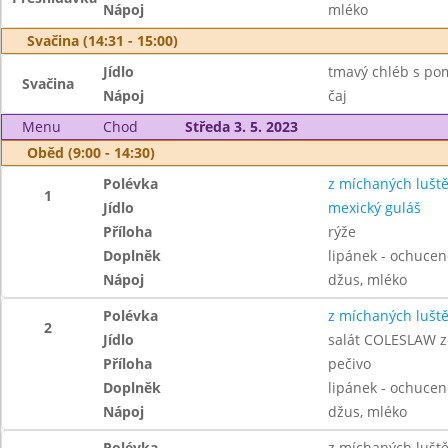
Nápoj
mléko
Svačina (14:31 - 15:00)
Jídlo
tmavý chléb s po
Svačina
Nápoj
čaj
Menu
Chod
Středa 3. 5. 2023
Oběd (9:00 - 14:30)
Polévka
z míchaných lušt
1
Jídlo
mexický guláš
Příloha
rýže
Doplněk
lipánek - ochuce
Nápoj
džus, mléko
Polévka
z míchaných lušt
2
Jídlo
salát COLESLAW ze
Příloha
pečivo
Doplněk
lipánek - ochuce
Nápoj
džus, mléko
Polévka
z míchaných lušt