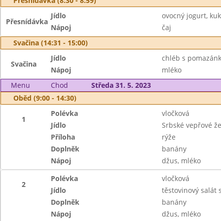
Přesnídávka (8:30 - 8:59)
Jídlo
ovocný jogurt, ku
Přesnídávka
Nápoj
čaj
Svačina (14:31 - 15:00)
Jídlo
chléb s pomazánk
Svačina
Nápoj
mléko
Menu
Chod
Středa 31. 5. 2023
Oběd (9:00 - 14:30)
Polévka
vločková
1
Jídlo
Srbské vepřové že
Příloha
rýže
Doplněk
banány
Nápoj
džus, mléko
Polévka
vločková
2
Jídlo
těstovinový salát
Doplněk
banány
Nápoj
džus, mléko