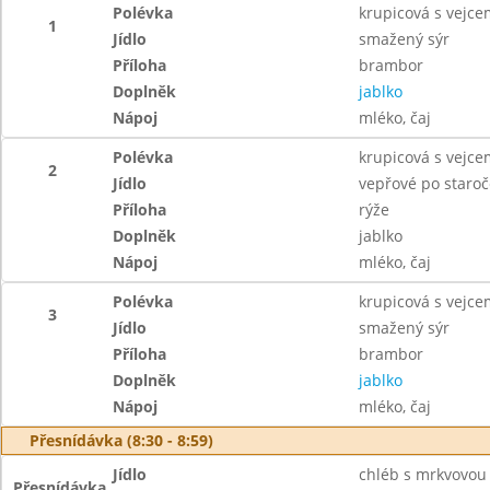
Polévka
krupicová s vejce
1
Jídlo
smažený sýr
Příloha
brambor
Doplněk
jablko
Nápoj
mléko, čaj
Polévka
krupicová s vejce
2
Jídlo
vepřové po staro
Příloha
rýže
Doplněk
jablko
Nápoj
mléko, čaj
Polévka
krupicová s vejce
3
Jídlo
smažený sýr
Příloha
brambor
Doplněk
jablko
Nápoj
mléko, čaj
Přesnídávka (8:30 - 8:59)
Jídlo
chléb s mrkvovou
Přesnídávka