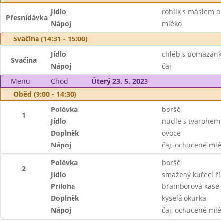
Jídlo
rohlík s máslem 
Přesnídávka
Nápoj
mléko
Svačina (14:31 - 15:00)
Jídlo
chléb s pomazánk
Svačina
Nápoj
čaj
Menu
Chod
Úterý 23. 5. 2023
Oběd (9:00 - 14:30)
Polévka
boršč
1
Jídlo
nudle s tvarohem
Doplněk
ovoce
Nápoj
čaj, ochucené ml
Polévka
boršč
2
Jídlo
smažený kuřecí ří
Příloha
bramborová kaše
Doplněk
kyselá okurka
Nápoj
čaj, ochucené ml