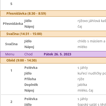
5
Přesnídávka (8:30 - 8:59)
Jídlo
rýžovo jáhlová ka
Přesnídávka
Nápoj
čaj
Svačina (14:31 - 15:00)
Jídlo
chléb s máslem a
Svačina
Nápoj
mléko
Menu
Chod
Pátek 26. 5. 2023
Oběd (9:00 - 14:30)
Polévka
s jáhly
1
Jídlo
kuřecí nudličky p
Příloha
rýže
Doplněk
jablka
Nápoj
mléko, čaj
Polévka
s jáhly
2
Jídlo
šopský salát s tě