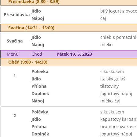
Přesnídávka (8:30 - 8:59)
Jídlo
bílý jogurt s ovoc
Přesnídávka
Nápoj
čaj
Svačina (14:31 - 15:00)
Jídlo
chléb s pomazánk
Svačina
Nápoj
mléko
Menu
Chod
Pátek 19. 5. 2023
Oběd (9:00 - 14:30)
Polévka
s kuskusem
1
Jídlo
italský guláš
Příloha
těstoviny
Doplněk
jogurtový nápoj
Nápoj
mléko, čaj
Polévka
s kuskusem
2
Jídlo
kapustový karban
Příloha
bramborová kaše
Doplněk
jogurtový nápoj