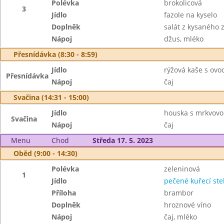
Polévka
brokolicová
3
Jídlo
fazole na kyselo
Doplněk
salát z kysaného z
Nápoj
džus, mléko
Přesnídávka (8:30 - 8:59)
Jídlo
rýžová kaše s ov
Přesnídávka
Nápoj
čaj
Svačina (14:31 - 15:00)
Jídlo
houska s mrkvovo
Svačina
Nápoj
čaj
Menu
Chod
Středa 17. 5. 2023
Oběd (9:00 - 14:30)
Polévka
zeleninová
1
Jídlo
pečené kuřecí st
Příloha
brambor
Doplněk
hroznové víno
Nápoj
čaj, mléko