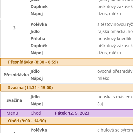
Doplněk
piškotový zákusek
Nápoj
džus, mléko
Polévka
s těstovinovou rýž
3
Jídlo
rajská omáčka, h
Příloha
houskový knedlík
Doplněk
piškotový zákusek
Nápoj
džus, mléko
Přesnídávka (8:30 - 8:59)
Jídlo
ovocná přesnídávk
Přesnídávka
Nápoj
mléko
Svačina (14:31 - 15:00)
Jídlo
houska s máslem
Svačina
Nápoj
čaj
Menu
Chod
Pátek 12. 5. 2023
Oběd (9:00 - 14:30)
Polévka
cibulová se sýrem