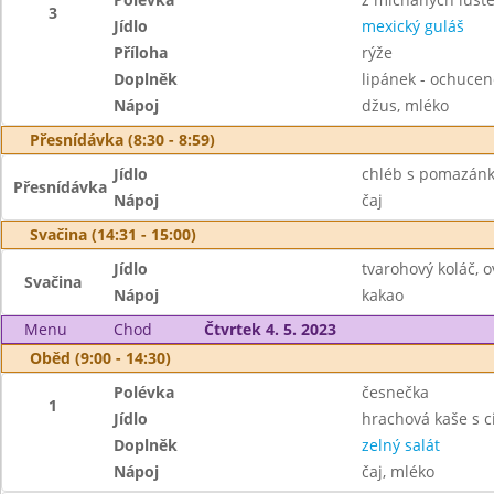
3
Jídlo
mexický guláš
Příloha
rýže
Doplněk
lipánek - ochuce
Nápoj
džus, mléko
Přesnídávka (8:30 - 8:59)
Jídlo
chléb s pomazánk
Přesnídávka
Nápoj
čaj
Svačina (14:31 - 15:00)
Jídlo
tvarohový koláč, 
Svačina
Nápoj
kakao
Menu
Chod
Čtvrtek 4. 5. 2023
Oběd (9:00 - 14:30)
Polévka
česnečka
1
Jídlo
hrachová kaše s c
Doplněk
zelný salát
Nápoj
čaj, mléko