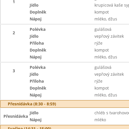
1
Jídlo
krupicová kaše s
Doplněk
kompot
Nápoj
mléko, džus
Polévka
gulášová
2
Jídlo
vepřový závitek
Příloha
rýže
Doplněk
kompot
Nápoj
mléko, džus
Polévka
gulášová
3
Jídlo
vepřový závitek
Příloha
rýže
Doplněk
kompot
Nápoj
mléko, džus
Přesnídávka (8:30 - 8:59)
Jídlo
chléb s tvarohov
Přesnídávka
Nápoj
mléko
Svačina (14:31 - 15:00)