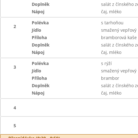
Doplněk
salát z čínského ze
Nápoj
čaj, mléko
Polévka
s tarhoňou
2
Jídlo
smažený vepřový 
Příloha
bramborová kaše
Doplněk
salát z čínského ze
Nápoj
čaj, mléko
Polévka
s rýží
3
Jídlo
smažený vepřový 
Příloha
brambor
Doplněk
salát z čínského ze
Nápoj
čaj, mléko
4
5