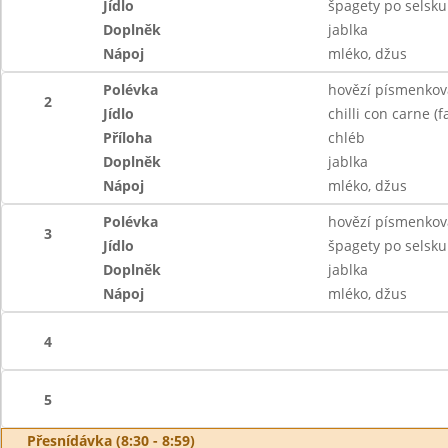
Jídlo
špagety po selsku
Doplněk
jablka
Nápoj
mléko, džus
Polévka
hovězí písmenkov
2
Jídlo
chilli con carne 
Příloha
chléb
Doplněk
jablka
Nápoj
mléko, džus
Polévka
hovězí písmenkov
3
Jídlo
špagety po selsku
Doplněk
jablka
Nápoj
mléko, džus
4
5
Přesnídávka (8:30 - 8:59)