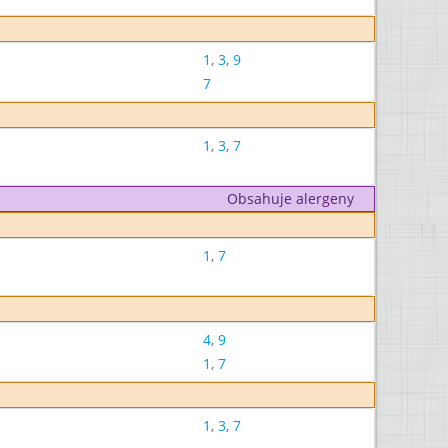
1
,
3
,
9
7
1
,
3
,
7
Obsahuje alergeny
1
,
7
4
,
9
1
,
7
1
,
3
,
7