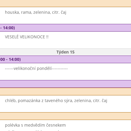
houska, rama, zelenina, citr. čaj
- 14:00)
VESELÉ VELIKONOCE !!
Týden 15
00 - 14:00)
------velikonoční pondělí-----------
chléb, pomazánka z taveného sýra, zelenina, citr. čaj
polévka s medvědím česnekem