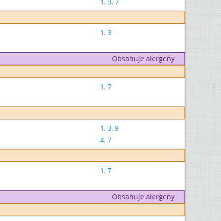
1
,
3
,
7
1
,
3
Obsahuje alergeny
1
,
7
1
,
3
,
9
4
,
7
1
,
7
Obsahuje alergeny