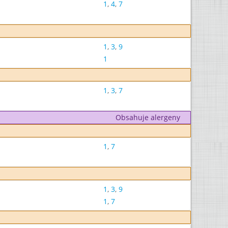
1
,
4
,
7
1
,
3
,
9
1
1
,
3
,
7
Obsahuje alergeny
1
,
7
1
,
3
,
9
1
,
7