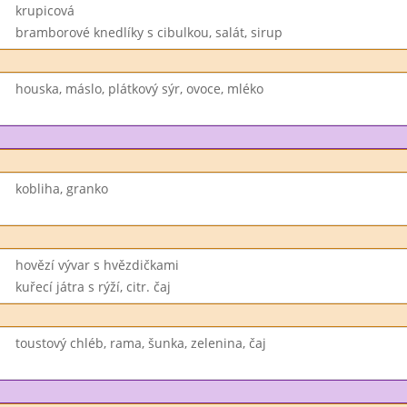
krupicová
bramborové knedlíky s cibulkou, salát, sirup
houska, máslo, plátkový sýr, ovoce, mléko
kobliha, granko
hovězí vývar s hvězdičkami
kuřecí játra s rýží, citr. čaj
toustový chléb, rama, šunka, zelenina, čaj