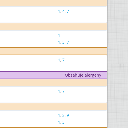
1
,
4
,
7
1
1
,
3
,
7
1
,
7
Obsahuje alergeny
1
,
7
1
,
3
,
9
1
,
3