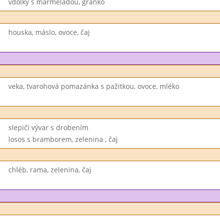
vdolky s marmeládou, granko
houska, máslo, ovoce, čaj
veka, tvarohová pomazánka s pažitkou, ovoce, mléko
slepičí vývar s drobením
losos s bramborem, zelenina , čaj
chléb, rama, zelenina, čaj