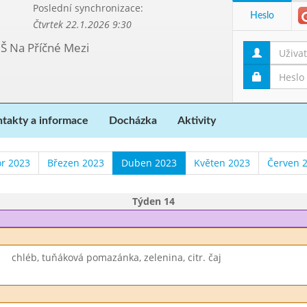
Poslední synchronizace:
Heslo
Čtvrtek 22.1.2026 9:30
MŠ Na Příčné Mezi
takty a informace
Docházka
Aktivity
r 2023
Březen 2023
Duben 2023
Květen 2023
Červen 
Týden 14
chléb, tuňáková pomazánka, zelenina, citr. čaj