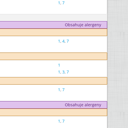
1
,
7
Obsahuje alergeny
1
,
4
,
7
1
1
,
3
,
7
1
,
7
Obsahuje alergeny
1
,
7