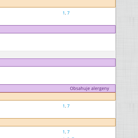
1
,
7
Obsahuje alergeny
1
,
7
1
,
7