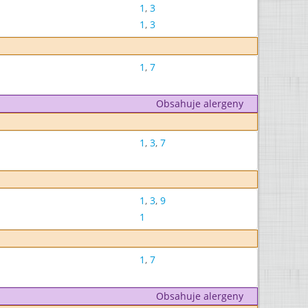
1
,
3
1
,
3
1
,
7
Obsahuje alergeny
1
,
3
,
7
1
,
3
,
9
1
1
,
7
Obsahuje alergeny