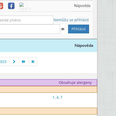
Nápověda
Nemůžu se přihlásit
Nápověda
2023
Obsahuje alergeny
1
,
4
,
7