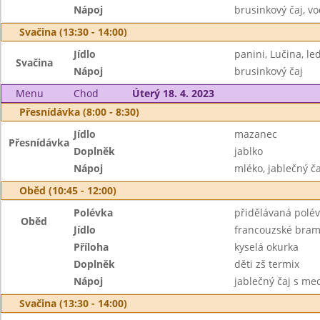
Nápoj
brusinkový čaj, v
Svačina (13:30 - 14:00)
Jídlo
panini, Lučina, le
Svačina
Nápoj
brusinkový čaj
Menu
Chod
Úterý 18. 4. 2023
Přesnídávka (8:00 - 8:30)
Jídlo
mazanec
Přesnídávka
Doplněk
jablko
Nápoj
mléko, jablečný 
Oběd (10:45 - 12:00)
Polévka
přidělávaná polé
Oběd
Jídlo
francouzské bra
Příloha
kyselá okurka
Doplněk
děti zš termix
Nápoj
jablečný čaj s me
Svačina (13:30 - 14:00)