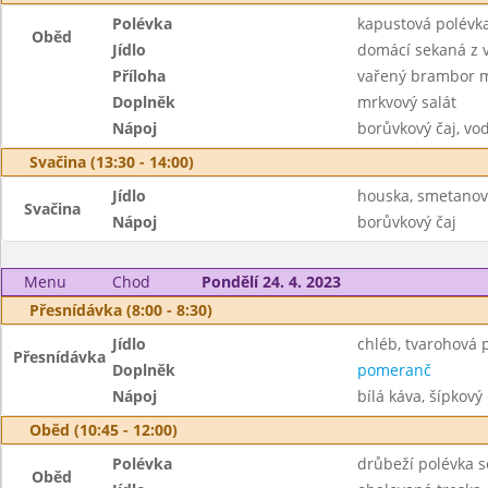
Polévka
kapustová polévk
Oběd
Jídlo
domácí sekaná z 
Příloha
vařený brambor 
Doplněk
mrkvový salát
Nápoj
borůvkový čaj, vo
Svačina (13:30 - 14:00)
Jídlo
houska, smetanov
Svačina
Nápoj
borůvkový čaj
Menu
Chod
Pondělí 24. 4. 2023
Přesnídávka (8:00 - 8:30)
Jídlo
chléb, tvarohová
Přesnídávka
Doplněk
pomeranč
Nápoj
bílá káva, šípkový 
Oběd (10:45 - 12:00)
Polévka
drůbeží polévka 
Oběd