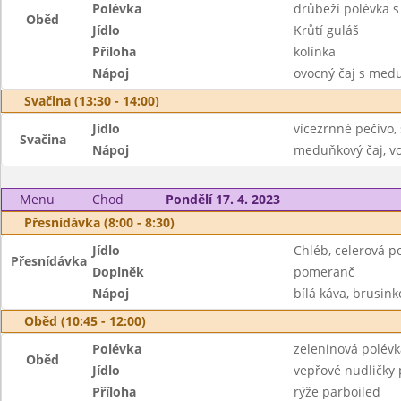
Polévka
drůbeží polévka 
Oběd
Jídlo
Krůtí guláš
Příloha
kolínka
Nápoj
ovocný čaj s med
Svačina (13:30 - 14:00)
Jídlo
vícezrnné pečivo, 
Svačina
Nápoj
meduňkový čaj, v
Menu
Chod
Pondělí 17. 4. 2023
Přesnídávka (8:00 - 8:30)
Jídlo
Chléb, celerová 
Přesnídávka
Doplněk
pomeranč
Nápoj
bílá káva, brusink
Oběd (10:45 - 12:00)
Polévka
zeleninová polév
Oběd
Jídlo
vepřové nudličky
Příloha
rýže parboiled