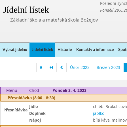
Poslední sync
Jídelní lístek
Pondělí 29.6.2
Základní škola a mateřská škola Božejov
Vybrat jídelnu
Jídelní lístek
Historie
Kontakty a informace
Spot
Únor 2023
Březen 2023
Menu
Chod
Pondělí 3. 4. 2023
Přesnídávka (8:00 - 8:30)
Jídlo
chléb, Brokolico
Přesnídávka
Doplněk
jablko
Nápoj
bílá káva, malinov