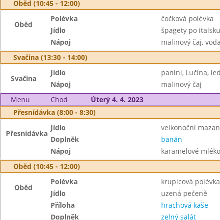
Oběd (10:45 - 12:00)
Polévka
čočková polévka
Oběd
Jídlo
špagety po itals
Nápoj
malinový čaj, vod
Svačina (13:30 - 14:00)
Jídlo
panini, Lučina, le
Svačina
Nápoj
malinový čaj
Menu
Chod
Úterý 4. 4. 2023
Přesnídávka (8:00 - 8:30)
Jídlo
velkonoční mazan
Přesnídávka
Doplněk
banán
Nápoj
karamelové mléko,
Oběd (10:45 - 12:00)
Polévka
krupicová polévka
Oběd
Jídlo
uzená pečeně
Příloha
hrachová kaše
Doplněk
zelný salát