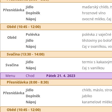
Jídlo
maďarský chléb, 
Přesnídávka
Doplněk
hroznové víno
Nápoj
ovocné mléko, čaj
Oběd (10:45 - 12:00)
Polévka
polévka z vaječné 
Oběd
Jídlo
těstoviny po bol
Nápoj
čaj v svanilkou, v
Svačina (13:30 - 14:00)
Jídlo
termix s kakaový
Svačina
Nápoj
čaj s vanilkou
Menu
Chod
Pátek 21. 4. 2023
Přesnídávka (8:00 - 8:30)
Jídlo
chléb, máslo, str
Přesnídávka
Doplněk
jablko
Nápoj
karamelové mléko,
Oběd (10:45 - 12:00)