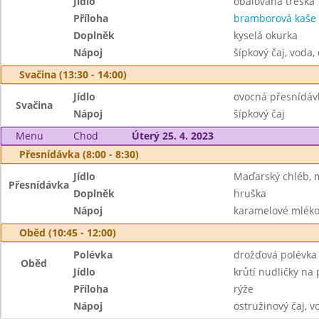
Jídlo
obalovaná treska
Příloha
bramborová kaše
Doplněk
kyselá okurka
Nápoj
šípkový čaj, voda,
Svačina (13:30 - 14:00)
Jídlo
ovocná přesnídáv
Svačina
Nápoj
šípkový čaj
Menu
Chod
Úterý 25. 4. 2023
Přesnídávka (8:00 - 8:30)
Jídlo
Maďarský chléb, 
Přesnídávka
Doplněk
hruška
Nápoj
karamelové mléko,
Oběd (10:45 - 12:00)
Polévka
drožďová polévka
Oběd
Jídlo
krůtí nudličky na 
Příloha
rýže
Nápoj
ostružinový čaj, v