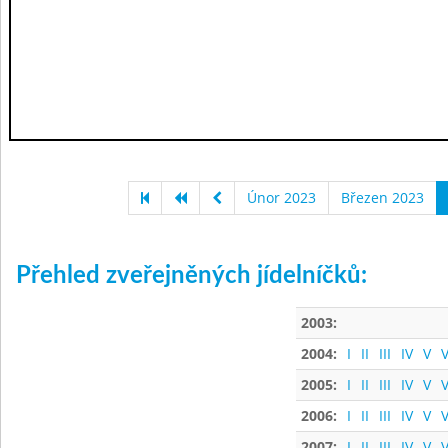
Únor 2023
Březen 2023
Přehled zveřejněných jídelníčků:
2003:
2004:
I
II
III
IV
V
V
2005:
I
II
III
IV
V
V
2006:
I
II
III
IV
V
V
2007:
I
II
III
IV
V
V