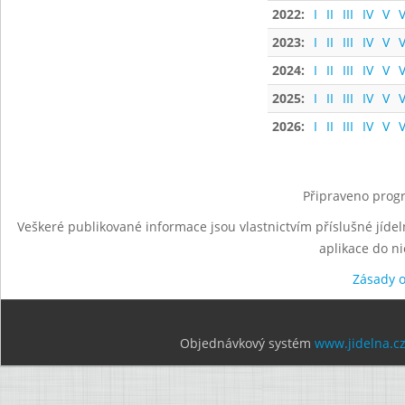
2022:
I
II
III
IV
V
V
2023:
I
II
III
IV
V
V
2024:
I
II
III
IV
V
V
2025:
I
II
III
IV
V
V
2026:
I
II
III
IV
V
V
Připraveno progr
Veškeré publikované informace jsou vlastnictvím příslušné jídel
aplikace do n
Zásady 
Objednávkový systém
www.jidelna.c