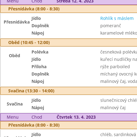
Menu
Chod
Středa 12. 4. 2023
Přesnídávka (8:00 - 8:30)
Jídlo
Rohlík s máslem
Přesnídávka
Doplněk
pomeranč
Nápoj
karamelové mléko,
Oběd (10:45 - 12:00)
Polévka
česneková polév
Oběd
Jídlo
kuřecí nudličky n
Příloha
rýže parboiled
Doplněk
míchaný ovocný ko
Nápoj
malinový čaj, vod
Svačina (13:30 - 14:00)
Jídlo
slunečnicový chlé
Svačina
Nápoj
malinový čaj
Menu
Chod
Čtvrtek 13. 4. 2023
Přesnídávka (8:00 - 8:30)
Jídlo
chléb, sardinkov