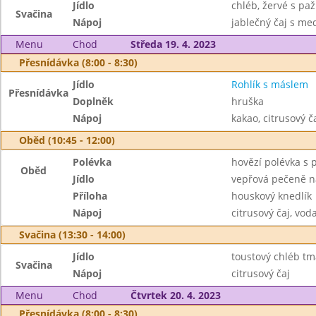
Jídlo
chléb, žervé s paž
Svačina
Nápoj
jablečný čaj s m
Menu
Chod
Středa 19. 4. 2023
Přesnídávka (8:00 - 8:30)
Jídlo
Rohlík s máslem
Přesnídávka
Doplněk
hruška
Nápoj
kakao, citrusový č
Oběd (10:45 - 12:00)
Polévka
hovězí polévka s 
Oběd
Jídlo
vepřová pečeně n
Příloha
houskový knedlík
Nápoj
citrusový čaj, vod
Svačina (13:30 - 14:00)
Jídlo
toustový chléb tma
Svačina
Nápoj
citrusový čaj
Menu
Chod
Čtvrtek 20. 4. 2023
Přesnídávka (8:00 - 8:30)