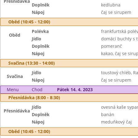
Přesnídávka
Doplněk
kedlubna
Nápoj
čaj se sirupem
Oběd (10:45 - 12:00)
Polévka
frankfurtská pol
Oběd
Jídlo
domácí buchty s 
Doplněk
pomeranč
Nápoj
kakao, čaj se sir
Svačina (13:30 - 14:00)
Jídlo
toustový chléb, R
Svačina
Nápoj
čaj se sirupem
Menu
Chod
Pátek 14. 4. 2023
Přesnídávka (8:00 - 8:30)
Jídlo
ovesná kaše sypa
Přesnídávka
Doplněk
banán
Nápoj
meduňkový čaj
Oběd (10:45 - 12:00)