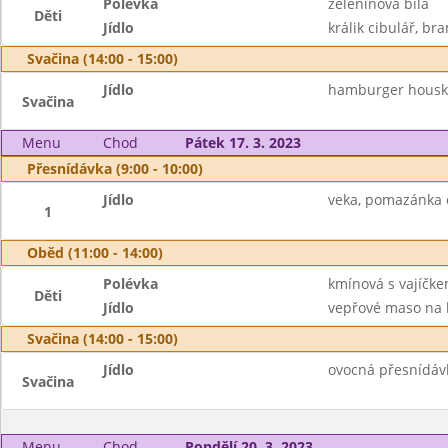
Polévka
zeleninová bílá
Děti
Jídlo
králik cibulář, br
Svačina (14:00 - 15:00)
Jídlo
hamburger houska
Svačina
Menu
Chod
Pátek 17. 3. 2023
Přesnídávka (9:00 - 10:00)
Jídlo
veka, pomazánka c
1
Oběd (11:00 - 14:00)
Polévka
kmínová s vajíčk
Děti
Jídlo
vepřové maso na h
Svačina (14:00 - 15:00)
Jídlo
ovocná přesnídávka
Svačina
Menu
Chod
Pondělí 20. 3. 2023