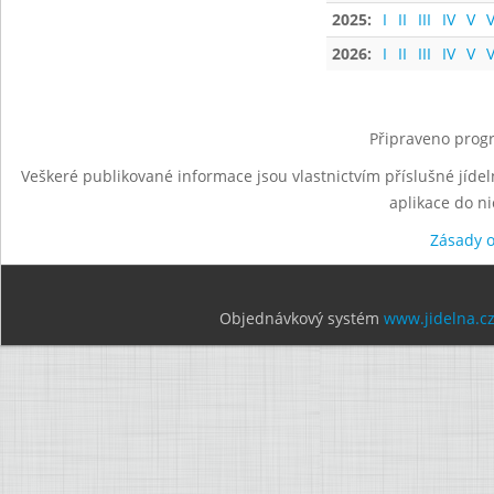
2025:
I
II
III
IV
V
V
2026:
I
II
III
IV
V
V
Připraveno progr
Veškeré publikované informace jsou vlastnictvím příslušné jídel
aplikace do n
Zásady 
Objednávkový systém
www.jidelna.c