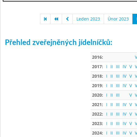
Leden 2023
Únor 2023
Přehled zveřejněných jídelníčků:
2016:
V
2017:
I
II
III
IV
V
V
2018:
I
II
III
IV
V
V
2019:
I
II
III
IV
V
V
2020:
I
II
III
V
V
2021:
I
II
III
IV
V
V
2022:
I
II
III
IV
V
V
2023:
I
II
III
IV
V
V
2024:
I
II
III
IV
V
V