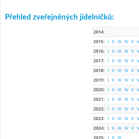
Přehled zveřejněných jídelníčků:
2014:
2015:
I
II
III
IV
V
V
2016:
I
II
III
IV
V
V
2017:
I
II
III
IV
V
V
2018:
I
II
III
IV
V
V
2019:
I
II
III
IV
V
V
2020:
I
II
III
IV
V
V
2021:
I
II
III
IV
V
V
2022:
I
II
III
IV
V
V
2023:
I
II
III
IV
V
V
2024:
I
II
III
IV
V
V
2025:
I
II
III