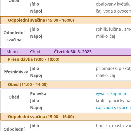
Oběd
Jídlo
obalovaný květák,
Nápoj
čaj, voda s ovoc
Odpolední svačina (15:00 - 16:00)
Jídlo
rohlík, lučina , s
Odpolední
Nápoj
mléko, čaj
svačina
Menu
Chod
Čtvrtek 30. 3. 2023
Přesnídávka (9:00 - 10:00)
Jídlo
pribináček, piško
Přesnídávka
Nápoj
mléko, čaj
Oběd (11:00 - 14:00)
Polévka
vývar s kapáním
Oběd
Jídlo
králičí placičky 
Nápoj
čaj, voda s ovoc
Odpolední svačina (15:00 - 16:00)
Jídlo
houska, máslo, va
Odpolední