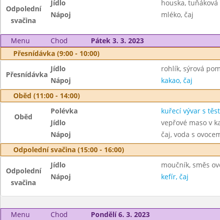
Jídlo
houska, tuňáková
Odpolední
Nápoj
mléko, čaj
svačina
Menu
Chod
Pátek 3. 3. 2023
Přesnídávka (9:00 - 10:00)
Jídlo
rohlík, sýrová po
Přesnídávka
Nápoj
kakao, čaj
Oběd (11:00 - 14:00)
Polévka
kuřecí vývar s těs
Oběd
Jídlo
vepřové maso v k
Nápoj
čaj, voda s ovoc
Odpolední svačina (15:00 - 16:00)
Jídlo
moučník, směs ov
Odpolední
Nápoj
kefír, čaj
svačina
Menu
Chod
Pondělí 6. 3. 2023