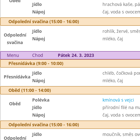
Oběd
Jídlo
hrachová kaše, pá
Nápoj
čaj, voda s ovoc
Odpolední svačina (15:00 - 16:00)
Jídlo
rohlík, žervé, smě
Odpolední
Nápoj
mléko, čaj
svačina
Menu
Chod
Pátek 24. 3. 2023
Přesnídávka (9:00 - 10:00)
Jídlo
chléb, čočková p
Přesnídávka
Nápoj
mléko, čaj
Oběd (11:00 - 14:00)
Polévka
kmínová s vejci
Oběd
Jídlo
přírodní filé na m
Nápoj
čaj, voda s ovoc
Odpolední svačina (15:00 - 16:00)
Jídlo
moučník, směs ov
Odpolední