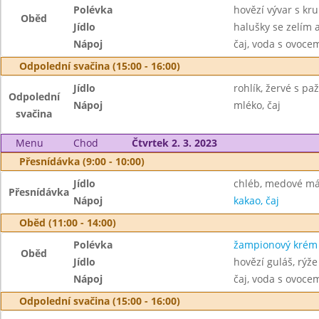
Polévka
hovězí vývar s kr
Oběd
Jídlo
halušky se zelím
Nápoj
čaj, voda s ovoc
Odpolední svačina (15:00 - 16:00)
Jídlo
rohlík, žervé s pa
Odpolední
Nápoj
mléko, čaj
svačina
Menu
Chod
Čtvrtek 2. 3. 2023
Přesnídávka (9:00 - 10:00)
Jídlo
chléb, medové má
Přesnídávka
Nápoj
kakao, čaj
Oběd (11:00 - 14:00)
Polévka
žampionový krém
Oběd
Jídlo
hovězí guláš, rýže
Nápoj
čaj, voda s ovoc
Odpolední svačina (15:00 - 16:00)