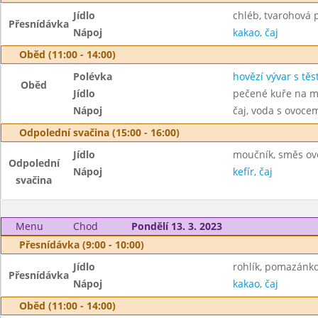
Jídlo
chléb, tvarohová 
Přesnídávka
Nápoj
kakao, čaj
Oběd (11:00 - 14:00)
Polévka
hovězí vývar s tě
Oběd
Jídlo
pečené kuře na m
Nápoj
čaj, voda s ovoc
Odpolední svačina (15:00 - 16:00)
Jídlo
moučník, směs ov
Odpolední
Nápoj
kefír, čaj
svačina
Menu
Chod
Pondělí 13. 3. 2023
Přesnídávka (9:00 - 10:00)
Jídlo
rohlík, pomazánk
Přesnídávka
Nápoj
kakao, čaj
Oběd (11:00 - 14:00)