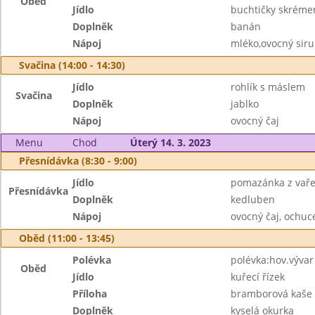
Oběd
Jídlo
buchtičky skrém
Doplněk
banán
Nápoj
mléko,ovocný sir
Svačina (14:00 - 14:30)
Jídlo
rohlík s máslem
Svačina
Doplněk
jablko
Nápoj
ovocný čaj
Menu
Chod
Úterý 14. 3. 2023
Přesnídávka (8:30 - 9:00)
Jídlo
pomazánka z vařen
Přesnídávka
Doplněk
kedluben
Nápoj
ovocný čaj, ochu
Oběd (11:00 - 13:45)
Polévka
polévka:hov.vývar
Oběd
Jídlo
kuřecí řízek
Příloha
bramborová kaše
Doplněk
kyselá okurka