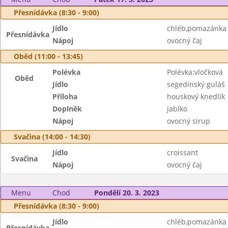
Přesnídávka (8:30 - 9:00)
Jídlo
chléb,pomazánka
Přesnídávka
Nápoj
ovocný čaj
Oběd (11:00 - 13:45)
Polévka
Polévka:vločková
Oběd
Jídlo
segedínský guláš
Příloha
houskový knedlík
Doplněk
jablko
Nápoj
ovocný sirup
Svačina (14:00 - 14:30)
Jídlo
croissant
Svačina
Nápoj
ovocný čaj
Menu
Chod
Pondělí 20. 3. 2023
Přesnídávka (8:30 - 9:00)
Jídlo
chléb,pomazánka z
Přesnídávka