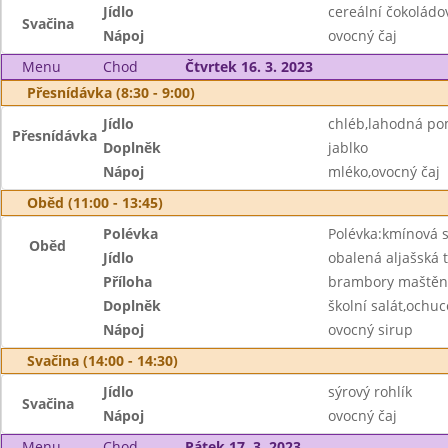
Jídlo
cereální čokoládo
Svačina
Nápoj
ovocný čaj
Menu
Chod
Čtvrtek 16. 3. 2023
Přesnídávka (8:30 - 9:00)
Jídlo
chléb,lahodná p
Přesnídávka
Doplněk
jablko
Nápoj
mléko,ovocný čaj
Oběd (11:00 - 13:45)
Polévka
Polévka:kmínová s
Oběd
Jídlo
obalená aljašská t
Příloha
brambory maště
Doplněk
školní salát,ochu
Nápoj
ovocný sirup
Svačina (14:00 - 14:30)
Jídlo
sýrový rohlík
Svačina
Nápoj
ovocný čaj
Menu
Chod
Pátek 17. 3. 2023