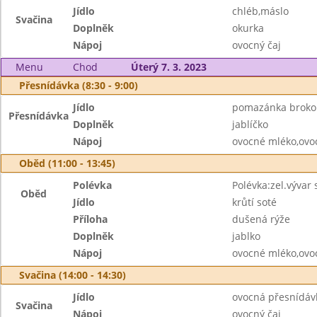
Jídlo
chléb,máslo
Svačina
Doplněk
okurka
Nápoj
ovocný čaj
Menu
Chod
Úterý 7. 3. 2023
Přesnídávka (8:30 - 9:00)
Jídlo
pomazánka brokoli
Přesnídávka
Doplněk
jablíčko
Nápoj
ovocné mléko,ovo
Oběd (11:00 - 13:45)
Polévka
Polévka:zel.vývar
Oběd
Jídlo
krůtí soté
Příloha
dušená rýže
Doplněk
jablko
Nápoj
ovocné mléko,ovo
Svačina (14:00 - 14:30)
Jídlo
ovocná přesnídávk
Svačina
Nápoj
ovocný čaj