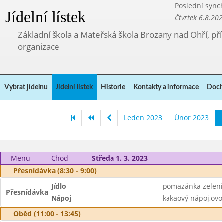
Poslední sync
Jídelní lístek
Čtvrtek 6.8.20
Základní škola a Mateřská škola Brozany nad Ohří, p
organizace
Vybrat jídelnu
Jídelní lístek
Historie
Kontakty a informace
Doch
Leden 2023
Únor 2023
Menu
Chod
Středa 1. 3. 2023
Přesnídávka (8:30 - 9:00)
Jídlo
pomazánka zelenin
Přesnídávka
Nápoj
kakaový nápoj,ovo
Oběd (11:00 - 13:45)