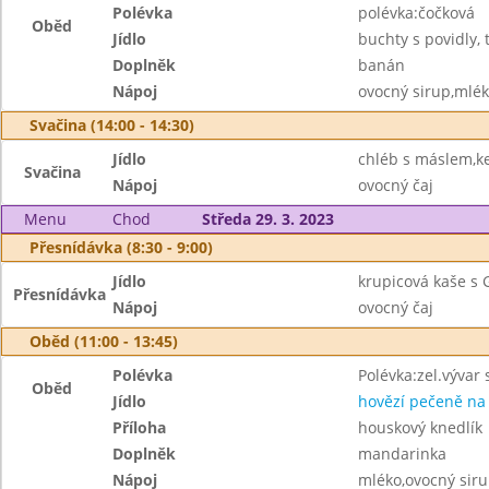
Polévka
polévka:čočková
Oběd
Jídlo
buchty s povidly
Doplněk
banán
Nápoj
ovocný sirup,mlé
Svačina (14:00 - 14:30)
Jídlo
chléb s máslem,k
Svačina
Nápoj
ovocný čaj
Menu
Chod
Středa 29. 3. 2023
Přesnídávka (8:30 - 9:00)
Jídlo
krupicová kaše s
Přesnídávka
Nápoj
ovocný čaj
Oběd (11:00 - 13:45)
Polévka
Polévka:zel.vývar
Oběd
Jídlo
hovězí pečeně na
Příloha
houskový knedlík
Doplněk
mandarinka
Nápoj
mléko,ovocný sir