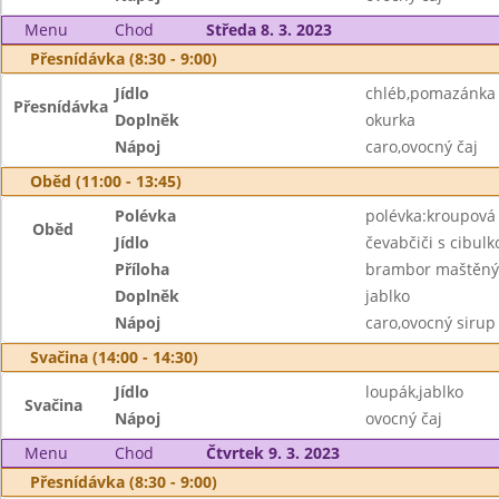
Menu
Chod
Středa 8. 3. 2023
Přesnídávka (8:30 - 9:00)
Jídlo
chléb,pomazánka
Přesnídávka
Doplněk
okurka
Nápoj
caro,ovocný čaj
Oběd (11:00 - 13:45)
Polévka
polévka:kroupová 
Oběd
Jídlo
čevabčiči s cibul
Příloha
brambor maštěn
Doplněk
jablko
Nápoj
caro,ovocný sirup
Svačina (14:00 - 14:30)
Jídlo
loupák,jablko
Svačina
Nápoj
ovocný čaj
Menu
Chod
Čtvrtek 9. 3. 2023
Přesnídávka (8:30 - 9:00)