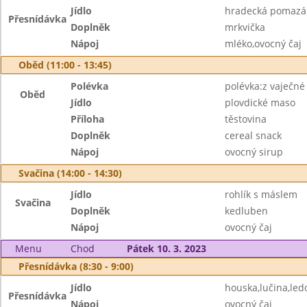
Jídlo
hradecká pomazán
Přesnídávka
Doplněk
mrkvička
Nápoj
mléko,ovocný čaj
Oběd (11:00 - 13:45)
Polévka
polévka:z vaječné j
Oběd
Jídlo
plovdické maso
Příloha
těstovina
Doplněk
cereal snack
Nápoj
ovocný sirup
Svačina (14:00 - 14:30)
Jídlo
rohlík s máslem
Svačina
Doplněk
kedluben
Nápoj
ovocný čaj
Menu
Chod
Pátek 10. 3. 2023
Přesnídávka (8:30 - 9:00)
Jídlo
houska,lučina,led
Přesnídávka
Nápoj
ovocný čaj