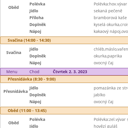
Polévka
Polévka:hov.výva
Oběd
Jídlo
sekaná pečeně
Příloha
bramborová kaše
Doplněk
kyselá okurka,cro
Nápoj
kakaový nápoj,ovo
Svačina (14:00 - 14:30)
Jídlo
chléb,máslo,vařen
Svačina
Doplněk
okurka,paprika
Nápoj
ovocný čaj
Menu
Chod
Čtvrtek 2. 3. 2023
Přesnídávka (8:30 - 9:00)
Jídlo
pomazánka ze str
Přesnídávka
Doplněk
jablko
Nápoj
ovocný čaj
Oběd (11:00 - 13:45)
Polévka
Polévka:zel.vývar s
Oběd
Jídlo
hovězí guláš