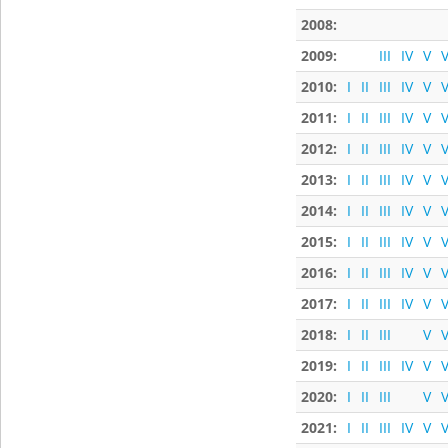
2008:
2009:
III
IV
V
V
2010:
I
II
III
IV
V
V
2011:
I
II
III
IV
V
V
2012:
I
II
III
IV
V
V
2013:
I
II
III
IV
V
V
2014:
I
II
III
IV
V
V
2015:
I
II
III
IV
V
V
2016:
I
II
III
IV
V
V
2017:
I
II
III
IV
V
V
2018:
I
II
III
V
V
2019:
I
II
III
IV
V
V
2020:
I
II
III
V
V
2021:
I
II
III
IV
V
V