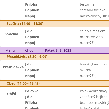
Příloha
těstovina
Doplněk
cereální tyčinka
Nápoj
mléko,ovocný sir
Svačina (14:00 - 14:30)
Jídlo
chléb s máslem
Svačina
Doplněk
hroznové víno
Nápoj
ovocný čaj
Menu
Chod
Pátek 3. 3. 2023
Přesnídávka (8:30 - 9:00)
Jídlo
houska,tvarohová
Přesnídávka
Doplněk
okurka
Nápoj
ovocný čaj
Oběd (11:00 - 13:45)
Polévka
Polévka:hráškový
Oběd
Jídlo
zapečený hejk se 
Příloha
brambor maštěn
Doplněk
ledový salát