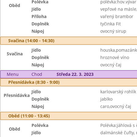
Polévka
polévka:hov.vývar
Oběd
Jídlo
vepřové na másle
Příloha
vařený brambor
Doplněk
tyčinka Fit
Nápoj
ovocný sirup
Svačina (14:00 - 14:30)
Jídlo
houska,pomazánk
Svačina
Doplněk
hroznové víno
Nápoj
ovocný čaj
Menu
Chod
Středa 22. 3. 2023
Přesnídávka (8:30 - 9:00)
Jídlo
karlovarský rohlí
Přesnídávka
Doplněk
jablko
Nápoj
caro,ovocný čaj
Oběd (11:00 - 13:45)
Polévka
Polévka:jáhlová s
Oběd
Jídlo
dalmánské čufty, 