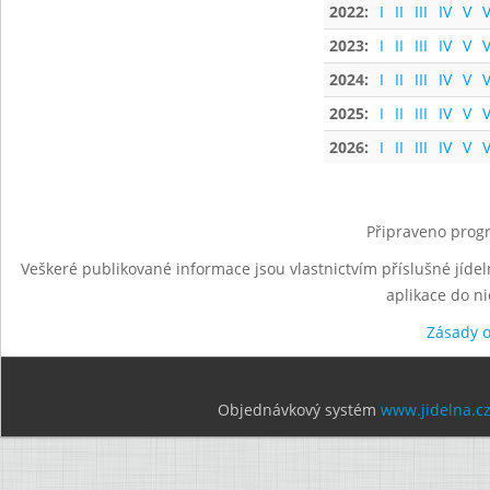
2022:
I
II
III
IV
V
V
2023:
I
II
III
IV
V
V
2024:
I
II
III
IV
V
V
2025:
I
II
III
IV
V
V
2026:
I
II
III
IV
V
V
Připraveno progr
Veškeré publikované informace jsou vlastnictvím příslušné jídel
aplikace do n
Zásady 
Objednávkový systém
www.jidelna.c