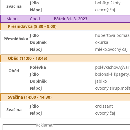
Jídlo
bobík,piškoty
Svačina
Nápoj
ovocný čaj
Menu
Chod
Pátek 31. 3. 2023
Přesnídávka (8:30 - 9:00)
Jídlo
hubertová pomaz
Přesnídávka
Doplněk
okurka
Nápoj
mléko,ovocný čaj
Oběd (11:00 - 13:45)
Polévka
polévka:hov.výva
Oběd
Jídlo
bolońské špagety
Doplněk
jablko
Nápoj
ovocný sirup,moš
Svačina (14:00 - 14:30)
Jídlo
croissant
Svačina
Nápoj
ovocný čaj
Reklama: