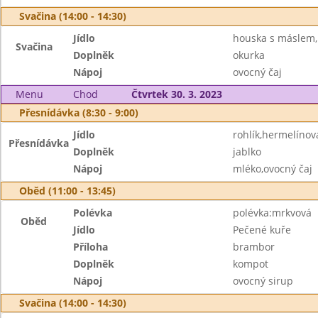
Svačina (14:00 - 14:30)
Jídlo
houska s máslem,
Svačina
Doplněk
okurka
Nápoj
ovocný čaj
Menu
Chod
Čtvrtek 30. 3. 2023
Přesnídávka (8:30 - 9:00)
Jídlo
rohlík,hermelíno
Přesnídávka
Doplněk
jablko
Nápoj
mléko,ovocný čaj
Oběd (11:00 - 13:45)
Polévka
polévka:mrkvová
Oběd
Jídlo
Pečené kuře
Příloha
brambor
Doplněk
kompot
Nápoj
ovocný sirup
Svačina (14:00 - 14:30)