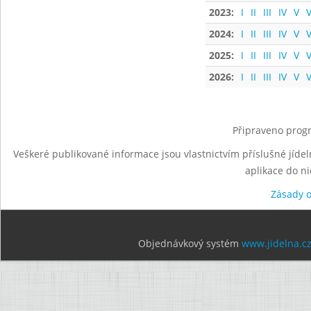
2023:
I
II
III
IV
V
V
2024:
I
II
III
IV
V
V
2025:
I
II
III
IV
V
V
2026:
I
II
III
IV
V
V
Připraveno progr
Veškeré publikované informace jsou vlastnictvím příslušné jídel
aplikace do n
Zásady 
Objednávkový systém
www.jidelna.c