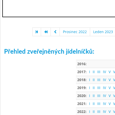
Prosinec 2022
Leden 2023
Přehled zveřejněných jídelníčků:
2016:
2017:
I
II
III
IV
V
V
2018:
I
II
III
IV
V
V
2019:
I
II
III
IV
V
V
2020:
I
II
III
IV
V
V
2021:
I
II
III
IV
V
V
2022:
I
II
III
IV
V
V