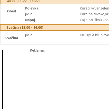
Oběd (11:00 - 14:00)
Polévka
Kuřecí vývar,zele
Oběd
Jídlo
Kuře na divoko,hr
Nápoj
Čaj s hruškou,vod
Svačina (15:00 - 16:00)
Jídlo
Kiri sýr a křup,ov
Svačina
Reklama: