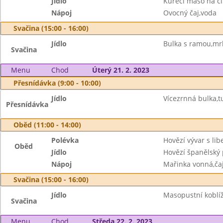
Jídlo
Kuřecí maso na č
Nápoj
Ovocný čaj,voda
Svačina (15:00 - 16:00)
Jídlo
Bulka s ramou,mr
Svačina
Menu
Chod
Úterý 21. 2. 2023
Přesnídávka (9:00 - 10:00)
Jídlo
Vícezrnná bulka,
Přesnídávka
Oběd (11:00 - 14:00)
Polévka
Hovězí vývar s li
Oběd
Jídlo
Hovězí španělský p
Nápoj
Mařinka vonná,ča
Svačina (15:00 - 16:00)
Jídlo
Masopustní koblí
Svačina
Menu
Chod
Středa 22. 2. 2023