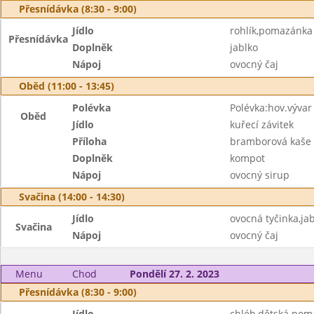
Přesnídávka (8:30 - 9:00)
Jídlo
rohlík,pomazánka 
Přesnídávka
Doplněk
jablko
Nápoj
ovocný čaj
Oběd (11:00 - 13:45)
Polévka
Polévka:hov.vývar
Oběd
Jídlo
kuřecí závitek
Příloha
bramborová kaše
Doplněk
kompot
Nápoj
ovocný sirup
Svačina (14:00 - 14:30)
Jídlo
ovocná tyčinka,ja
Svačina
Nápoj
ovocný čaj
Menu
Chod
Pondělí 27. 2. 2023
Přesnídávka (8:30 - 9:00)
Jídlo
chléb,dětská pom