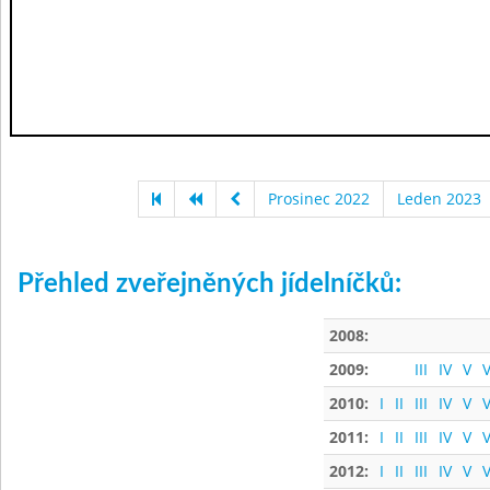
Prosinec 2022
Leden 2023
Přehled zveřejněných jídelníčků:
2008:
2009:
III
IV
V
V
2010:
I
II
III
IV
V
V
2011:
I
II
III
IV
V
V
2012:
I
II
III
IV
V
V