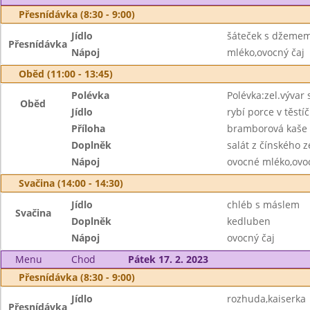
Přesnídávka (8:30 - 9:00)
Jídlo
šáteček s džeme
Přesnídávka
Nápoj
mléko,ovocný čaj
Oběd (11:00 - 13:45)
Polévka
Polévka:zel.vývar 
Oběd
Jídlo
rybí porce v těstí
Příloha
bramborová kaše
Doplněk
salát z čínského 
Nápoj
ovocné mléko,ovo
Svačina (14:00 - 14:30)
Jídlo
chléb s máslem
Svačina
Doplněk
kedluben
Nápoj
ovocný čaj
Menu
Chod
Pátek 17. 2. 2023
Přesnídávka (8:30 - 9:00)
Jídlo
rozhuda,kaiserka
Přesnídávka