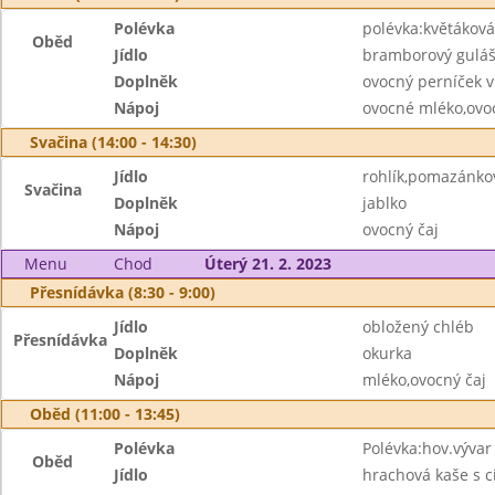
Polévka
polévka:květáková 
Oběd
Jídlo
bramborový guláš
Doplněk
ovocný perníček v
Nápoj
ovocné mléko,ovo
Svačina (14:00 - 14:30)
Jídlo
rohlík,pomazánko
Svačina
Doplněk
jablko
Nápoj
ovocný čaj
Menu
Chod
Úterý 21. 2. 2023
Přesnídávka (8:30 - 9:00)
Jídlo
obložený chléb
Přesnídávka
Doplněk
okurka
Nápoj
mléko,ovocný čaj
Oběd (11:00 - 13:45)
Polévka
Polévka:hov.výva
Oběd
Jídlo
hrachová kaše s c