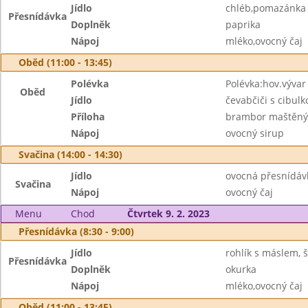
Jídlo
chléb,pomazánka 
Přesnídávka
Doplněk
paprika
Nápoj
mléko,ovocný čaj
Oběd (11:00 - 13:45)
Polévka
Polévka:hov.vývar
Oběd
Jídlo
čevabčiči s cibul
Příloha
brambor maštěn
Nápoj
ovocný sirup
Svačina (14:00 - 14:30)
Jídlo
ovocná přesnídáv
Svačina
Nápoj
ovocný čaj
Menu
Chod
Čtvrtek 9. 2. 2023
Přesnídávka (8:30 - 9:00)
Jídlo
rohlík s máslem, 
Přesnídávka
Doplněk
okurka
Nápoj
mléko,ovocný čaj
Oběd (11:00 - 13:45)