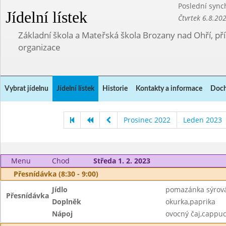
Poslední sync
Jídelní lístek
Čtvrtek 6.8.20
Základní škola a Mateřská škola Brozany nad Ohří, p
organizace
Vybrat jídelnu
Jídelní lístek
Historie
Kontakty a informace
Doch
Prosinec 2022
Leden 2023
Menu
Chod
Středa 1. 2. 2023
Přesnídávka (8:30 - 9:00)
Jídlo
pomazánka sýrová 
Přesnídávka
Doplněk
okurka,paprika
Nápoj
ovocný čaj,cappu