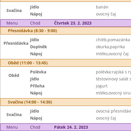
Jídlo
banán
Svačina
Nápoj
ovocný čaj
Menu
Chod
Čtvrtek 23. 2. 2023
Přesnídávka (8:30 - 9:00)
Jídlo
chléb,pomazánka
Přesnídávka
Doplněk
okurka,paprika
Nápoj
mléko,ovocný čaj
Oběd (11:00 - 13:45)
Polévka
polévka:rajská s r
Oběd
Jídlo
těstovinový salát
Příloha
jogurt
Nápoj
mléko,ovocný sir
Svačina (14:00 - 14:30)
Jídlo
ovocná přesnídávk
Svačina
Nápoj
ovocný čaj
Menu
Chod
Pátek 24. 2. 2023