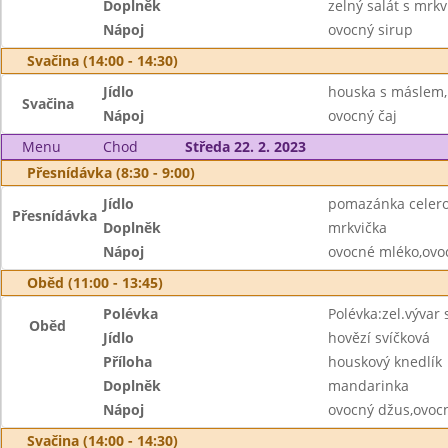
Doplněk
zelný salát s mrkv
Nápoj
ovocný sirup
Svačina (14:00 - 14:30)
Jídlo
houska s máslem
Svačina
Nápoj
ovocný čaj
Menu
Chod
Středa 22. 2. 2023
Přesnídávka (8:30 - 9:00)
Jídlo
pomazánka celero
Přesnídávka
Doplněk
mrkvička
Nápoj
ovocné mléko,ovo
Oběd (11:00 - 13:45)
Polévka
Polévka:zel.vývar
Oběd
Jídlo
hovězí svíčková
Příloha
houskový knedlík
Doplněk
mandarinka
Nápoj
ovocný džus,ovoc
Svačina (14:00 - 14:30)