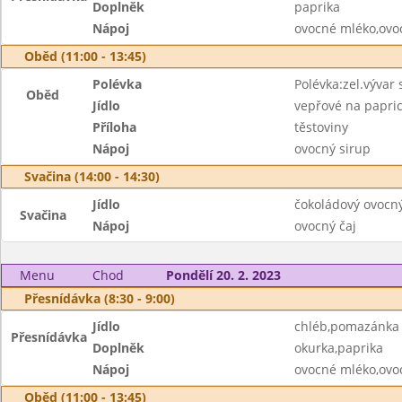
Doplněk
paprika
Nápoj
ovocné mléko,ovo
Oběd (11:00 - 13:45)
Polévka
Polévka:zel.vývar s
Oběd
Jídlo
vepřové na papri
Příloha
těstoviny
Nápoj
ovocný sirup
Svačina (14:00 - 14:30)
Jídlo
čokoládový ovocn
Svačina
Nápoj
ovocný čaj
Menu
Chod
Pondělí 20. 2. 2023
Přesnídávka (8:30 - 9:00)
Jídlo
chléb,pomazánka 
Přesnídávka
Doplněk
okurka,paprika
Nápoj
ovocné mléko,ovo
Oběd (11:00 - 13:45)