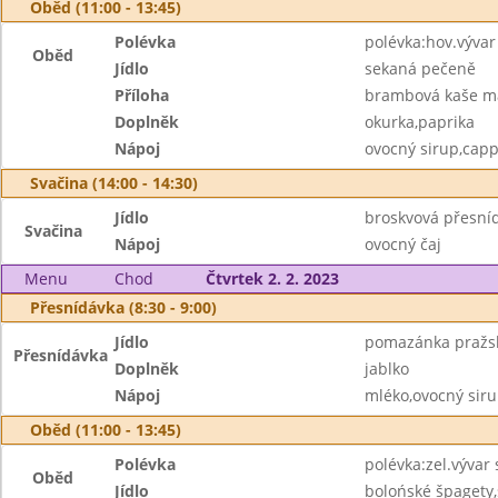
Oběd (11:00 - 13:45)
Polévka
polévka:hov.vývar
Oběd
Jídlo
sekaná pečeně
Příloha
brambová kaše m
Doplněk
okurka,paprika
Nápoj
ovocný sirup,cap
Svačina (14:00 - 14:30)
Jídlo
broskvová přesníd
Svačina
Nápoj
ovocný čaj
Menu
Chod
Čtvrtek 2. 2. 2023
Přesnídávka (8:30 - 9:00)
Jídlo
pomazánka pražsk
Přesnídávka
Doplněk
jablko
Nápoj
mléko,ovocný sir
Oběd (11:00 - 13:45)
Polévka
polévka:zel.vývar
Oběd
Jídlo
bolońské špagety