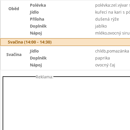
Polévka
polévka:zel.vývar
Oběd
Jídlo
kuřecí na kari s 
Příloha
dušená rýže
Doplněk
jablko
Nápoj
mléko,ovocný sir
Svačina (14:00 - 14:30)
Jídlo
chléb,pomazánka 
Svačina
Doplněk
paprika
Nápoj
ovocný čaj
Reklama: