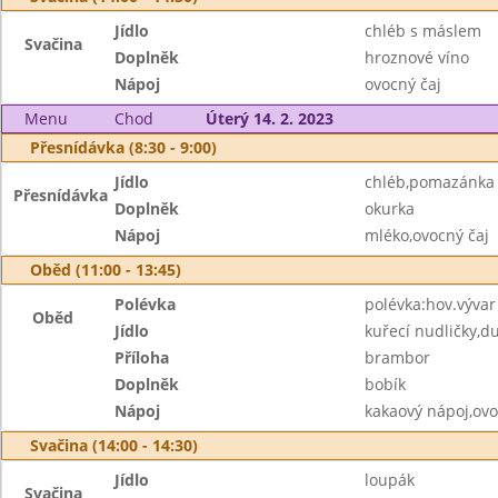
Jídlo
chléb s máslem
Svačina
Doplněk
hroznové víno
Nápoj
ovocný čaj
Menu
Chod
Úterý 14. 2. 2023
Přesnídávka (8:30 - 9:00)
Jídlo
chléb,pomazánka 
Přesnídávka
Doplněk
okurka
Nápoj
mléko,ovocný čaj
Oběd (11:00 - 13:45)
Polévka
polévka:hov.vývar
Oběd
Jídlo
kuřecí nudličky,
Příloha
brambor
Doplněk
bobík
Nápoj
kakaový nápoj,ovo
Svačina (14:00 - 14:30)
Jídlo
loupák
Svačina