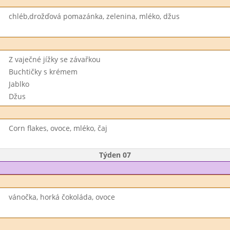
chléb,drožďová pomazánka, zelenina, mléko, džus
Z vaječné jížky se závařkou
Buchtičky s krémem
Jablko
Džus
Corn flakes, ovoce, mléko, čaj
Týden 07
vánočka, horká čokoláda, ovoce