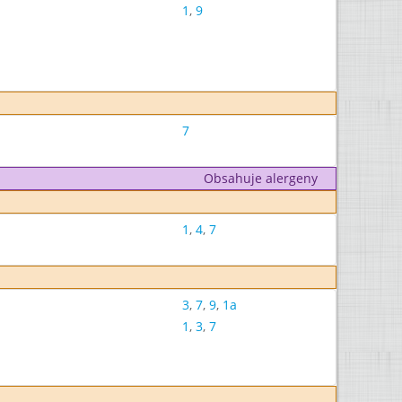
1
,
9
7
Obsahuje alergeny
1
,
4
,
7
3
,
7
,
9
,
1a
1
,
3
,
7