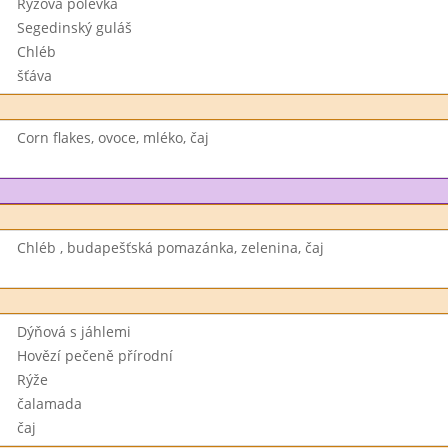
Rýžová polévka
Segedinský guláš
Chléb
šťáva
Corn flakes, ovoce, mléko, čaj
Chléb , budapešťská pomazánka, zelenina, čaj
Dýňová s jáhlemi
Hovězí pečeně přírodní
Rýže
čalamada
čaj