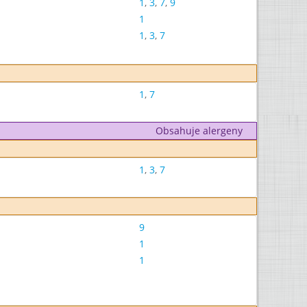
1
,
3
,
7
,
9
1
1
,
3
,
7
1
,
7
Obsahuje alergeny
1
,
3
,
7
9
1
1