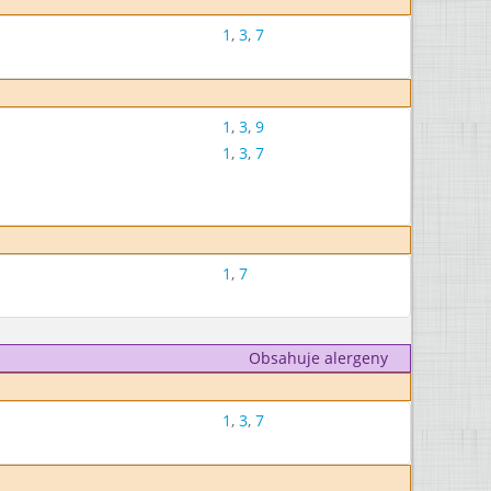
1
,
3
,
7
1
,
3
,
9
1
,
3
,
7
1
,
7
Obsahuje alergeny
1
,
3
,
7