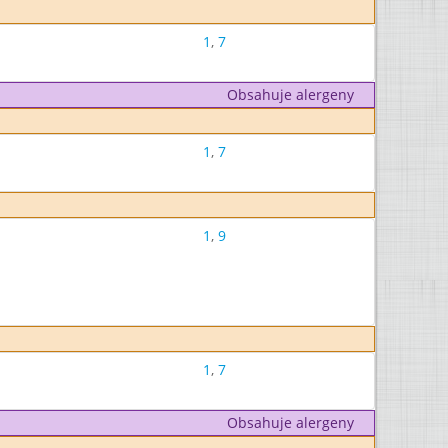
1
,
7
Obsahuje alergeny
1
,
7
1
,
9
1
,
7
Obsahuje alergeny