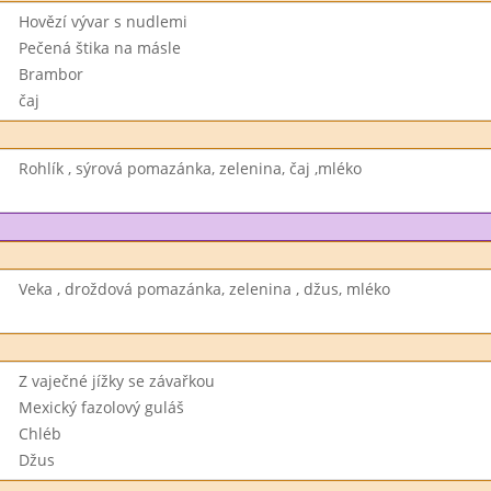
Hovězí vývar s nudlemi
Pečená štika na másle
Brambor
čaj
Rohlík , sýrová pomazánka, zelenina, čaj ,mléko
Veka , droždová pomazánka, zelenina , džus, mléko
Z vaječné jížky se závařkou
Mexický fazolový guláš
Chléb
Džus