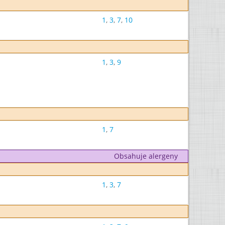
1
,
3
,
7
,
10
1
,
3
,
9
1
,
7
Obsahuje alergeny
1
,
3
,
7