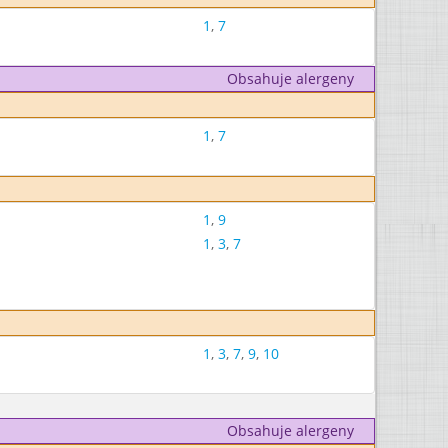
1
,
7
Obsahuje alergeny
1
,
7
1
,
9
1
,
3
,
7
1
,
3
,
7
,
9
,
10
Obsahuje alergeny