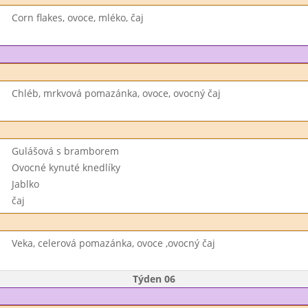
Corn flakes, ovoce, mléko, čaj
Chléb, mrkvová pomazánka, ovoce, ovocný čaj
Gulášová s bramborem
Ovocné kynuté knedlíky
Jablko
čaj
Veka, celerová pomazánka, ovoce ,ovocný čaj
Týden 06