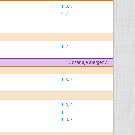
1
,
3
,
9
4
,
7
1
,
7
Obsahuje alergeny
1
,
3
,
7
1
,
3
,
9
1
1
,
3
,
7