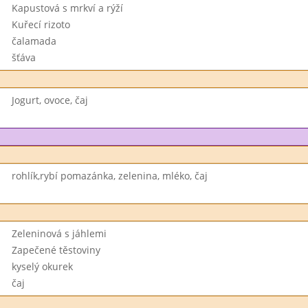
Kapustová s mrkví a rýží
Kuřecí rizoto
čalamada
šťáva
Jogurt, ovoce, čaj
rohlík,rybí pomazánka, zelenina, mléko, čaj
Zeleninová s jáhlemi
Zapečené těstoviny
kyselý okurek
čaj