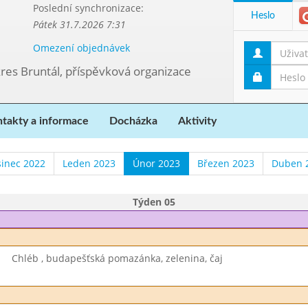
Poslední synchronizace:
Heslo
Pátek 31.7.2026 7:31
Omezení objednávek
kres Bruntál, příspěvková organizace
takty a informace
Docházka
Aktivity
sinec 2022
Leden 2023
Únor 2023
Březen 2023
Duben 
Týden 05
Chléb , budapešťská pomazánka, zelenina, čaj