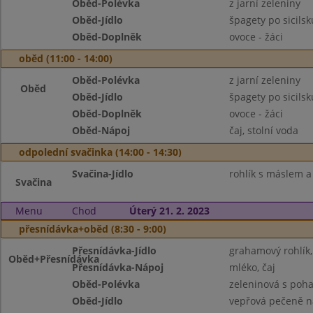
Oběd-Polévka
z jarní zeleniny
Oběd-Jídlo
špagety po sicil
Oběd-Doplněk
ovoce - žáci
oběd (11:00 - 14:00)
Oběd-Polévka
z jarní zeleniny
Oběd
Oběd-Jídlo
špagety po sicil
Oběd-Doplněk
ovoce - žáci
Oběd-Nápoj
čaj, stolní voda
odpolední svačinka (14:00 - 14:30)
Svačina-Jídlo
rohlík s máslem a
Svačina
Menu
Chod
Úterý 21. 2. 2023
přesnídávka+oběd (8:30 - 9:00)
Přesnídávka-Jídlo
grahamový rohlík
Oběd+Přesnídávka
Přesnídávka-Nápoj
mléko, čaj
Oběd-Polévka
zeleninová s poh
Oběd-Jídlo
vepřová pečeně 