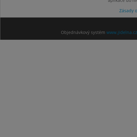
aplikace do n
Zásady 
Objednávkový systém
www.jidelna.c