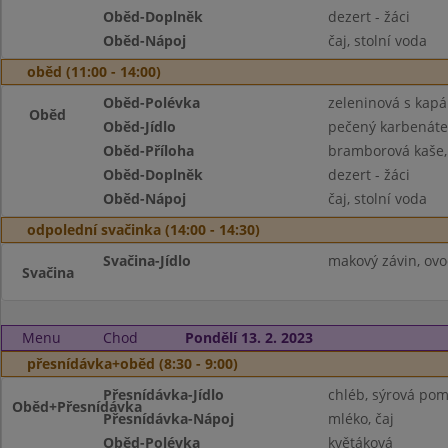
Oběd-Doplněk
dezert - žáci
Oběd-Nápoj
čaj, stolní voda
oběd (11:00 - 14:00)
Oběd-Polévka
zeleninová s kap
Oběd
Oběd-Jídlo
pečený karbenáte
Oběd-Příloha
bramborová kaše, 
Oběd-Doplněk
dezert - žáci
Oběd-Nápoj
čaj, stolní voda
odpolední svačinka (14:00 - 14:30)
Svačina-Jídlo
makový závin, ovoc
Svačina
Menu
Chod
Pondělí 13. 2. 2023
přesnídávka+oběd (8:30 - 9:00)
Přesnídávka-Jídlo
chléb, sýrová pom
Oběd+Přesnídávka
Přesnídávka-Nápoj
mléko, čaj
Oběd-Polévka
květáková