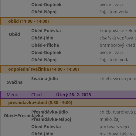
Oběd-Doplněk
ovoce - žáci
Oběd-Nápoj
čaj, stoní voda
oběd (11:00 - 14:00)
Oběd-Polévka
kroupová se zele
Oběd
Oběd-Jídlo
císařská vepřová 
Oběd-Příloha
bramborový knedl
Oběd-Doplněk
ovoce - žáci
Oběd-Nápoj
čaj, stolní voda
odpolední svačinka (14:00 - 14:30)
Svačina-Jídlo
chléb, sýrová pom
Svačina
Menu
Chod
Úterý 28. 2. 2023
přesnídávka+oběd (8:30 - 9:00)
Přesnídávka-Jídlo
chléb, tvarohová 
Oběd+Přesnídávka
Přesnídávka-Nápoj
mléko, čaj
Oběd-Polévka
pórková s vejci
Oběd-Jídlo
hrachová kaše s 