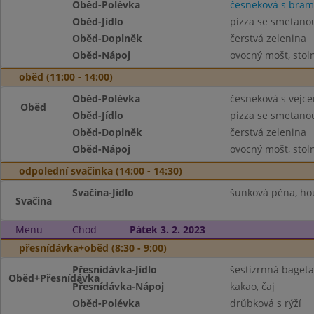
Oběd-Polévka
česneková s bra
Oběd-Jídlo
pizza se smetano
Oběd-Doplněk
čerstvá zelenina
Oběd-Nápoj
ovocný mošt, stol
oběd (11:00 - 14:00)
Oběd-Polévka
česneková s vejce
Oběd
Oběd-Jídlo
pizza se smetano
Oběd-Doplněk
čerstvá zelenina
Oběd-Nápoj
ovocný mošt, stol
odpolední svačinka (14:00 - 14:30)
Svačina-Jídlo
šunková pěna, hou
Svačina
Menu
Chod
Pátek 3. 2. 2023
přesnídávka+oběd (8:30 - 9:00)
Přesnídávka-Jídlo
šestizrnná bageta
Oběd+Přesnídávka
Přesnídávka-Nápoj
kakao, čaj
Oběd-Polévka
drůbková s rýží