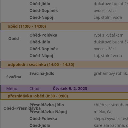
Oběd-Jídlo
dukátové buchtič
Oběd-Doplněk
ovoce - žáci
Oběd-Nápoj
čaj, stolní voda
oběd (11:00 - 14:00)
Oběd-Polévka
rybí s květákem
Oběd
Oběd-Jídlo
dukátové buchtič
Oběd-Doplněk
ovoce - žáci
Oběd-Nápoj
čaj, stolní voda
odpolední svačinka (14:00 - 14:30)
Svačina-Jídlo
grahamový rohlík,
Svačina
Menu
Chod
Čtvrtek 9. 2. 2023
přesnídávka+oběd (8:30 - 9:00)
Přesnídávka-Jídlo
chléb se strouha
Oběd+Přesnídávka
Přesnídávka-Nápoj
mléko, čaj
Oběd-Polévka
slepičí vývar s tě
Oběd-Jídlo
kuře ala kachna, 