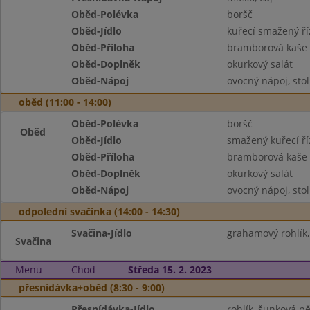
Oběd-Polévka
boršč
Oběd-Jídlo
kuřecí smažený ří
Oběd-Příloha
bramborová kaše
Oběd-Doplněk
okurkový salát
Oběd-Nápoj
ovocný nápoj, sto
oběd (11:00 - 14:00)
Oběd-Polévka
boršč
Oběd
Oběd-Jídlo
smažený kuřecí ří
Oběd-Příloha
bramborová kaše
Oběd-Doplněk
okurkový salát
Oběd-Nápoj
ovocný nápoj, sto
odpolední svačinka (14:00 - 14:30)
Svačina-Jídlo
grahamový rohlík,
Svačina
Menu
Chod
Středa 15. 2. 2023
přesnídávka+oběd (8:30 - 9:00)
Přesnídávka-Jídlo
rohlík, šunková pě