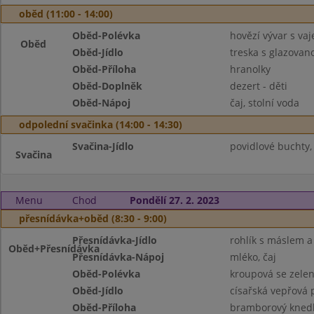
oběd (11:00 - 14:00)
Oběd-Polévka
hovězí vývar s va
Oběd
Oběd-Jídlo
treska s glazova
Oběd-Příloha
hranolky
Oběd-Doplněk
dezert - děti
Oběd-Nápoj
čaj, stolní voda
odpolední svačinka (14:00 - 14:30)
Svačina-Jídlo
povidlové buchty, 
Svačina
Menu
Chod
Pondělí 27. 2. 2023
přesnídávka+oběd (8:30 - 9:00)
Přesnídávka-Jídlo
rohlík s máslem 
Oběd+Přesnídávka
Přesnídávka-Nápoj
mléko, čaj
Oběd-Polévka
kroupová se zele
Oběd-Jídlo
císařská vepřová 
Oběd-Příloha
bramborový knedl