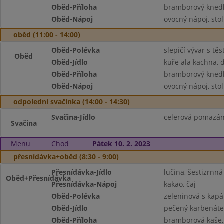
Oběd-Příloha
bramborový knedl
Oběd-Nápoj
ovocný nápoj, sto
oběd (11:00 - 14:00)
Oběd-Polévka
slepičí vývar s tě
Oběd
Oběd-Jídlo
kuře ala kachna, 
Oběd-Příloha
bramborový knedl
Oběd-Nápoj
ovocný nápoj, sto
odpolední svačinka (14:00 - 14:30)
Svačina-Jídlo
celerová pomazánka
Svačina
Menu
Chod
Pátek 10. 2. 2023
přesnídávka+oběd (8:30 - 9:00)
Přesnídávka-Jídlo
lučina, šestizrnná
Oběd+Přesnídávka
Přesnídávka-Nápoj
kakao, čaj
Oběd-Polévka
zeleninová s kap
Oběd-Jídlo
pečený karbenáte
Oběd-Příloha
bramborová kaše, 