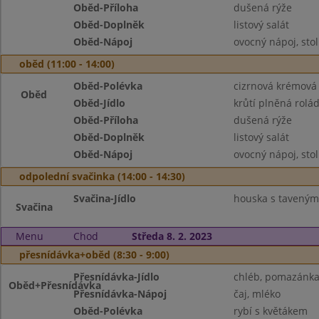
Oběd-Příloha
dušená rýže
Oběd-Doplněk
listový salát
Oběd-Nápoj
ovocný nápoj, sto
oběd (11:00 - 14:00)
Oběd-Polévka
cizrnová krémová
Oběd
Oběd-Jídlo
krůtí plněná rolá
Oběd-Příloha
dušená rýže
Oběd-Doplněk
listový salát
Oběd-Nápoj
ovocný nápoj, sto
odpolední svačinka (14:00 - 14:30)
Svačina-Jídlo
houska s taveným 
Svačina
Menu
Chod
Středa 8. 2. 2023
přesnídávka+oběd (8:30 - 9:00)
Přesnídávka-Jídlo
chléb, pomazánka 
Oběd+Přesnídávka
Přesnídávka-Nápoj
čaj, mléko
Oběd-Polévka
rybí s květákem