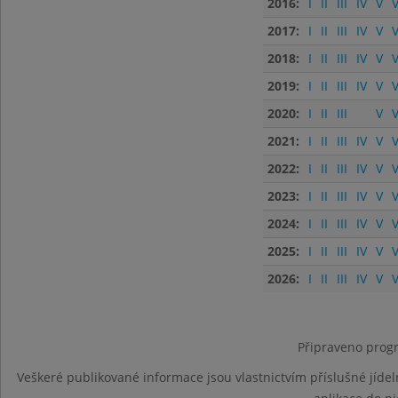
2016:
I
II
III
IV
V
V
2017:
I
II
III
IV
V
V
2018:
I
II
III
IV
V
V
2019:
I
II
III
IV
V
V
2020:
I
II
III
V
V
2021:
I
II
III
IV
V
V
2022:
I
II
III
IV
V
V
2023:
I
II
III
IV
V
V
2024:
I
II
III
IV
V
V
2025:
I
II
III
IV
V
V
2026:
I
II
III
IV
V
V
Připraveno progr
Veškeré publikované informace jsou vlastnictvím příslušné jídel