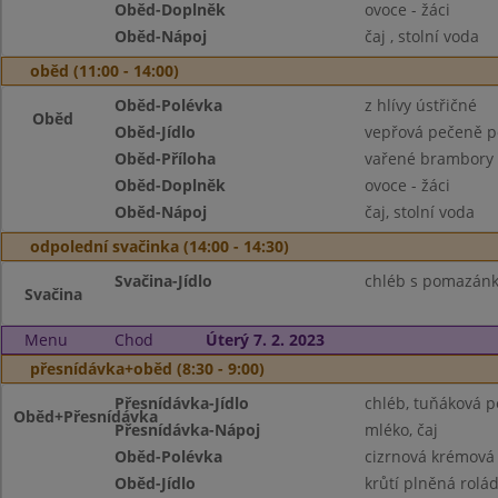
Oběd-Doplněk
ovoce - žáci
Oběd-Nápoj
čaj , stolní voda
oběd (11:00 - 14:00)
Oběd-Polévka
z hlívy ústřičné
Oběd
Oběd-Jídlo
vepřová pečeně p
Oběd-Příloha
vařené brambory
Oběd-Doplněk
ovoce - žáci
Oběd-Nápoj
čaj, stolní voda
odpolední svačinka (14:00 - 14:30)
Svačina-Jídlo
chléb s pomazánk
Svačina
Menu
Chod
Úterý 7. 2. 2023
přesnídávka+oběd (8:30 - 9:00)
Přesnídávka-Jídlo
chléb, tuňáková p
Oběd+Přesnídávka
Přesnídávka-Nápoj
mléko, čaj
Oběd-Polévka
cizrnová krémová
Oběd-Jídlo
krůtí plněná rolá