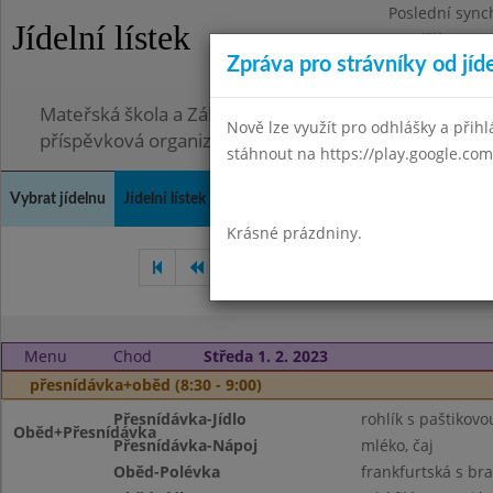
Poslední sync
Jídelní lístek
Pondělí 3.8.20
Zpráva pro strávníky od jíd
Omezení obje
Mateřská škola a Základní škola, Ostopovice, okres B
Nově lze využít pro odhlášky a přihlá
příspěvková organizace
stáhnout na https://play.google.com
Vybrat jídelnu
Jídelní lístek
Historie
Kontakty a informace
Doch
Krásné prázdniny.
Prosinec 2022
Leden 2023
Menu
Chod
Středa 1. 2. 2023
přesnídávka+oběd (8:30 - 9:00)
Přesnídávka-Jídlo
rohlík s paštikov
Oběd+Přesnídávka
Přesnídávka-Nápoj
mléko, čaj
Oběd-Polévka
frankfurtská s b