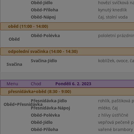
Oběd-Jídlo
hovězí svíčková 
Oběd-Příloha
kynutý knedlík
Oběd-Nápoj
čaj, stolní voda
oběd (11:00 - 14:00)
Oběd-Polévka
pololetní prázdni
Oběd
odpolední svačinka (14:00 - 14:30)
Svačina-Jídlo
koblížek, ovoce, ča
Svačina
Menu
Chod
Pondělí 6. 2. 2023
přesnídávka+oběd (8:30 - 9:00)
Přesnídávka-Jídlo
rohlík, paštiková
Oběd+Přesnídávka
Přesnídávka-Nápoj
mléko, čaj
Oběd-Polévka
z hlívy ústřičné
Oběd-Jídlo
vepřová pečeně p
Oběd-Příloha
vařené brambory