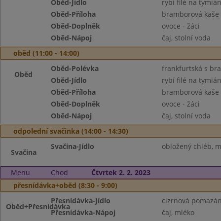
Oběd-Jídlo
rybí filé na tymiá
Oběd-Příloha
bramborová kaše
Oběd-Doplněk
ovoce - žáci
Oběd-Nápoj
čaj, stolní voda
oběd (11:00 - 14:00)
Oběd-Polévka
frankfurtská s b
Oběd
Oběd-Jídlo
rybí filé na tymiá
Oběd-Příloha
bramborová kaše
Oběd-Doplněk
ovoce - žáci
Oběd-Nápoj
čaj, stolní voda
odpolední svačinka (14:00 - 14:30)
Svačina-Jídlo
obložený chléb, má
Svačina
Menu
Chod
Čtvrtek 2. 2. 2023
přesnídávka+oběd (8:30 - 9:00)
Přesnídávka-Jídlo
cizrnová pomazánk
Oběd+Přesnídávka
Přesnídávka-Nápoj
čaj, mléko