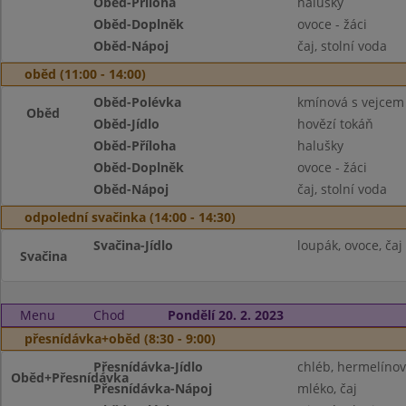
Oběd-Příloha
halušky
Oběd-Doplněk
ovoce - žáci
Oběd-Nápoj
čaj, stolní voda
oběd (11:00 - 14:00)
Oběd-Polévka
kmínová s vejcem
Oběd
Oběd-Jídlo
hovězí tokáň
Oběd-Příloha
halušky
Oběd-Doplněk
ovoce - žáci
Oběd-Nápoj
čaj, stolní voda
odpolední svačinka (14:00 - 14:30)
Svačina-Jídlo
loupák, ovoce, čaj
Svačina
Menu
Chod
Pondělí 20. 2. 2023
přesnídávka+oběd (8:30 - 9:00)
Přesnídávka-Jídlo
chléb, hermelíno
Oběd+Přesnídávka
Přesnídávka-Nápoj
mléko, čaj