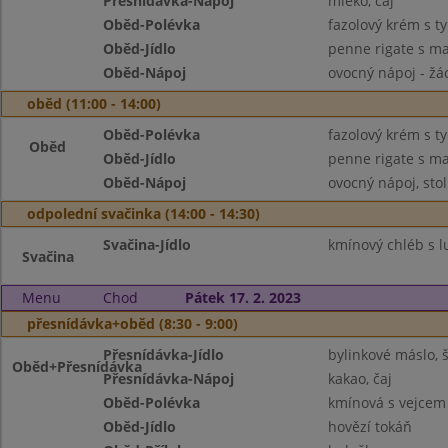
Přesnídávka-Nápoj
mléko, čaj
Oběd-Polévka
fazolový krém s 
Oběd-Jídlo
penne rigate s m
Oběd-Nápoj
ovocný nápoj - žác
oběd (11:00 - 14:00)
Oběd-Polévka
fazolový krém s t
Oběd
Oběd-Jídlo
penne rigate s m
Oběd-Nápoj
ovocný nápoj, sto
odpolední svačinka (14:00 - 14:30)
Svačina-Jídlo
kmínový chléb s lu
Svačina
Menu
Chod
Pátek 17. 2. 2023
přesnídávka+oběd (8:30 - 9:00)
Přesnídávka-Jídlo
bylinkové máslo, 
Oběd+Přesnídávka
Přesnídávka-Nápoj
kakao, čaj
Oběd-Polévka
kmínová s vejcem
Oběd-Jídlo
hovězí tokáň