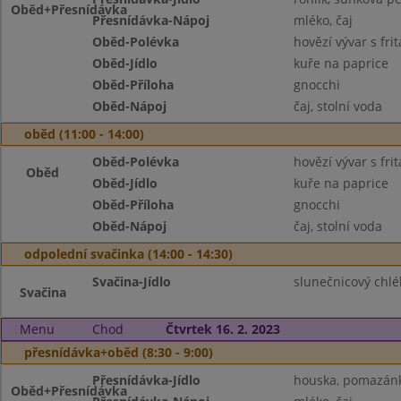
Oběd+Přesnídávka
Přesnídávka-Nápoj
mléko, čaj
Oběd-Polévka
hovězí vývar s fr
Oběd-Jídlo
kuře na paprice
Oběd-Příloha
gnocchi
Oběd-Nápoj
čaj, stolní voda
oběd (11:00 - 14:00)
Oběd-Polévka
hovězí vývar s fr
Oběd
Oběd-Jídlo
kuře na paprice
Oběd-Příloha
gnocchi
Oběd-Nápoj
čaj, stolní voda
odpolední svačinka (14:00 - 14:30)
Svačina-Jídlo
slunečnicový chlé
Svačina
Menu
Chod
Čtvrtek 16. 2. 2023
přesnídávka+oběd (8:30 - 9:00)
Přesnídávka-Jídlo
houska, pomazánk
Oběd+Přesnídávka