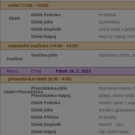
oběd (11:00 - 14:00)
Oběd-Polévka
hrstková
Oběd
Oběd-Jídlo
šunkofleky
Oběd-Doplněk
zelný salát s jablk
Oběd-Nápoj
ovocný nápoj, sto
odpolední svačinka (14:00 - 14:30)
Svačina-Jídlo
obložený chléb, ze
Svačina
Menu
Chod
Pátek 24. 2. 2023
přesnídávka+oběd (8:30 - 9:00)
Přesnídávka-Jídlo
bylinkové máslo, 
Oběd+Přesnídávka
Přesnídávka-Nápoj
kakao, stolní voda
Oběd-Polévka
hovězí vývar s va
Oběd-Jídlo
treska z glazova
Oběd-Příloha
hranolky
Oběd-Doplněk
dezert - žáci
Oběd-Nápoj
čaj, stolní voda