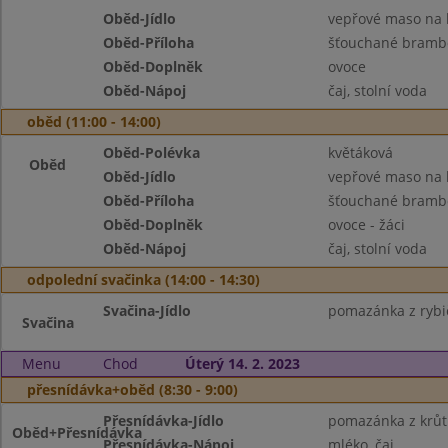
Oběd-Jídlo
vepřové maso na 
Oběd-Příloha
šťouchané brambo
Oběd-Doplněk
ovoce
Oběd-Nápoj
čaj, stolní voda
oběd (11:00 - 14:00)
Oběd-Polévka
květáková
Oběd
Oběd-Jídlo
vepřové maso na 
Oběd-Příloha
šťouchané brambo
Oběd-Doplněk
ovoce - žáci
Oběd-Nápoj
čaj, stolní voda
odpolední svačinka (14:00 - 14:30)
Svačina-Jídlo
pomazánka z rybič
Svačina
Menu
Chod
Úterý 14. 2. 2023
přesnídávka+oběd (8:30 - 9:00)
Přesnídávka-Jídlo
pomazánka z krůtí
Oběd+Přesnídávka
Přesnídávka-Nápoj
mléko, čaj