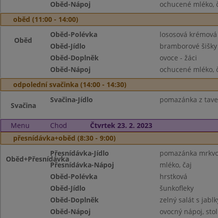
Oběd-Nápoj
ochucené mléko, č
oběd (11:00 - 14:00)
Oběd-Polévka
lososová krémová
Oběd
Oběd-Jídlo
bramborové šišk
Oběd-Doplněk
ovoce - žáci
Oběd-Nápoj
ochucené mléko, č
odpolední svačinka (14:00 - 14:30)
Svačina-Jídlo
pomazánka z taven
Svačina
Menu
Chod
Čtvrtek 23. 2. 2023
přesnídávka+oběd (8:30 - 9:00)
Přesnídávka-Jídlo
pomazánka mrkvov
Oběd+Přesnídávka
Přesnídávka-Nápoj
mléko, čaj
Oběd-Polévka
hrstková
Oběd-Jídlo
šunkofleky
Oběd-Doplněk
zelný salát s jablk
Oběd-Nápoj
ovocný nápoj, sto