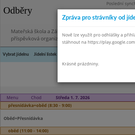
Poslední sync
Odběry
Pondělí 3.8.20
Zpráva pro strávníky od jíd
Omezení obje
Mateřská škola a Základní škola, Ostopovice, okres B
Nově lze využít pro odhlášky a přihlá
příspěvková organizace
stáhnout na https://play.google.com
Vybrat jídelnu
Jídelní lístek
Historie
Kontakty a informace
Doch
Krásné prázdniny.
Květen 
Menu
Chod
Středa 1. 7. 2026
přesnídávka+oběd (8:30 - 9:00)
Oběd+Přesnídávka
oběd (11:00 - 14:00)