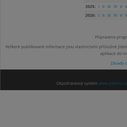
2025:
I
II
III
IV
V
V
2026:
I
II
III
IV
V
V
Připraveno progr
Veškeré publikované informace jsou vlastnictvím příslušné jídel
aplikace do n
Zásady 
Objednávkový systém
www.jidelna.c