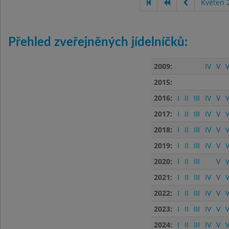
Květen 
Přehled zveřejněných jídelníčků:
2009:
IV
V
V
2015:
2016:
I
II
III
IV
V
V
2017:
I
II
III
IV
V
V
2018:
I
II
III
IV
V
V
2019:
I
II
III
IV
V
V
2020:
I
II
III
V
V
2021:
I
II
III
IV
V
V
2022:
I
II
III
IV
V
V
2023:
I
II
III
IV
V
V
2024:
I
II
III
IV
V
V