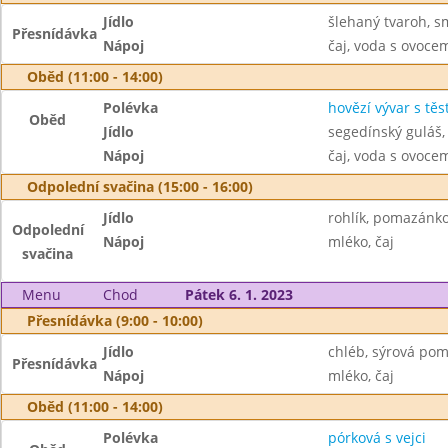
Jídlo
šlehaný tvaroh, s
Přesnídávka
Nápoj
čaj, voda s ovoc
Oběd (11:00 - 14:00)
Polévka
hovězí vývar s tě
Oběd
Jídlo
segedínský guláš,
Nápoj
čaj, voda s ovoc
Odpolední svačina (15:00 - 16:00)
Jídlo
rohlík, pomazánko
Odpolední
Nápoj
mléko, čaj
svačina
Menu
Chod
Pátek 6. 1. 2023
Přesnídávka (9:00 - 10:00)
Jídlo
chléb, sýrová pom
Přesnídávka
Nápoj
mléko, čaj
Oběd (11:00 - 14:00)
Polévka
pórková s vejci