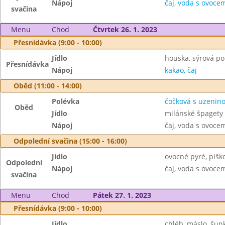
Nápoj
čaj, voda s ovoc
svačina
Menu
Chod
Čtvrtek 26. 1. 2023
Přesnídávka (9:00 - 10:00)
Jídlo
houska, sýrová p
Přesnídávka
Nápoj
kakao, čaj
Oběd (11:00 - 14:00)
Polévka
čočková s uzenin
Oběd
Jídlo
milánské špagety
Nápoj
čaj, voda s ovoc
Odpolední svačina (15:00 - 16:00)
Jídlo
ovocné pyré, pišk
Odpolední
Nápoj
čaj, voda s ovoc
svačina
Menu
Chod
Pátek 27. 1. 2023
Přesnídávka (9:00 - 10:00)
Jídlo
chléb, máslo, šun