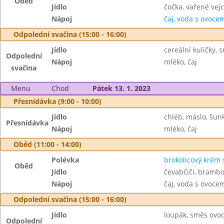
Oběd
Jídlo
čočka, vařené vejc
Nápoj
čaj, voda s ovoc
Odpolední svačina (15:00 - 16:00)
Jídlo
cereální kuličky, 
Odpolední
Nápoj
mléko, čaj
svačina
Menu
Chod
Pátek 13. 1. 2023
Přesnídávka (9:00 - 10:00)
Jídlo
chléb, máslo, šun
Přesnídávka
Nápoj
mléko, čaj
Oběd (11:00 - 14:00)
Polévka
brokolicový krém
Oběd
Jídlo
čevabčiči, brambo
Nápoj
čaj, voda s ovoc
Odpolední svačina (15:00 - 16:00)
Jídlo
loupák, směs ovo
Odpolední