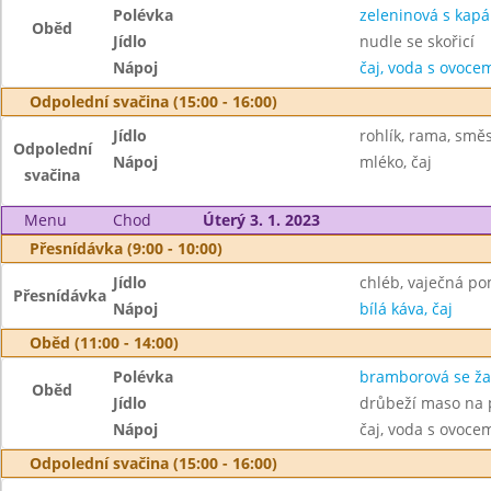
Polévka
zeleninová s kap
Oběd
Jídlo
nudle se skořicí
Nápoj
čaj, voda s ovoc
Odpolední svačina (15:00 - 16:00)
Jídlo
rohlík, rama, smě
Odpolední
Nápoj
mléko, čaj
svačina
Menu
Chod
Úterý 3. 1. 2023
Přesnídávka (9:00 - 10:00)
Jídlo
chléb, vaječná p
Přesnídávka
Nápoj
bílá káva, čaj
Oběd (11:00 - 14:00)
Polévka
bramborová se ž
Oběd
Jídlo
drůbeží maso na p
Nápoj
čaj, voda s ovoc
Odpolední svačina (15:00 - 16:00)