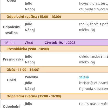
Oběd
Jídlo
hovězí guláš, těst
Nápoj
čaj, voda s ovoc
Odpolední svačina (15:00 - 16:00)
Jídlo
rohlík, žervé s pa
Odpolední
Nápoj
mléko, čaj
svačina
Menu
Chod
Čtvrtek 19. 1. 2023
Přesnídávka (9:00 - 10:00)
Jídlo
chléb, medové má
Přesnídávka
Nápoj
mléko, čaj
Oběd (11:00 - 14:00)
Polévka
selská
Oběd
Jídlo
karbanátky, bramb
Nápoj
čaj, voda s ovoc
Odpolední svačina (15:00 - 16:00)
Jídlo
rohlík, máslo, vař
Odpolední