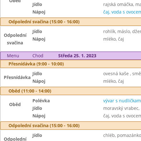
Oběd
Jídlo
rajská omáčka, ma
Nápoj
čaj, voda s ovoc
Odpolední svačina (15:00 - 16:00)
Jídlo
rohlík, máslo, dž
Odpolední
Nápoj
mléko, čaj
svačina
Menu
Chod
Středa 25. 1. 2023
Přesnídávka (9:00 - 10:00)
Jídlo
ovesná kaše , smě
Přesnídávka
Nápoj
mléko, čaj
Oběd (11:00 - 14:00)
Polévka
vývar s nudličkam
Oběd
Jídlo
moravský vrabec,
Nápoj
čaj, voda s ovoc
Odpolední svačina (15:00 - 16:00)
Jídlo
chléb, pomazánko
Odpolední