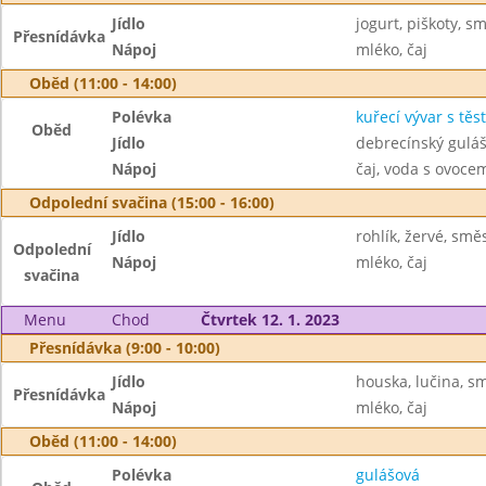
Jídlo
jogurt, piškoty, s
Přesnídávka
Nápoj
mléko, čaj
Oběd (11:00 - 14:00)
Polévka
kuřecí vývar s těs
Oběd
Jídlo
debrecínský guláš
Nápoj
čaj, voda s ovoc
Odpolední svačina (15:00 - 16:00)
Jídlo
rohlík, žervé, smě
Odpolední
Nápoj
mléko, čaj
svačina
Menu
Chod
Čtvrtek 12. 1. 2023
Přesnídávka (9:00 - 10:00)
Jídlo
houska, lučina, s
Přesnídávka
Nápoj
mléko, čaj
Oběd (11:00 - 14:00)
Polévka
gulášová