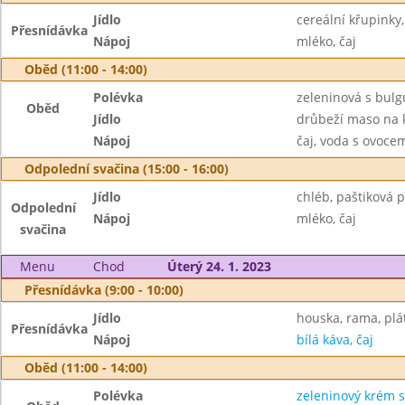
Jídlo
cereální křupinky
Přesnídávka
Nápoj
mléko, čaj
Oběd (11:00 - 14:00)
Polévka
zeleninová s bul
Oběd
Jídlo
drůbeží maso na k
Nápoj
čaj, voda s ovoc
Odpolední svačina (15:00 - 16:00)
Jídlo
chléb, paštiková 
Odpolední
Nápoj
mléko, čaj
svačina
Menu
Chod
Úterý 24. 1. 2023
Přesnídávka (9:00 - 10:00)
Jídlo
houska, rama, plá
Přesnídávka
Nápoj
bílá káva, čaj
Oběd (11:00 - 14:00)
Polévka
zeleninový krém 