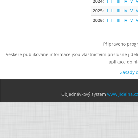
2024:
I
II
III
IV
V
V
2025:
I
II
III
IV
V
V
2026:
I
II
III
IV
V
V
Připraveno progr
Veškeré publikované informace jsou vlastnictvím příslušné jídel
aplikace do n
Zásady 
Objednávkový systém
www.jidelna.c