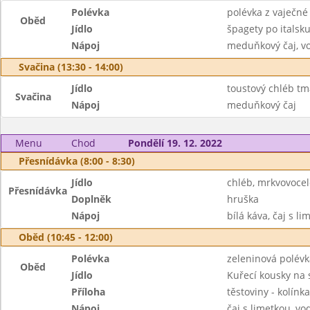
Polévka
polévka z vaječné 
Oběd
Jídlo
špagety po itals
Nápoj
meduňkový čaj, v
Svačina (13:30 - 14:00)
Jídlo
toustový chléb t
Svačina
Nápoj
meduňkový čaj
Menu
Chod
Pondělí 19. 12. 2022
Přesnídávka (8:00 - 8:30)
Jídlo
chléb, mrkvovoce
Přesnídávka
Doplněk
hruška
Nápoj
bílá káva, čaj s li
Oběd (10:45 - 12:00)
Polévka
zeleninová polévk
Oběd
Jídlo
Kuřecí kousky na
Příloha
těstoviny - kolínka
Nápoj
čaj s limetkou, vo