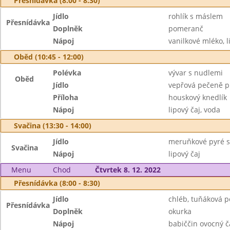
Přesnídávka (8:00 - 8:30)
Jídlo
rohlík s máslem
Přesnídávka
Doplněk
pomeranč
Nápoj
vanilkové mléko, l
Oběd (10:45 - 12:00)
Polévka
vývar s nudlemi
Oběd
Jídlo
vepřová pečeně p
Příloha
houskový knedlík
Nápoj
lipový čaj, voda
Svačina (13:30 - 14:00)
Jídlo
meruňkové pyré s
Svačina
Nápoj
lipový čaj
Menu
Chod
Čtvrtek 8. 12. 2022
Přesnídávka (8:00 - 8:30)
Jídlo
chléb, tuňáková 
Přesnídávka
Doplněk
okurka
Nápoj
babiččin ovocný č