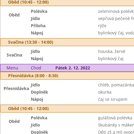
Oběd (10:45 - 12:00)
Polévka
zeleninová polév
Oběd
Jídlo
vepřová pečeně f
Příloha
rýže
Nápoj
bylinkový čaj, vod
Svačina (13:30 - 14:00)
Jídlo
houska, žervé
Svačina
Nápoj
bylinkový čaj
Menu
Chod
Pátek 2. 12. 2022
Přesnídávka (8:00 - 8:30)
Jídlo
chléb, pomazánka
Přesnídávka
Doplněk
okurka
Nápoj
čaj se sirupem
Oběd (10:45 - 12:00)
Polévka
gulášová polévka
Oběd
Jídlo
škubánky s mákem
Doplněk
Děti zš a mš ovoc