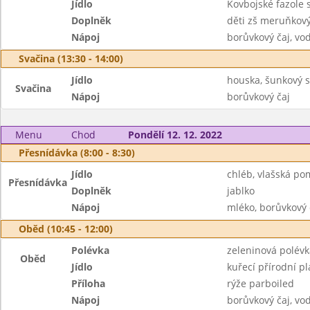
Jídlo
Kovbojské fazole 
Doplněk
děti zš meruňkový
Nápoj
borůvkový čaj, vo
Svačina (13:30 - 14:00)
Jídlo
houska, šunkový s
Svačina
Nápoj
borůvkový čaj
Menu
Chod
Pondělí 12. 12. 2022
Přesnídávka (8:00 - 8:30)
Jídlo
chléb, vlašská p
Přesnídávka
Doplněk
jablko
Nápoj
mléko, borůvkový 
Oběd (10:45 - 12:00)
Polévka
zeleninová polév
Oběd
Jídlo
kuřecí přírodní pl
Příloha
rýže parboiled
Nápoj
borůvkový čaj, vo