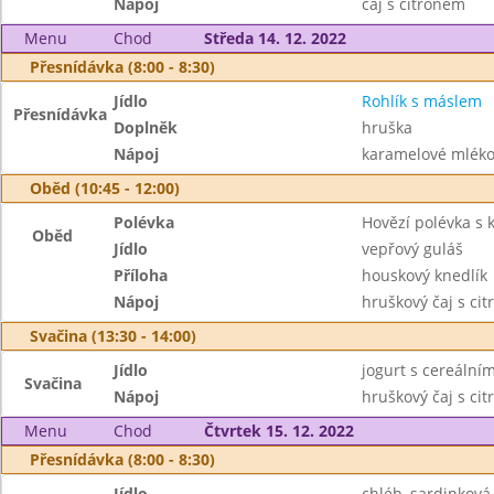
Nápoj
čaj s citrónem
Menu
Chod
Středa 14. 12. 2022
Přesnídávka (8:00 - 8:30)
Jídlo
Rohlík s máslem
Přesnídávka
Doplněk
hruška
Nápoj
karamelové mléko,
Oběd (10:45 - 12:00)
Polévka
Hovězí polévka s
Oběd
Jídlo
vepřový guláš
Příloha
houskový knedlík
Nápoj
hruškový čaj s cit
Svačina (13:30 - 14:00)
Jídlo
jogurt s cereální
Svačina
Nápoj
hruškový čaj s cit
Menu
Chod
Čtvrtek 15. 12. 2022
Přesnídávka (8:00 - 8:30)
Jídlo
chléb, sardinkov