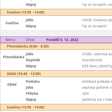
Nápoj
čaj se sirupem, v
Svačina (13:30 - 14:00)
Jídlo
rohlík, šunkový sý
Svačina
Nápoj
čaj se sirupem
Menu
Chod
Pondělí 5. 12. 2022
Přesnídávka (8:00 - 8:30)
Jídlo
Chléb, celerová 
Přesnídávka
Doplněk
mandarinka
Nápoj
bílá káva, jablečn
Oběd (10:45 - 12:00)
Polévka
vločková polévka 
Oběd
Jídlo
vepřová pečeně c
Příloha
rýže
Nápoj
jablečný čaj s ba
Svačina (13:30 - 14:00)