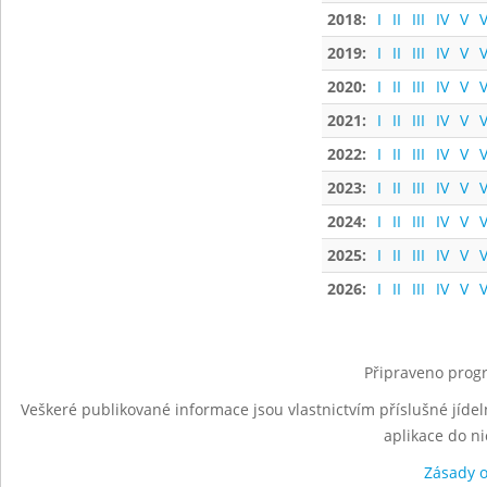
2018:
I
II
III
IV
V
V
2019:
I
II
III
IV
V
V
2020:
I
II
III
IV
V
V
2021:
I
II
III
IV
V
V
2022:
I
II
III
IV
V
V
2023:
I
II
III
IV
V
V
2024:
I
II
III
IV
V
V
2025:
I
II
III
IV
V
V
2026:
I
II
III
IV
V
V
Připraveno progr
Veškeré publikované informace jsou vlastnictvím příslušné jídel
aplikace do n
Zásady 