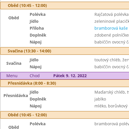
Oběd (10:45 - 12:00)
Polévka
Rajčatová polévk
Oběd
Jídlo
zeleninové placič
Příloha
bramborová kaše
Doplněk
zdobené polníčk
Nápoj
babiččin ovocný č
Svačina (13:30 - 14:00)
Jídlo
toutový chléb, že
Svačina
Nápoj
babiččin ovocný č
Menu
Chod
Pátek 9. 12. 2022
Přesnídávka (8:00 - 8:30)
Jídlo
Maďarský chléb, t
Přesnídávka
Doplněk
jablko
Nápoj
mléko, borůvkový 
Oběd (10:45 - 12:00)
Polévka
bramborová polé
Oběd