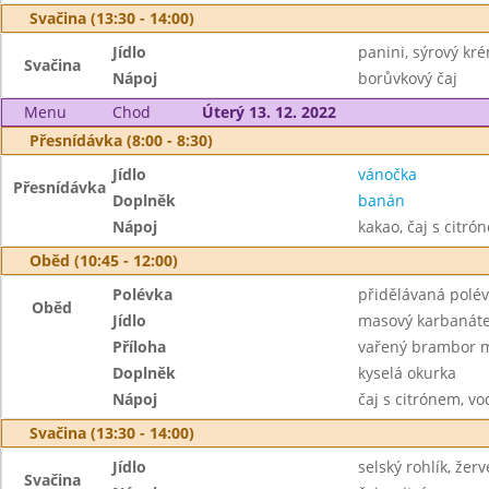
Svačina (13:30 - 14:00)
Jídlo
panini, sýrový kr
Svačina
Nápoj
borůvkový čaj
Menu
Chod
Úterý 13. 12. 2022
Přesnídávka (8:00 - 8:30)
Jídlo
vánočka
Přesnídávka
Doplněk
banán
Nápoj
kakao, čaj s citró
Oběd (10:45 - 12:00)
Polévka
přidělávaná polé
Oběd
Jídlo
masový karbanát
Příloha
vařený brambor 
Doplněk
kyselá okurka
Nápoj
čaj s citrónem, vo
Svačina (13:30 - 14:00)
Jídlo
selský rohlík, žer
Svačina