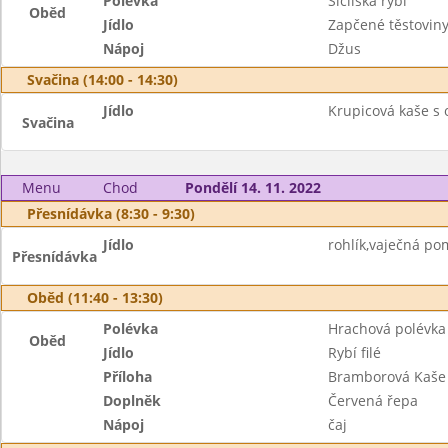
Polévka
Sicilská rybí
Oběd
Jídlo
Zapčené těstovin
Nápoj
Džus
Svačina (14:00 - 14:30)
Jídlo
Krupicová kaše s 
Svačina
Menu
Chod
Pondělí 14. 11. 2022
Přesnídávka (8:30 - 9:30)
Jídlo
rohlík,vaječná pom
Přesnídávka
Oběd (11:40 - 13:30)
Polévka
Hrachová polévka
Oběd
Jídlo
Rybí filé
Příloha
Bramborová Kaše
Doplněk
Červená řepa
Nápoj
čaj