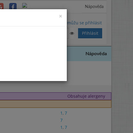
Nápověda
Close
×
Nemůžu se přihlásit
Nápověda
2023
Obsahuje alergeny
1
,
7
7
1
,
7