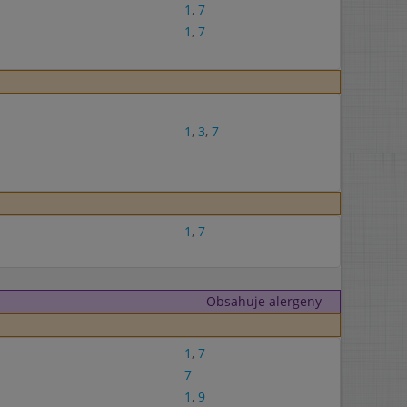
1
,
7
1
,
7
1
,
3
,
7
1
,
7
Obsahuje alergeny
1
,
7
7
1
,
9