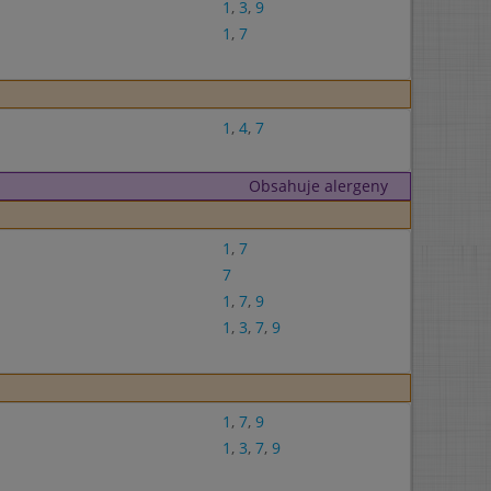
1
,
3
,
9
1
,
7
1
,
4
,
7
Obsahuje alergeny
1
,
7
7
1
,
7
,
9
1
,
3
,
7
,
9
1
,
7
,
9
1
,
3
,
7
,
9