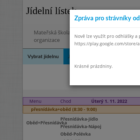
Jídelní lístek
Zpráva pro strávníky od 
Mateřská škola a Základní škola, Ostopovice
Nově lze využít pro odhlášky a p
organizace
https://play.google.com/store/a
Vybrat jídelnu
Jídelní lístek
Historie
Kon
Krásné prázdniny.
Zář
Menu
Chod
Úterý 1. 11. 2022
přesnídávka+oběd (8:30 - 9:00)
Přesnídávka-Jídlo
Oběd+Přesnídávka
Přesnídávka-Nápoj
Oběd-Polévka