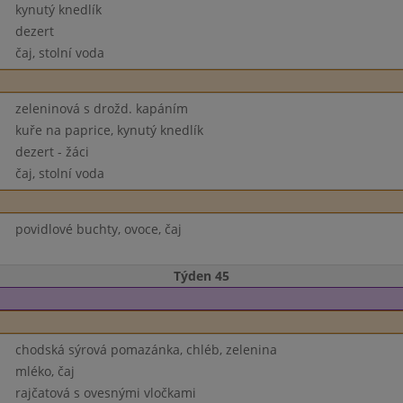
kynutý knedlík
dezert
čaj, stolní voda
zeleninová s drožd. kapáním
kuře na paprice, kynutý knedlík
dezert - žáci
čaj, stolní voda
povidlové buchty, ovoce, čaj
Týden 45
chodská sýrová pomazánka, chléb, zelenina
mléko, čaj
rajčatová s ovesnými vločkami