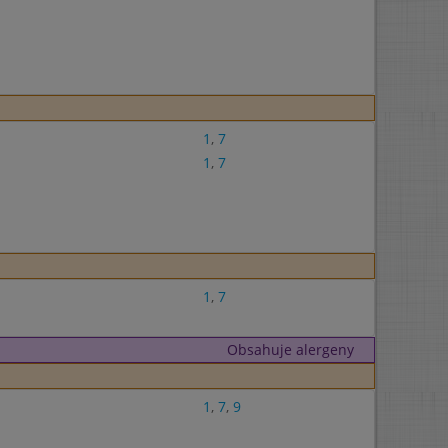
1
,
7
1
,
7
1
,
7
Obsahuje alergeny
1
,
7
,
9