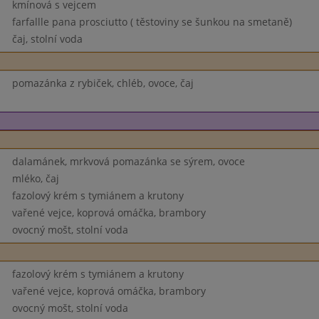
kmínová s vejcem
farfallle pana prosciutto ( těstoviny se šunkou na smetaně)
čaj, stolní voda
pomazánka z rybiček, chléb, ovoce, čaj
dalamánek, mrkvová pomazánka se sýrem, ovoce
mléko, čaj
fazolový krém s tymiánem a krutony
vařené vejce, koprová omáčka, brambory
ovocný mošt, stolní voda
fazolový krém s tymiánem a krutony
vařené vejce, koprová omáčka, brambory
ovocný mošt, stolní voda