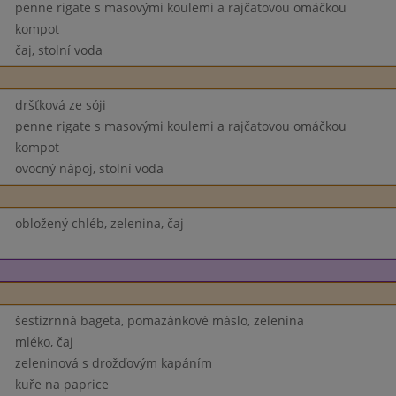
penne rigate s masovými koulemi a rajčatovou omáčkou
kompot
čaj, stolní voda
dršťková ze sóji
penne rigate s masovými koulemi a rajčatovou omáčkou
kompot
ovocný nápoj, stolní voda
obložený chléb, zelenina, čaj
šestizrnná bageta, pomazánkové máslo, zelenina
mléko, čaj
zeleninová s drožďovým kapáním
kuře na paprice