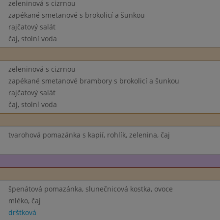
zeleninová s cizrnou
zapékané smetanové s brokolicí a šunkou
rajčatový salát
čaj, stolní voda
zeleninová s cizrnou
zapékané smetanové brambory s brokolicí a šunkou
rajčatový salát
čaj, stolní voda
tvarohová pomazánka s kapií, rohlík, zelenina, čaj
špenátová pomazánka, slunečnicová kostka, ovoce
mléko, čaj
drštková