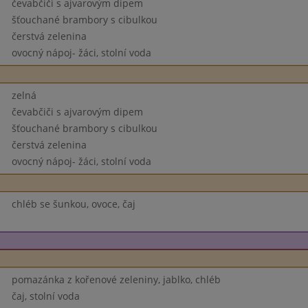
čevabčiči s ajvarovým dipem
šťouchané brambory s cibulkou
čerstvá zelenina
ovocný nápoj- žáci, stolní voda
zelná
čevabčiči s ajvarovým dipem
šťouchané brambory s cibulkou
čerstvá zelenina
ovocný nápoj- žáci, stolní voda
chléb se šunkou, ovoce, čaj
pomazánka z kořenové zeleniny, jablko, chléb
čaj, stolní voda