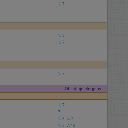
1
,
7
1
,
9
1
,
7
1
,
7
Obsahuje alergeny
1
,
7
7
1
,
3
,
4
,
7
1
,
3
,
7
,
12