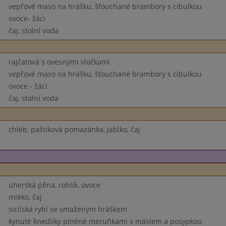
vepřové maso na hrášku, šťouchané brambory s cibulkou
ovoce- žáci
čaj, stolní voda
rajčatová s ovesnými vločkami
vepřové maso na hrášku, šťouchané brambory s cibulkou
ovoce - žáci
čaj, stolní voda
chléb, paštiková pomazánka, jablko, čaj
uherská pěna, rohlík, ovoce
mléko, čaj
sicilská rybí se smaženým hráškem
kynuté knedlíky plněné meruňkami s máslem a posypkou