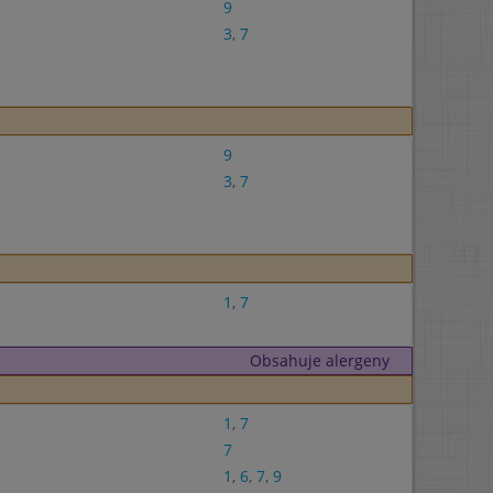
9
3
,
7
9
3
,
7
1
,
7
Obsahuje alergeny
1
,
7
7
1
,
6
,
7
,
9