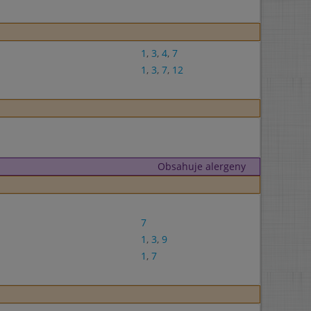
1
,
3
,
4
,
7
1
,
3
,
7
,
12
Obsahuje alergeny
7
1
,
3
,
9
1
,
7