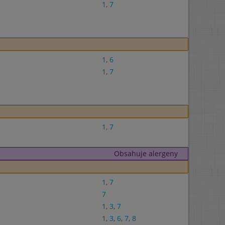
1
,
7
1
,
6
1
,
7
1
,
7
Obsahuje alergeny
1
,
7
7
1
,
3
,
7
1
,
3
,
6
,
7
,
8