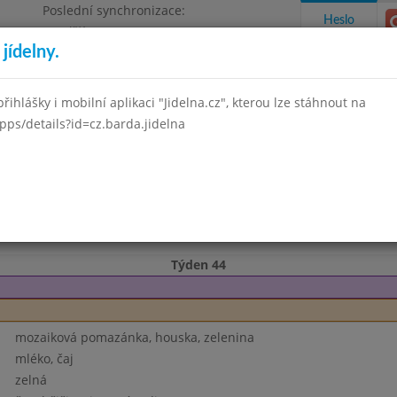
Poslední synchronizace:
Heslo
Pondělí 3.8.2026 12:03
jídelny.
Omezení objednávek
, okres Brno - venkov, příspěvková
řihlášky i mobilní aplikaci "Jidelna.cz", kterou lze stáhnout na
pps/details?id=cz.barda.jidelna
takty a informace
Docházka
Aktivity
í 2022
Říjen 2022
Listopad 2022
Prosinec 2022
Leden 
Týden 44
mozaiková pomazánka, houska, zelenina
mléko, čaj
zelná