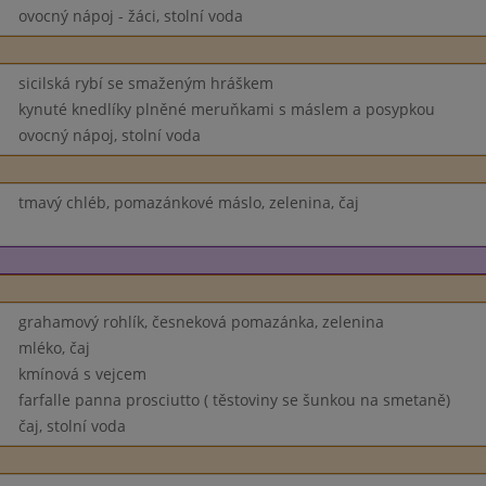
ovocný nápoj - žáci, stolní voda
sicilská rybí se smaženým hráškem
kynuté knedlíky plněné meruňkami s máslem a posypkou
ovocný nápoj, stolní voda
tmavý chléb, pomazánkové máslo, zelenina, čaj
grahamový rohlík, česneková pomazánka, zelenina
mléko, čaj
kmínová s vejcem
farfalle panna prosciutto ( těstoviny se šunkou na smetaně)
čaj, stolní voda