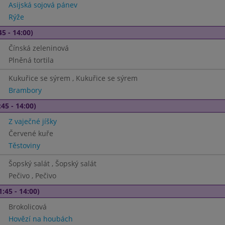
Asijská sojová pánev
Rýže
45 - 14:00)
Čínská zeleninová
Plněná tortila
Kukuřice se sýrem , Kukuřice se sýrem
Brambory
45 - 14:00)
Z vaječné jíšky
Červené kuře
Těstoviny
Šopský salát , Šopský salát
Pečivo , Pečivo
1:45 - 14:00)
Brokolicová
Hovězí na houbách