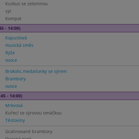
Kuskus se zeleninou
sýr
Kompot
45 - 14:00)
Kapustová
Husická směs
Rýže
ovoce
Brokolic.medailonky se sýrem
Brambory
ovoce
45 - 14:00)
Mrkvová
Kuřecí se sýrovou omáčkou
Těstoviny
Gratinované brambory
Ovocné pyré