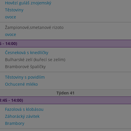
Hovězí guláš znojemský
Těstoviny
ovoce
Žampionové,smetanové rizoto
ovoce
5 - 14:00)
Česneková s knedlíčky
Bulharské zelí (kuřecí se zelím)
Bramborové špalíčky
Těstoviny s povidlím
Ochucené mléko
Týden 41
1:45 - 14:00)
Fazolová s klobásou
Záhorácký závitek
Brambory