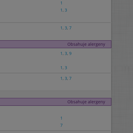
1
1
,
3
1
,
3
,
7
Obsahuje alergeny
1
,
3
,
9
1
,
3
1
,
3
,
7
Obsahuje alergeny
1
7