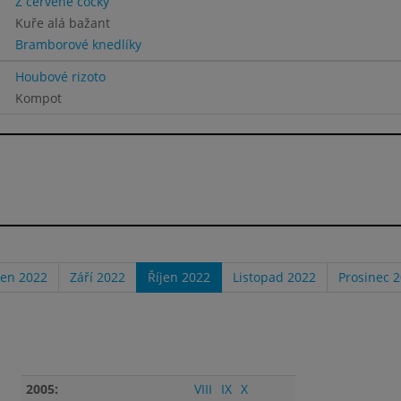
Z červené čočky
Kuře alá bažant
Bramborové knedlíky
Houbové rizoto
Kompot
en 2022
Září 2022
Říjen 2022
Listopad 2022
Prosinec 
2005:
VIII
IX
X