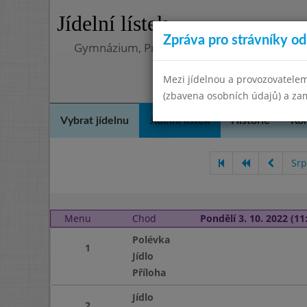
Jídelní lístek
Zpráva pro strávníky od 
Gymnázium, Praha 4, Budějovická 680
Mezi jídelnou a provozovatelem
(zbavena osobních údajů) a zam
Vybrat jídelnu
Jídelní lístek
Historie
Kon
Srp
Menu
Chod
Pondělí 3. 10. 2022 (11:
Polévka
1
Jídlo
Příloha
Jídlo
2