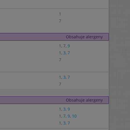
1
7
Obsahuje alergeny
1
,
7
,
9
1
,
3
,
7
7
1
,
3
,
7
7
Obsahuje alergeny
1
,
3
,
9
1
,
7
,
9
,
10
1
,
3
,
7