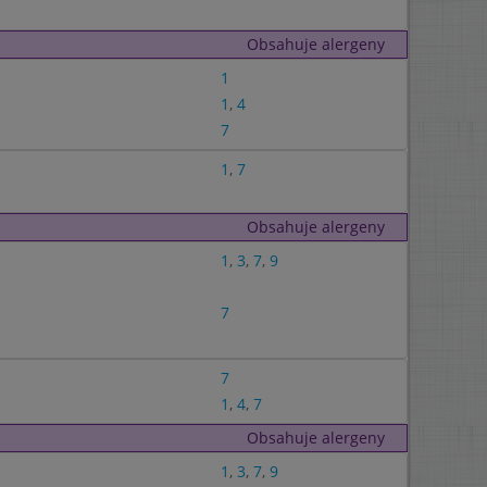
Obsahuje alergeny
1
1
,
4
7
1
,
7
Obsahuje alergeny
1
,
3
,
7
,
9
7
7
1
,
4
,
7
Obsahuje alergeny
1
,
3
,
7
,
9