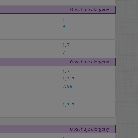
Obsahuje alergeny
1
9
1
,
7
7
Obsahuje alergeny
1
,
7
1
,
3
,
7
7
,
8e
1
,
3
,
7
Obsahuje alergeny