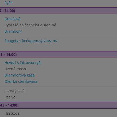
Rýže
 - 14:00)
Gulašová
Rybí filé na česneku a slanině
Brambory
Špagety s kečupem,sýr/bez m/
5 - 14:00)
Hovězí s játrovou rýží
Uzené maso
Bramborová kaše
Okurka sterilovana
Šopský salát
Pečivo
45 - 14:00)
Hrstková