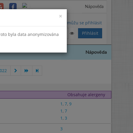
Nápověda
Close
×
Nemůžu se přihlásit
Proto byla data anonymizována
Nápověda
2022
Obsahuje alergeny
1
,
7
,
9
1
,
7
1
,
3
3