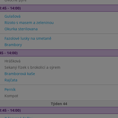
1:45 - 14:00)
Gulašová
Rizoto s masem a zeleninou
Okurka sterilovana
Fazolové lusky na smetaně
Brambory
45 - 14:00)
Hrášková
Sekaný řízek s brokolicí a sýrem
Bramborová kaše
Rajčata
Perník
Kompot
Týden 44
1:45 - 14:00)