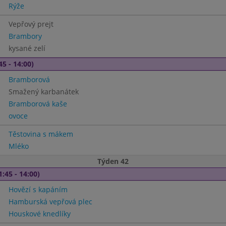
Rýže
Vepřový prejt
Brambory
kysané zelí
45 - 14:00)
Bramborová
Smažený karbanátek
Bramborová kaše
ovoce
Těstovina s mákem
Mléko
Týden 42
1:45 - 14:00)
Hovězí s kapáním
Hamburská vepřová plec
Houskové knedlíky