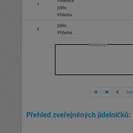
Polévka
1
Jídlo
Příloha
Jídlo
2
Příloha
Reklama:
Srp
Přehled zveřejněných jídelníčků: