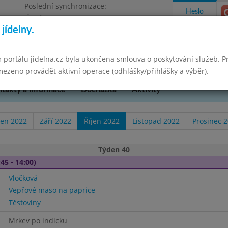
Poslední synchronizace:
Heslo
Úterý 12.5.2026 8:35
jídelny.
 portálu jidelna.cz byla ukončena smlouva o poskytování služeb. 
ezeno provádět aktivní operace (odhlášky/přihlášky a výběr).
takty a informace
Docházka
Aktivity
en 2022
Září 2022
Říjen 2022
Listopad 2022
Prosinec 
Týden 40
45 - 14:00)
Vločková
Vepřové maso na paprice
Těstoviny
Mrkev po indicku