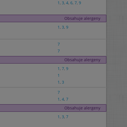
1
,
3
,
4
,
6
,
7
,
9
Obsahuje alergeny
1
,
3
,
9
7
7
Obsahuje alergeny
1
,
7
,
9
1
1
,
3
7
1
,
4
,
7
Obsahuje alergeny
1
,
3
,
7