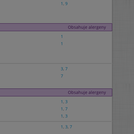
1
,
9
Obsahuje alergeny
1
1
3
,
7
7
Obsahuje alergeny
1
,
3
1
,
7
1
,
3
1
,
3
,
7