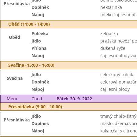
Přesnídávka
Doplněk
nektarinka
Nápoj
mléko,čaj lesní pl
Oběd (11:00 - 14:00)
Polévka
zelňačka
Oběd
Jídlo
pražská hovězí p
Příloha
dušená rýže
Nápoj
čaj lesní plody,vo
Svačina (15:00 - 16:00)
Jídlo
celozrnný rohlík
Svačina
Doplněk
celerová pomazán
Nápoj
čaj lesní plody
Menu
Chod
Pátek 30. 9. 2022
Přesnídávka (9:00 - 10:00)
Jídlo
tmavý chléb-žitný
Přesnídávka
Doplněk
máslo, džem,ovoc
Nápoj
kakao,čaj s citro