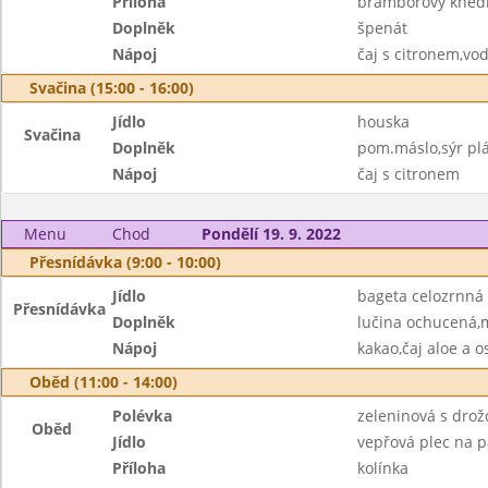
Příloha
bramborový knedl
Doplněk
špenát
Nápoj
čaj s citronem,vo
Svačina (15:00 - 16:00)
Jídlo
houska
Svačina
Doplněk
pom.máslo,sýr plá
Nápoj
čaj s citronem
Menu
Chod
Pondělí 19. 9. 2022
Přesnídávka (9:00 - 10:00)
Jídlo
bageta celozrnná
Přesnídávka
Doplněk
lučina ochucená,
Nápoj
kakao,čaj aloe a o
Oběd (11:00 - 14:00)
Polévka
zeleninová s dro
Oběd
Jídlo
vepřová plec na p
Příloha
kolínka