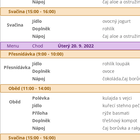
Nápoj
čaj aloe a ostruži
Svačina (15:00 - 16:00)
Jídlo
ovocný jogurt
Svačina
Doplněk
rohlík
Nápoj
čaj aloe a ostruži
Menu
Chod
Úterý 20. 9. 2022
Přesnídávka (9:00 - 10:00)
Jídlo
rohlík loupák
Přesnídávka
Doplněk
ovoce
Nápoj
čokoláda,čaj borů
Oběd (11:00 - 14:00)
Polévka
kulajda s vejci
Oběd
Jídlo
kuřecí stehno pe
Příloha
rýže basmati
Doplněk
třešńový kompot
Nápoj
čaj borůvka a rak
Svačina (15:00 - 16:00)