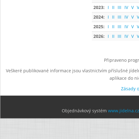
2023:
I
II
III
IV
V
V
2024:
I
II
III
IV
V
V
2025:
I
II
III
IV
V
V
2026:
I
II
III
IV
V
V
Připraveno progr
Veškeré publikované informace jsou vlastnictvím příslušné jídel
aplikace do n
Zásady 
Objednávkový systém
www.jidelna.c