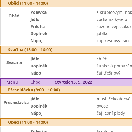
Oběd (11:00 - 14:00)
Polévka
s krupicovými nok
Oběd
Jídlo
čočka na kyselo
Příloha
sázené vejce,okur
Doplněk
jablko
Nápoj
čaj třešnový- sir
Svačina (15:00 - 16:00)
Jídlo
chléb
Svačina
Doplněk
šunková pomazán
Nápoj
čaj třešnový
Menu
Chod
Čtvrtek 15. 9. 2022
Přesnídávka (9:00 - 10:00)
Jídlo
musli čokoládové
Přesnídávka
Doplněk
ovoce
Nápoj
čaj lesní plody
Oběd (11:00 - 14:00)
Polévka
fazolová