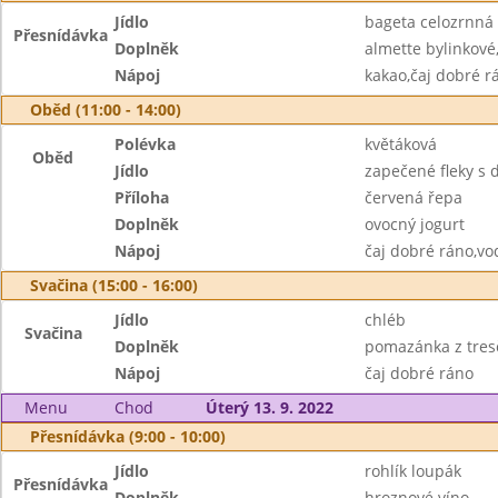
Jídlo
bageta celozrnná
Přesnídávka
Doplněk
almette bylinkové
Nápoj
kakao,čaj dobré r
Oběd (11:00 - 14:00)
Polévka
květáková
Oběd
Jídlo
zapečené fleky s 
Příloha
červená řepa
Doplněk
ovocný jogurt
Nápoj
čaj dobré ráno,vo
Svačina (15:00 - 16:00)
Jídlo
chléb
Svačina
Doplněk
pomazánka z tresč
Nápoj
čaj dobré ráno
Menu
Chod
Úterý 13. 9. 2022
Přesnídávka (9:00 - 10:00)
Jídlo
rohlík loupák
Přesnídávka
Doplněk
hroznové víno