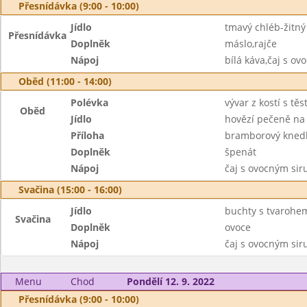
Přesnídávka (9:00 - 10:00)
Jídlo
tmavý chléb-žitný
Přesnídávka
Doplněk
máslo,rajče
Nápoj
bílá káva,čaj s o
Oběd (11:00 - 14:00)
Polévka
vývar z kostí s tě
Oběd
Jídlo
hovězí pečeně na
Příloha
bramborový knedl
Doplněk
špenát
Nápoj
čaj s ovocným si
Svačina (15:00 - 16:00)
Jídlo
buchty s tvarohe
Svačina
Doplněk
ovoce
Nápoj
čaj s ovocným si
Menu
Chod
Pondělí 12. 9. 2022
Přesnídávka (9:00 - 10:00)