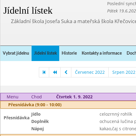
Poslední sync
Jídelní lístek
Pátek 19.6.20
Základní škola Josefa Suka a mateřská škola Křečovic
Vybrat jídelnu
Jídelní lístek
Historie
Kontakty a informace
Doch
Červenec 2022
Srpen 2022
Menu
Chod
Čtvrtek 1. 9. 2022
Přesnídávka (9:00 - 10:00)
Jídlo
celozrnný rohlík
Přesnídávka
Doplněk
ochucená lučina p
Nápoj
kakao,čaj s citro