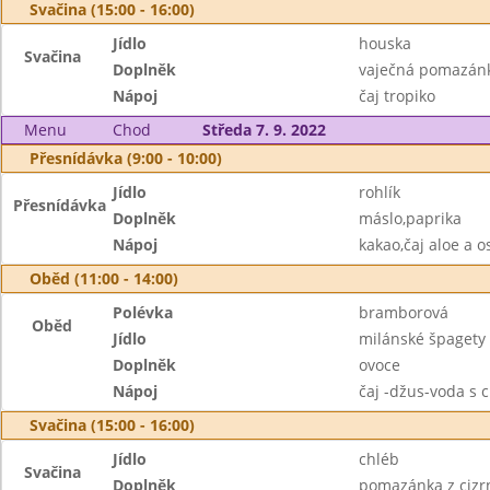
Svačina (15:00 - 16:00)
Jídlo
houska
Svačina
Doplněk
vaječná pomazánk
Nápoj
čaj tropiko
Menu
Chod
Středa 7. 9. 2022
Přesnídávka (9:00 - 10:00)
Jídlo
rohlík
Přesnídávka
Doplněk
máslo,paprika
Nápoj
kakao,čaj aloe a o
Oběd (11:00 - 14:00)
Polévka
bramborová
Oběd
Jídlo
milánské špagety
Doplněk
ovoce
Nápoj
čaj -džus-voda s 
Svačina (15:00 - 16:00)
Jídlo
chléb
Svačina
Doplněk
pomazánka z cizrn