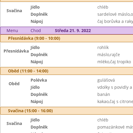
Jídlo
chléb
Svačina
Doplněk
sardelové máslo,
Nápoj
čaj borůvka a raky
Menu
Chod
Středa 21. 9. 2022
Přesnídávka (9:00 - 10:00)
Jídlo
rohlík
Přesnídávka
Doplněk
máslo,rajče
Nápoj
mléko,čaj tropiko
Oběd (11:00 - 14:00)
Polévka
gulášová
Oběd
Jídlo
vdolky s povidly
Doplněk
banán
Nápoj
kakao,čaj s citro
Svačina (15:00 - 16:00)
Jídlo
chléb
Svačina
Doplněk
pomazánkové másl