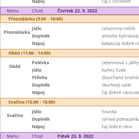
Nápoj
čaj s citronem
Menu
Chod
Čtvrtek 22. 9. 2022
Přesnídávka (9:00 - 10:00)
Jídlo
celozrnný rohlík
Přesnídávka
Doplněk
almette bylinkové
Nápoj
kakao,čaj dobré r
Oběd (11:00 - 14:00)
Polévka
zeleninová s jáhly
Oběd
Jídlo
kuřecí řízek
Příloha
šťouchané bramb
Doplněk
okurkový salát
Nápoj
čaj dobré ráno,vo
Svačina (15:00 - 16:00)
Jídlo
houska
Svačina
Doplněk
sýrová pomazánka
Nápoj
čaj dobré ráno
Menu
Chod
Pátek 23. 9. 2022