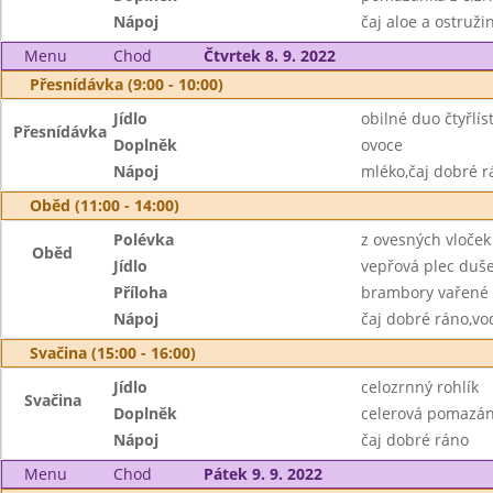
Nápoj
čaj aloe a ostruži
Menu
Chod
Čtvrtek 8. 9. 2022
Přesnídávka (9:00 - 10:00)
Jídlo
obilné duo čtyřlís
Přesnídávka
Doplněk
ovoce
Nápoj
mléko,čaj dobré r
Oběd (11:00 - 14:00)
Polévka
z ovesných vloček
Oběd
Jídlo
vepřová plec duše
Příloha
brambory vařené
Nápoj
čaj dobré ráno,vo
Svačina (15:00 - 16:00)
Jídlo
celozrnný rohlík
Svačina
Doplněk
celerová pomazán
Nápoj
čaj dobré ráno
Menu
Chod
Pátek 9. 9. 2022