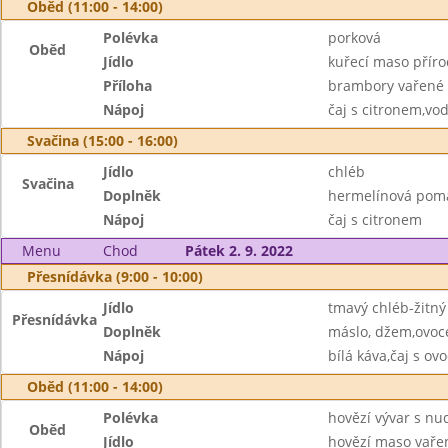
Oběd (11:00 - 14:00)
Polévka
porková
Oběd
Jídlo
kuřecí maso příro
Příloha
brambory vařené
Nápoj
čaj s citronem,vo
Svačina (15:00 - 16:00)
Jídlo
chléb
Svačina
Doplněk
hermelínová pom
Nápoj
čaj s citronem
Menu
Chod
Pátek 2. 9. 2022
Přesnídávka (9:00 - 10:00)
Jídlo
tmavý chléb-žitný
Přesnídávka
Doplněk
máslo, džem,ovoc
Nápoj
bílá káva,čaj s o
Oběd (11:00 - 14:00)
Polévka
hovězí vývar s nu
Oběd
Jídlo
hovězí maso vaře