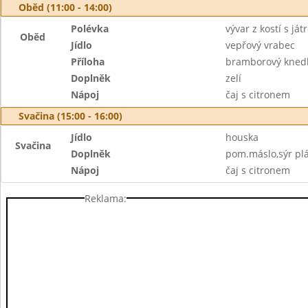
Oběd (11:00 - 14:00)
Polévka
vývar z kostí s j
Oběd
Jídlo
vepřový vrabec
Příloha
bramborový knedl
Doplněk
zelí
Nápoj
čaj s citronem
Svačina (15:00 - 16:00)
Jídlo
houska
Svačina
Doplněk
pom.máslo,sýr plá
Nápoj
čaj s citronem
Reklama: