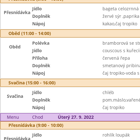
Jídlo
bageta celozrnná
Přesnídávka
Doplněk
žervé sýr ,paprika
Nápoj
kakao,čaj tropiko
Oběd (11:00 - 14:00)
Polévka
bramborová se st
Oběd
Jídlo
couscous s kuřec
Příloha
červená řepa
Doplněk
smetanový pribin
Nápoj
čaj tropiko-voda 
Svačina (15:00 - 16:00)
Jídlo
chléb
Svačina
Doplněk
pom.máslo,vařené 
Nápoj
čaj tropiko
Menu
Chod
Úterý 27. 9. 2022
Přesnídávka (9:00 - 10:00)
Jídlo
rohlík loupák
Přesnídávka