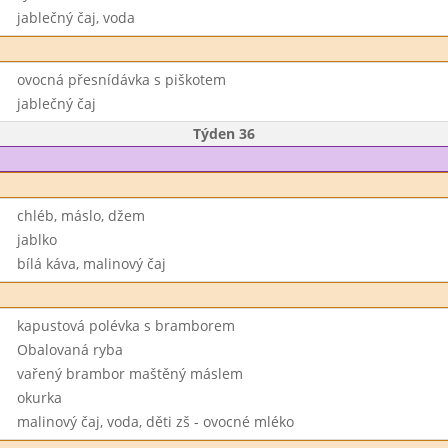
jablečný čaj, voda
ovocná přesnídávka s piškotem
jablečný čaj
Týden 36
chléb, máslo, džem
jablko
bílá káva, malinový čaj
kapustová polévka s bramborem
Obalovaná ryba
vařený brambor maštěný máslem
okurka
malinový čaj, voda, děti zš - ovocné mléko