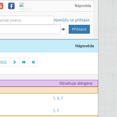
Nápověda
Nemůžu se přihlásit
Nápověda
2022
Obsahuje alergeny
1
,
3
,
7
1
,
7