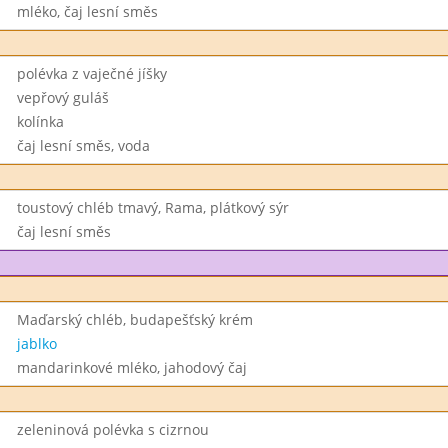
mléko, čaj lesní směs
polévka z vaječné jíšky
vepřový guláš
kolínka
čaj lesní směs, voda
toustový chléb tmavý, Rama, plátkový sýr
čaj lesní směs
Maďarský chléb, budapešťský krém
jablko
mandarinkové mléko, jahodový čaj
zeleninová polévka s cizrnou