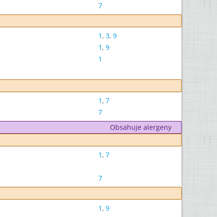
7
1
,
3
,
9
1
,
9
1
1
,
7
7
Obsahuje alergeny
1
,
7
7
1
,
9