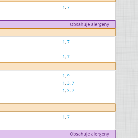
1
,
7
Obsahuje alergeny
1
,
7
1
,
7
1
,
9
1
,
3
,
7
1
,
3
,
7
1
,
7
Obsahuje alergeny