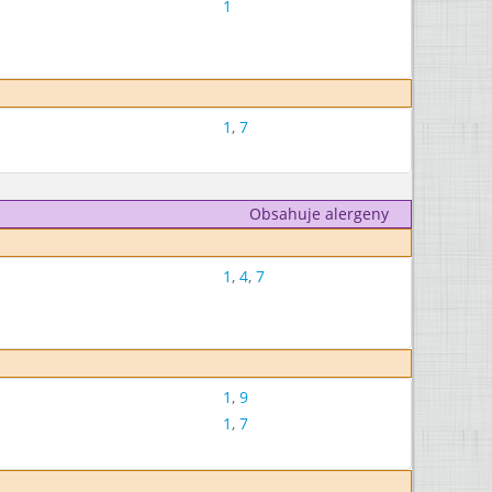
1
1
,
7
Obsahuje alergeny
1
,
4
,
7
1
,
9
1
,
7