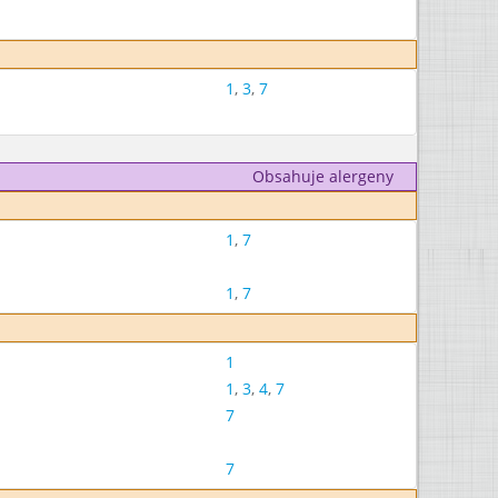
1
,
3
,
7
Obsahuje alergeny
1
,
7
1
,
7
1
1
,
3
,
4
,
7
7
7