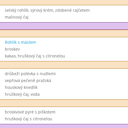
selský rohlík, sýrový krém, zdobené rajčetem
malinový čaj
Rohlík s máslem
broskev
kakao, hruškový čaj s citronelou
drůbeží polévka s nudlemi
vepřová pečeně pražská
houskový knedlík
hruškový čaj, voda
broskvové pyré s piškotem
hruškový čaj s citronelou