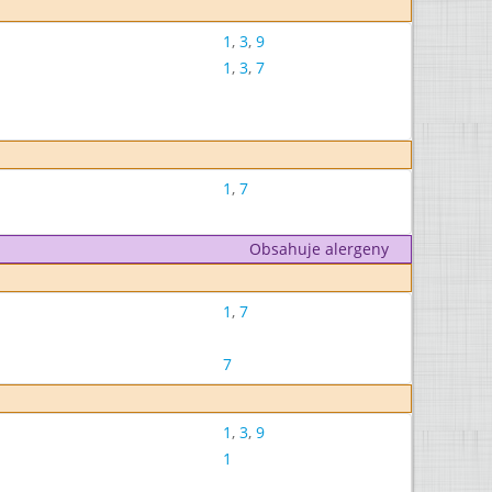
1
,
3
,
9
1
,
3
,
7
1
,
7
Obsahuje alergeny
1
,
7
7
1
,
3
,
9
1