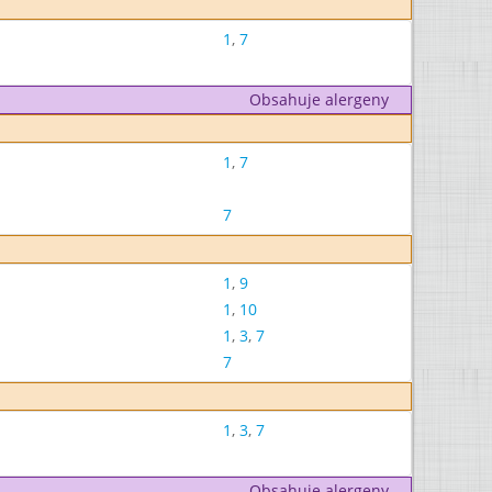
1
,
7
Obsahuje alergeny
1
,
7
7
1
,
9
1
,
10
1
,
3
,
7
7
1
,
3
,
7
Obsahuje alergeny