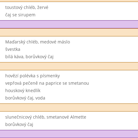
toustový chléb, žervé
čaj se sirupem
Maďarský chléb, medové máslo
švestka
bílá káva, borůvkový čaj
hovězí polévka s písmenky
vepřová pečeně na paprice se smetanou
houskový knedlík
borůvkový čaj, voda
slunečnicový chléb, smetanové Almette
borůvkový čaj