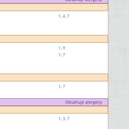
1
,
4
,
7
1
,
9
1
,
7
1
,
7
Obsahuje alergeny
1
,
3
,
7