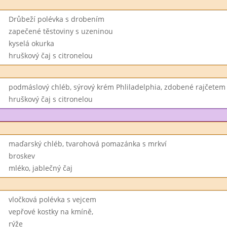
Drůbeží polévka s drobením
zapečené těstoviny s uzeninou
kyselá okurka
hruškový čaj s citronelou
podmáslový chléb, sýrový krém Phliladelphia, zdobené rajčetem
hruškový čaj s citronelou
maďarský chléb, tvarohová pomazánka s mrkví
broskev
mléko, jablečný čaj
vločková polévka s vejcem
vepřové kostky na kmíně,
rýže