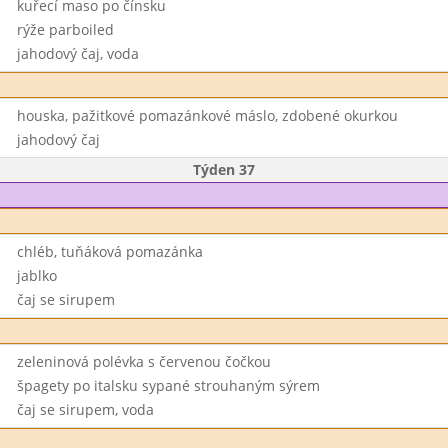
kuřecí maso po čínsku
rýže parboiled
jahodový čaj, voda
houska, pažitkové pomazánkové máslo, zdobené okurkou
jahodový čaj
Týden 37
chléb, tuňáková pomazánka
jablko
čaj se sirupem
zeleninová polévka s červenou čočkou
špagety po italsku sypané strouhaným sýrem
čaj se sirupem, voda