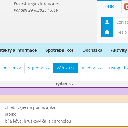
Poslední synchronizace:
Heslo
Pondělí 29.6.2026 13:16
takty a informace
Spotřební koš
Docházka
Aktivity
venec 2022
Srpen 2022
Září 2022
Říjen 2022
Listopad 
Týden 35
chléb, vaječná pomazánka
jablko
bílá káva, hruškový čaj s citronelou