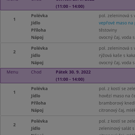
(11:00 - 14:00)
Polévka
pol. zeleninová s 
1
Jídlo
vepřové maso na 
Příloha
těstoviny
Nápoj
ovocný čaj, voda 
Polévka
pol. zeleninová s 
2
Jídlo
rýžová kaše s ka
Nápoj
ovocný čaj, voda 
Menu
Chod
Pátek 30. 9. 2022
(11:00 - 14:00)
Polévka
pol. z kostí se ze
1
Jídlo
hovězí maso na č
Příloha
bramborový knedl
Nápoj
citronový čaj, mlé
Polévka
pol. z kostí se ze
2
Jídlo
zeleninový salát 