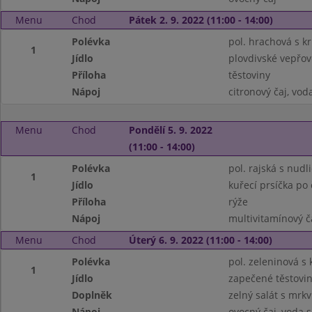
Menu
Chod
Pátek 2. 9. 2022 (11:00 - 14:00)
Polévka
pol. hrachová s k
1
Jídlo
plovdivské vepřo
Příloha
těstoviny
Nápoj
citronový čaj, vo
Menu
Chod
Pondělí 5. 9. 2022
(11:00 - 14:00)
Polévka
pol. rajská s nudl
1
Jídlo
kuřecí prsíčka po
Příloha
rýže
Nápoj
multivitamínový č
Menu
Chod
Úterý 6. 9. 2022 (11:00 - 14:00)
Polévka
pol. zeleninová s
1
Jídlo
zapečené těstovi
Doplněk
zelný salát s mrkv
Nápoj
ovocný čaj, voda 