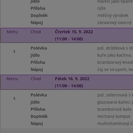
Jídlo
hovězí jako španě
Příloha
rýže
Doplněk
mléčný výrobek
Nápoj
zázvorový ovocný 
Menu
Chod
Čtvrtek 15. 9. 2022
(11:00 - 14:00)
Polévka
pol. drůbková s t
1
Jídlo
kuře jako kachna, 
Příloha
bramborový knedl
Nápoj
čaj se sirupem, le
Menu
Chod
Pátek 16. 9. 2022
(11:00 - 14:00)
Polévka
pol. zeleninová s
1
Jídlo
glazovaná kuřecí 
Příloha
bramborová kaše
Doplněk
míchaný kompot
Nápoj
multivitamínový č