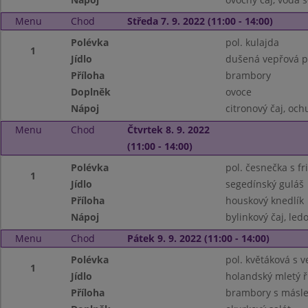
Menu
Chod
Středa 7. 9. 2022 (11:00 - 14:00)
Polévka
pol. kulajda
1
Jídlo
dušená vepřová pl
Příloha
brambory
Doplněk
ovoce
Nápoj
citronový čaj, oc
Menu
Chod
Čtvrtek 8. 9. 2022
(11:00 - 14:00)
Polévka
pol. česnečka s f
1
Jídlo
segedínský guláš
Příloha
houskový knedlík
Nápoj
bylinkový čaj, ledo
Menu
Chod
Pátek 9. 9. 2022 (11:00 - 14:00)
Polévka
pol. květáková s ve
1
Jídlo
holandský mletý ř
Příloha
brambory s másle