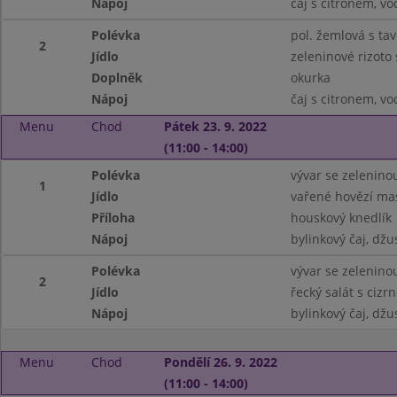
Nápoj
čaj s citronem, v
Polévka
pol. žemlová s t
2
Jídlo
zeleninové rizot
Doplněk
okurka
Nápoj
čaj s citronem, v
Menu
Chod
Pátek 23. 9. 2022
(11:00 - 14:00)
Polévka
vývar se zelenino
1
Jídlo
vařené hovězí ma
Příloha
houskový knedlík
Nápoj
bylinkový čaj, džu
Polévka
vývar se zelenino
2
Jídlo
řecký salát s cizr
Nápoj
bylinkový čaj, džu
Menu
Chod
Pondělí 26. 9. 2022
(11:00 - 14:00)