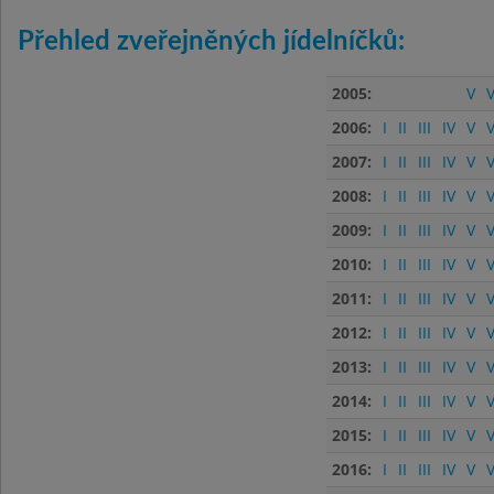
Přehled zveřejněných jídelníčků:
2005:
V
V
2006:
I
II
III
IV
V
V
2007:
I
II
III
IV
V
V
2008:
I
II
III
IV
V
V
2009:
I
II
III
IV
V
V
2010:
I
II
III
IV
V
V
2011:
I
II
III
IV
V
V
2012:
I
II
III
IV
V
V
2013:
I
II
III
IV
V
V
2014:
I
II
III
IV
V
V
2015:
I
II
III
IV
V
V
2016:
I
II
III
IV
V
V