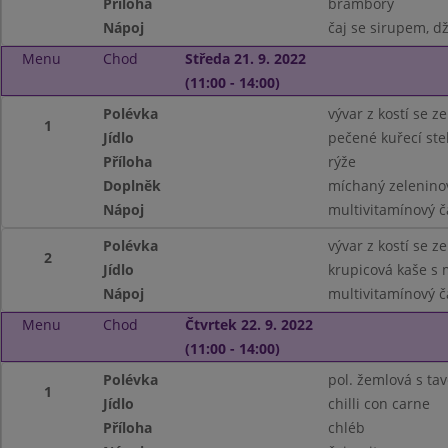
Příloha
brambory
Nápoj
čaj se sirupem, d
Menu
Chod
Středa 21. 9. 2022
(11:00 - 14:00)
Polévka
vývar z kostí se z
1
Jídlo
pečené kuřecí st
Příloha
rýže
Doplněk
míchaný zeleninov
Nápoj
multivitamínový č
Polévka
vývar z kostí se z
2
Jídlo
krupicová kaše s
Nápoj
multivitamínový č
Menu
Chod
Čtvrtek 22. 9. 2022
(11:00 - 14:00)
Polévka
pol. žemlová s t
1
Jídlo
chilli con carne
Příloha
chléb