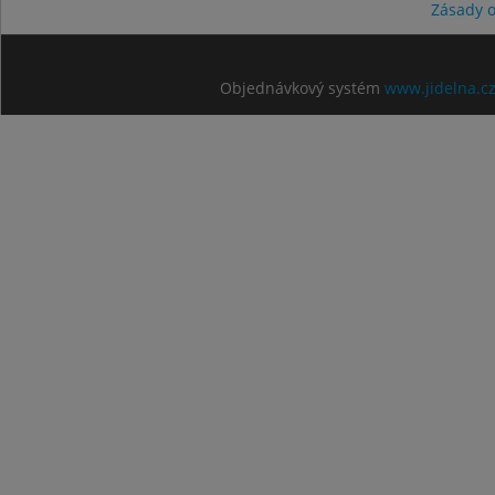
Zásady 
Objednávkový systém
www.jidelna.c