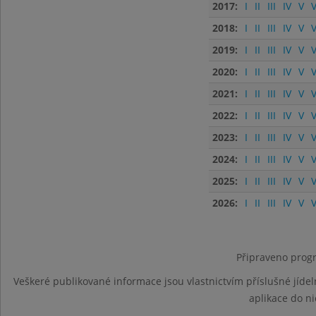
2017:
I
II
III
IV
V
V
2018:
I
II
III
IV
V
V
2019:
I
II
III
IV
V
V
2020:
I
II
III
IV
V
V
2021:
I
II
III
IV
V
V
2022:
I
II
III
IV
V
V
2023:
I
II
III
IV
V
V
2024:
I
II
III
IV
V
V
2025:
I
II
III
IV
V
V
2026:
I
II
III
IV
V
V
Připraveno progr
Veškeré publikované informace jsou vlastnictvím příslušné jídel
aplikace do n