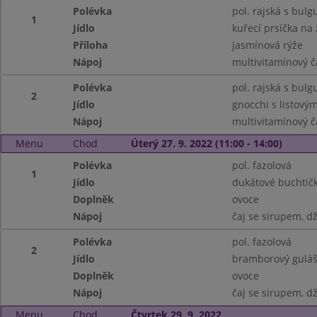
Polévka
pol. rajská s bul
1
Jídlo
kuřecí prsíčka n
Příloha
jasmínová rýže
Nápoj
multivitamínový č
Polévka
pol. rajská s bul
2
Jídlo
gnocchi s listov
Nápoj
multivitamínový č
Menu
Chod
Úterý 27. 9. 2022 (11:00 - 14:00)
Polévka
pol. fazolová
1
Jídlo
dukátové buchtič
Doplněk
ovoce
Nápoj
čaj se sirupem, d
Polévka
pol. fazolová
2
Jídlo
bramborový gulá
Doplněk
ovoce
Nápoj
čaj se sirupem, d
Menu
Chod
Čtvrtek 29. 9. 2022