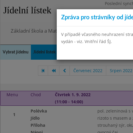
Poslední sync
Jídelní lístek
Pondělí 27.7.2
Zpráva pro strávníky od jíd
Omezení obje
Základní škola a Mateřská škola, Praha 4, Ohradní 49
V případě včasného neuhrazení str
vydán - viz. Vnitřní řád ŠJ.
Vybrat jídelnu
Jídelní lístek
Historie
Kontakty a informace
Doch
Červenec 2022
Srpen 2022
Menu
Chod
Čtvrtek 1. 9. 2022
(11:00 - 14:00)
Polévka
pol. zeleninová s 
1
Jídlo
rizoto s masem a 
Příloha
strouhaný sýr, ok
Nápoj
ovocný čaj