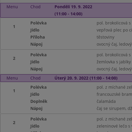
Menu
Chod
Pondělí 19. 9. 2022
(11:00 - 14:00)
Polévka
pol. brokolicová s 
1
Jídlo
vepřová plec po c
Příloha
těstoviny
Nápoj
ovocný čaj, ledový
Polévka
pol. brokolicová s 
2
Jídlo
žemlovka s jablky
Nápoj
ovocný čaj, ledový
Menu
Chod
Úterý 20. 9. 2022 (11:00 - 14:00)
Polévka
pol. z míchané ze
1
Jídlo
francouzské bram
Doplněk
čalamáda
Nápoj
čaj se sirupem, d
Polévka
pol. z míchané ze
2
Jídlo
zeleninové lečo s 