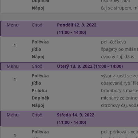
Doplněk
okurkový salát
Nápoj
čaj se sirupem, m
Menu
Chod
Pondělí 12. 9. 2022
(11:00 - 14:00)
Polévka
pol. čočková
1
Jídlo
špagety po milán
Nápoj
ovocný čaj, džus
Menu
Chod
Úterý 13. 9. 2022 (11:00 - 14:00)
Polévka
vývar z kostí se 
1
Jídlo
obalované rybí fil
Příloha
brambory s másle
Doplněk
míchaný zelenino
Nápoj
citronový čaj, vo
Menu
Chod
Středa 14. 9. 2022
(11:00 - 14:00)
Polévka
pol. pórková s ve
1