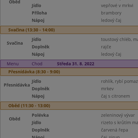
Oběd
Jídlo
vepřové v mrkvi
Příloha
brambory
Nápoj
ledový čaj
Svačina (13:30 - 14:00)
Jídlo
toustový chléb, m
Svačina
Doplněk
rajče
Nápoj
ledový čaj
Menu
Chod
Středa 31. 8. 2022
Přesnídávka (8:30 - 9:00)
Jídlo
rohlík, rybí poma
Přesnídávka
Doplněk
mrkev
Nápoj
čaj s citronem
Oběd (11:30 - 13:00)
Polévka
zeleninový vývar
Oběd
Jídlo
rizeto s krůtím 
Doplněk
čarvená řepa
Nápoj
čaj, sirup