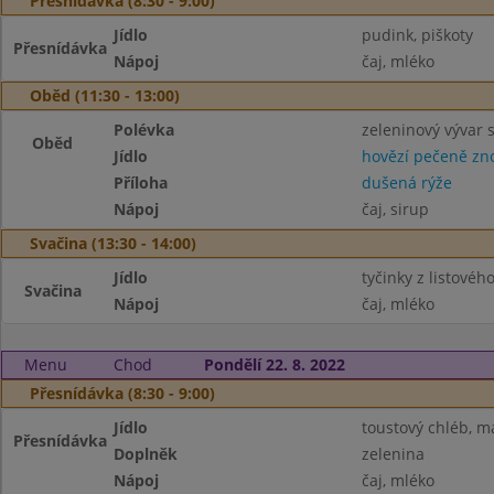
Přesnídávka (8:30 - 9:00)
Jídlo
pudink, piškoty
Přesnídávka
Nápoj
čaj, mléko
Oběd (11:30 - 13:00)
Polévka
zeleninový vývar 
Oběd
Jídlo
hovězí pečeně zn
Příloha
dušená rýže
Nápoj
čaj, sirup
Svačina (13:30 - 14:00)
Jídlo
tyčinky z listového
Svačina
Nápoj
čaj, mléko
Menu
Chod
Pondělí 22. 8. 2022
Přesnídávka (8:30 - 9:00)
Jídlo
toustový chléb, m
Přesnídávka
Doplněk
zelenina
Nápoj
čaj, mléko