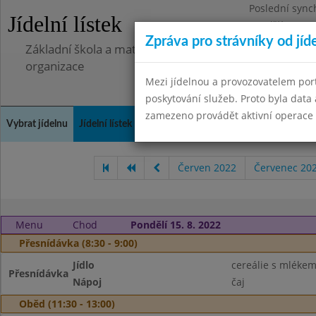
Poslední sync
Jídelní lístek
Pondělí 7.7.20
Zpráva pro strávníky od jíd
Základní škola a mateřská škola Libá, okres Cheb, př
organizace
Mezi jídelnou a provozovatelem por
poskytování služeb. Proto byla dat
zamezeno provádět aktivní operace (
Vybrat jídelnu
Jídelní lístek
Historie
Kontakty a informace
Doch
Červen 2022
Červenec 20
Menu
Chod
Pondělí 15. 8. 2022
Přesnídávka (8:30 - 9:00)
Jídlo
cereálie s mléke
Přesnídávka
Nápoj
čaj
Oběd (11:30 - 13:00)