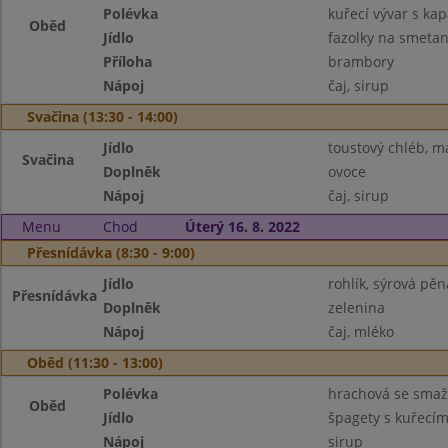
Polévka
kuřecí vývar s ka
Oběd
Jídlo
fazolky na smeta
Příloha
brambory
Nápoj
čaj, sirup
Svačina (13:30 - 14:00)
Jídlo
toustový chléb, m
Svačina
Doplněk
ovoce
Nápoj
čaj, sirup
Menu
Chod
Úterý 16. 8. 2022
Přesnídávka (8:30 - 9:00)
Jídlo
rohlík, sýrová pěn
Přesnídávka
Doplněk
zelenina
Nápoj
čaj, mléko
Oběd (11:30 - 13:00)
Polévka
hrachová se sma
Oběd
Jídlo
špagety s kuřecí
Nápoj
sirup