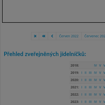
Červen 2022
Červenec 20
Přehled zveřejněných jídelníčků:
2018:
IV
V
V
2019:
I
II
III
IV
V
V
2020:
I
II
III
IV
V
V
2021:
I
II
III
IV
V
V
2022:
I
II
III
IV
V
V
2023:
I
II
III
IV
V
V