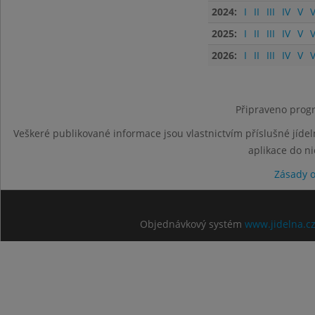
2024:
I
II
III
IV
V
V
2025:
I
II
III
IV
V
V
2026:
I
II
III
IV
V
V
Připraveno progr
Veškeré publikované informace jsou vlastnictvím příslušné jídel
aplikace do n
Zásady 
Objednávkový systém
www.jidelna.c