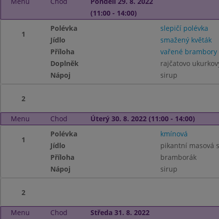
Menu
Chod
Pondělí 29. 8. 2022
(11:00 - 14:00)
Polévka
slepičí polévka
1
Jídlo
smažený květák
Příloha
vařené brambory
Doplněk
rajčatovo ukurkov
Nápoj
sirup
2
Menu
Chod
Úterý 30. 8. 2022 (11:00 - 14:00)
Polévka
kmínová
1
Jídlo
pikantní masová 
Příloha
bramborák
Nápoj
sirup
2
Menu
Chod
Středa 31. 8. 2022