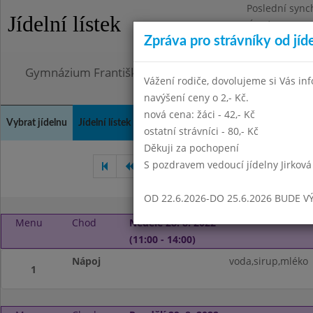
Poslední sync
Jídelní lístek
Úterý 21.7.202
Zpráva pro strávníky od jíd
Omezení obje
Gymnázium Františka Palackého, Neratovice, Masar
Vážení rodiče, dovolujeme si Vás in
navýšení ceny o 2,- Kč.
nová cena: žáci - 42,- Kč
Vybrat jídelnu
Jídelní lístek
Historie
Kontakty a informace
Doch
ostatní strávníci - 80,- Kč
Děkuji za pochopení
S pozdravem vedoucí jídelny Jirková
Červen 2022
Červenec 20
OD 22.6.2026-DO 25.6.2026 BUDE V
Menu
Chod
Neděle 28. 8. 2022
(11:00 - 14:00)
Nápoj
voda,sirup,mléko
1