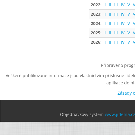
2022:
I
II
III
IV
V
V
2023:
I
II
III
IV
V
V
2024:
I
II
III
IV
V
V
2025:
I
II
III
IV
V
V
2026:
I
II
III
IV
V
V
Připraveno progr
Veškeré publikované informace jsou vlastnictvím příslušné jídel
aplikace do n
Zásady 
Objednávkový systém
www.jidelna.c