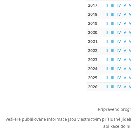
2017:
I
II
III
IV
V
V
2018:
I
II
III
IV
V
V
2019:
I
II
III
IV
V
V
2020:
I
II
III
IV
V
V
2021:
I
II
III
IV
V
V
2022:
I
II
III
IV
V
V
2023:
I
II
III
IV
V
V
2024:
I
II
III
IV
V
V
2025:
I
II
III
IV
V
V
2026:
I
II
III
IV
V
V
Připraveno progr
Veškeré publikované informace jsou vlastnictvím příslušné jídel
aplikace do n