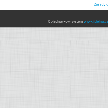
Zásady 
Objednávkový systém
www.jidelna.c