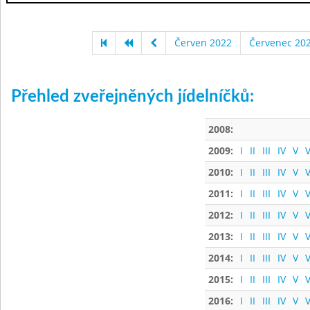
Červen 2022
Červenec 20
Přehled zveřejněných jídelníčků:
2008:
2009:
I
II
III
IV
V
V
2010:
I
II
III
IV
V
V
2011:
I
II
III
IV
V
V
2012:
I
II
III
IV
V
V
2013:
I
II
III
IV
V
V
2014:
I
II
III
IV
V
V
2015:
I
II
III
IV
V
V
2016:
I
II
III
IV
V
V