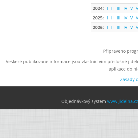
2024:
I
II
III
IV
V
V
2025:
I
II
III
IV
V
V
2026:
I
II
III
IV
V
V
Připraveno progr
Veškeré publikované informace jsou vlastnictvím příslušné jídel
aplikace do n
Zásady 
Objednávkový systém
www.jidelna.c