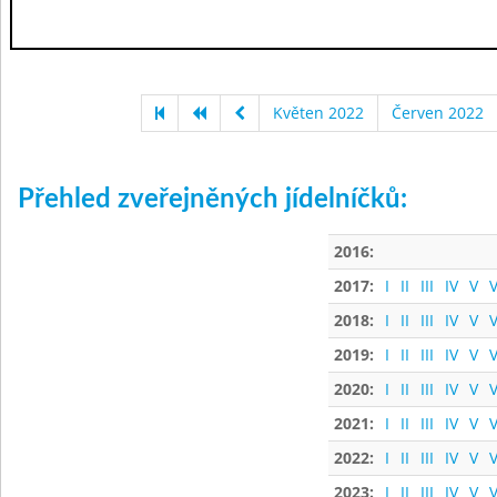
Květen 2022
Červen 2022
Přehled zveřejněných jídelníčků:
2016:
2017:
I
II
III
IV
V
V
2018:
I
II
III
IV
V
V
2019:
I
II
III
IV
V
V
2020:
I
II
III
IV
V
V
2021:
I
II
III
IV
V
V
2022:
I
II
III
IV
V
V
2023:
I
II
III
IV
V
V