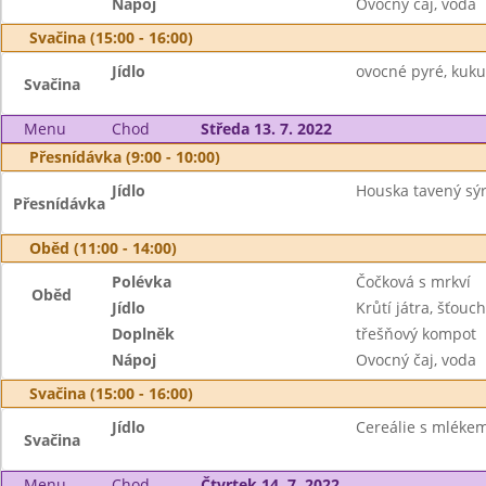
Nápoj
Ovocný čaj, voda
Svačina (15:00 - 16:00)
Jídlo
ovocné pyré, kuku
Svačina
Menu
Chod
Středa 13. 7. 2022
Přesnídávka (9:00 - 10:00)
Jídlo
Houska tavený sý
Přesnídávka
Oběd (11:00 - 14:00)
Polévka
Čočková s mrkví
Oběd
Jídlo
Krůtí játra, šťou
Doplněk
třešňový kompot
Nápoj
Ovocný čaj, voda
Svačina (15:00 - 16:00)
Jídlo
Cereálie s mléke
Svačina
Menu
Chod
Čtvrtek 14. 7. 2022