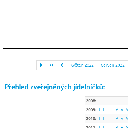
Květen 2022
Červen 2022
Přehled zveřejněných jídelníčků:
2008:
2009:
I
II
III
IV
V
V
2010:
I
II
III
IV
V
V
2011:
I
II
III
IV
V
V