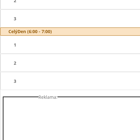
2
3
CelýDen (6:00 - 7:00)
1
2
3
Reklama: