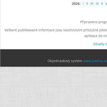
2026:
I
II
III
IV
V
V
Připraveno progr
Veškeré publikované informace jsou vlastnictvím příslušné jídel
aplikace do n
Zásady 
Objednávkový systém
www.jidelna.c