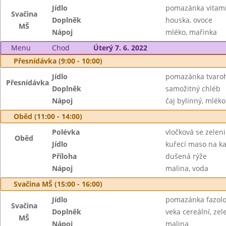
Jídlo
pomazánka vitam
Svačina
Doplněk
houska, ovoce
MŠ
Nápoj
mléko, mařinka
Menu
Chod
Úterý 7. 6. 2022
Přesnídávka (9:00 - 10:00)
Jídlo
pomazánka tvaroh
Přesnídávka
Doplněk
samožitný chléb
Nápoj
čaj bylinný, mléko
Oběd (11:00 - 14:00)
Polévka
vločková se zelen
Oběd
Jídlo
kuřecí maso na ka
Příloha
dušená rýže
Nápoj
malina, voda
Svačina MŠ (15:00 - 16:00)
Jídlo
pomazánka fazol
Svačina
Doplněk
veka cereální, zel
MŠ
Nápoj
malina