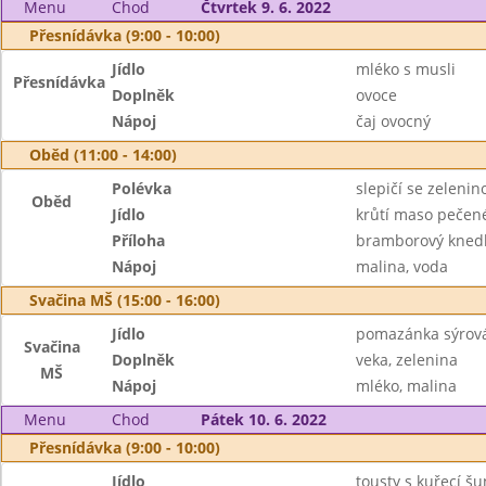
Menu
Chod
Čtvrtek 9. 6. 2022
Přesnídávka (9:00 - 10:00)
Jídlo
mléko s musli
Přesnídávka
Doplněk
ovoce
Nápoj
čaj ovocný
Oběd (11:00 - 14:00)
Polévka
slepičí se zelenin
Oběd
Jídlo
krůtí maso pečené
Příloha
bramborový knedl
Nápoj
malina, voda
Svačina MŠ (15:00 - 16:00)
Jídlo
pomazánka sýrová
Svačina
Doplněk
veka, zelenina
MŠ
Nápoj
mléko, malina
Menu
Chod
Pátek 10. 6. 2022
Přesnídávka (9:00 - 10:00)
Jídlo
tousty s kuřecí š