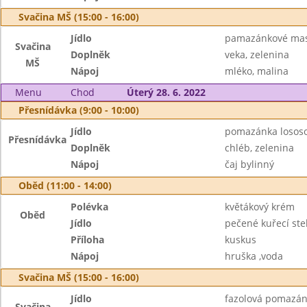
Svačina MŠ (15:00 - 16:00)
Jídlo
pamazánkové masl
Svačina
Doplněk
veka, zelenina
MŠ
Nápoj
mléko, malina
Menu
Chod
Úterý 28. 6. 2022
Přesnídávka (9:00 - 10:00)
Jídlo
pomazánka losos
Přesnídávka
Doplněk
chléb, zelenina
Nápoj
čaj bylinný
Oběd (11:00 - 14:00)
Polévka
květákový krém
Oběd
Jídlo
pečené kuřecí st
Příloha
kuskus
Nápoj
hruška ,voda
Svačina MŠ (15:00 - 16:00)
Jídlo
fazolová pomazá
Svačina