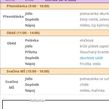
Přesnídávka (9:00 - 10:00)
Jídlo
pomazánka okurk
Přesnídávka
Doplněk
žitný rohlík, zelen
Nápoj
mléko, čaj bylinný
Oběd (11:00 - 14:00)
Polévka
vločková
Oběd
Jídlo
krůtí plátek zape
Příloha
šťouchaný bramb
Doplněk
okurkový salát
Nápoj
hruška, voda
Svačina MŠ (15:00 - 16:00)
Jídlo
pomazánka se suš
Svačina
Doplněk
chléb
MŠ
Nápoj
mléko, mařinka
Reklama: