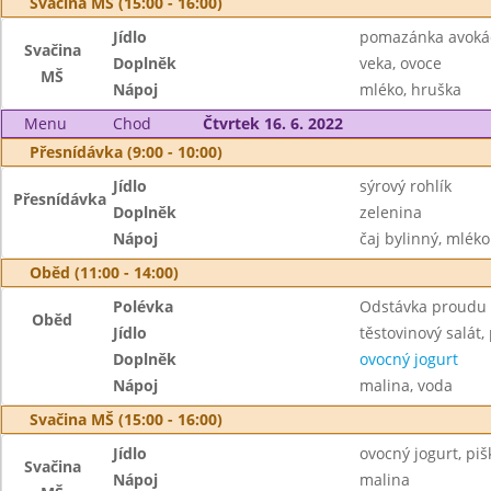
Svačina MŠ (15:00 - 16:00)
Jídlo
pomazánka avoká
Svačina
Doplněk
veka, ovoce
MŠ
Nápoj
mléko, hruška
Menu
Chod
Čtvrtek 16. 6. 2022
Přesnídávka (9:00 - 10:00)
Jídlo
sýrový rohlík
Přesnídávka
Doplněk
zelenina
Nápoj
čaj bylinný, mléko
Oběd (11:00 - 14:00)
Polévka
Odstávka proudu
Oběd
Jídlo
těstovinový salát
Doplněk
ovocný jogurt
Nápoj
malina, voda
Svačina MŠ (15:00 - 16:00)
Jídlo
ovocný jogurt, piš
Svačina
Nápoj
malina