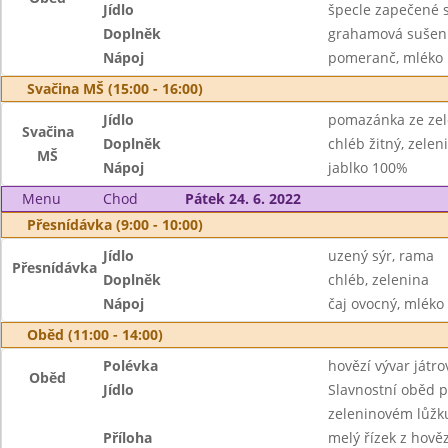
Jídlo
špecle zapečené s
Doplněk
grahamová sušen
Nápoj
pomeranč, mléko
Svačina MŠ (15:00 - 16:00)
Jídlo
pomazánka ze ze
Svačina
Doplněk
chléb žitný, zelen
MŠ
Nápoj
jablko 100%
Menu
Chod
Pátek 24. 6. 2022
Přesnídávka (9:00 - 10:00)
Jídlo
uzený sýr, rama
Přesnídávka
Doplněk
chléb, zelenina
Nápoj
čaj ovocný, mléko
Oběd (11:00 - 14:00)
Polévka
hovězí vývar játr
Oběd
Jídlo
Slavnostní oběd p
zeleninovém lůžk
Příloha
melý řízek z hově