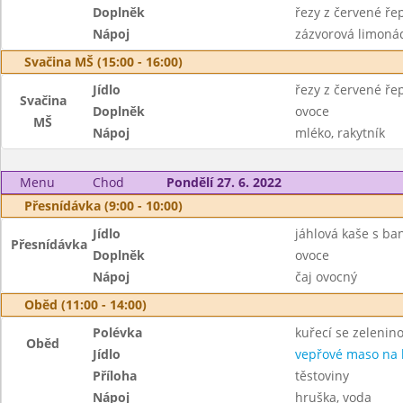
Doplněk
řezy z červené ře
Nápoj
zázvorová limoná
Svačina MŠ (15:00 - 16:00)
Jídlo
řezy z červené ře
Svačina
Doplněk
ovoce
MŠ
Nápoj
mléko, rakytník
Menu
Chod
Pondělí 27. 6. 2022
Přesnídávka (9:00 - 10:00)
Jídlo
jáhlová kaše s b
Přesnídávka
Doplněk
ovoce
Nápoj
čaj ovocný
Oběd (11:00 - 14:00)
Polévka
kuřecí se zelenin
Oběd
Jídlo
vepřové maso na
Příloha
těstoviny
Nápoj
hruška, voda