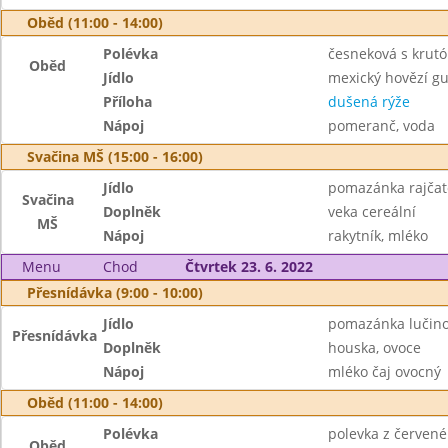
Oběd (11:00 - 14:00)
Polévka
česneková s krut
Oběd
Jídlo
mexický hovězí gul
Příloha
dušená rýže
Nápoj
pomeranč, voda
Svačina MŠ (15:00 - 16:00)
Jídlo
pomazánka rajčat
Svačina
Doplněk
veka cereální
MŠ
Nápoj
rakytník, mléko
Menu
Chod
Čtvrtek 23. 6. 2022
Přesnídávka (9:00 - 10:00)
Jídlo
pomazánka lučino
Přesnídávka
Doplněk
houska, ovoce
Nápoj
mléko čaj ovocný
Oběd (11:00 - 14:00)
Polévka
polevka z červené 
Oběd