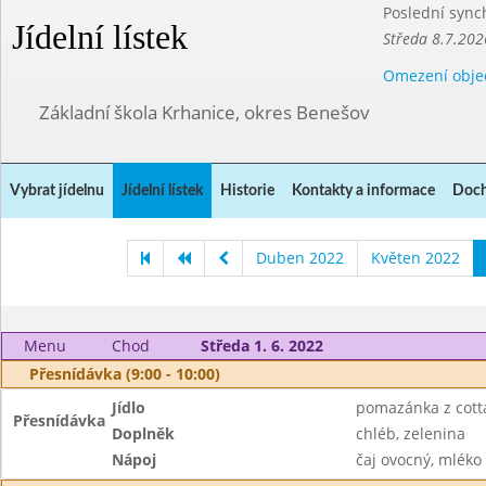
Poslední sync
Jídelní lístek
Středa 8.7.202
Omezení obje
Základní škola Krhanice, okres Benešov
Vybrat jídelnu
Jídelní lístek
Historie
Kontakty a informace
Doch
Duben 2022
Květen 2022
Menu
Chod
Středa 1. 6. 2022
Přesnídávka (9:00 - 10:00)
Jídlo
pomazánka z cott
Přesnídávka
Doplněk
chléb, zelenina
Nápoj
čaj ovocný, mléko