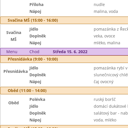
Příloha
nudle
Nápoj
malina, voda
Svačina MŠ (15:00 - 16:00)
Jídlo
pomazánka z Řec
Svačina
Doplněk
veka, ovoce
MŠ
Nápoj
mléko, malina
Menu
Chod
Středa 15. 6. 2022
Přesnídávka (9:00 - 10:00)
Jídlo
pomazánka rybí v
Přesnídávka
Doplněk
slunečnicový chlé
Nápoj
čaj ovocný
Oběd (11:00 - 14:00)
Polévka
ruský boršč
Oběd
Jídlo
domácí dukátové 
Doplněk
salátový bar - na
Nápoj
voda, mléko