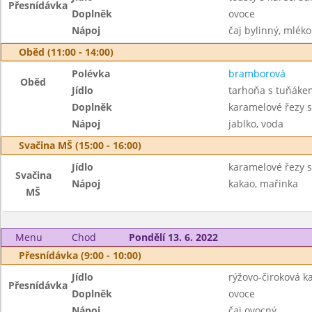
Přesnídávka
Doplněk
ovoce
Nápoj
čaj bylinný, mléko
Oběd (11:00 - 14:00)
Polévka
bramborová
Oběd
Jídlo
tarhoňa s tuňáke
Doplněk
karamelové řezy 
Nápoj
jablko, voda
Svačina MŠ (15:00 - 16:00)
Jídlo
karamelové řezy 
Svačina
Nápoj
kakao, mařinka
MŠ
Menu
Chod
Pondělí 13. 6. 2022
Přesnídávka (9:00 - 10:00)
Jídlo
rýžovo-čiroková k
Přesnídávka
Doplněk
ovoce
Nápoj
čaj ovocný