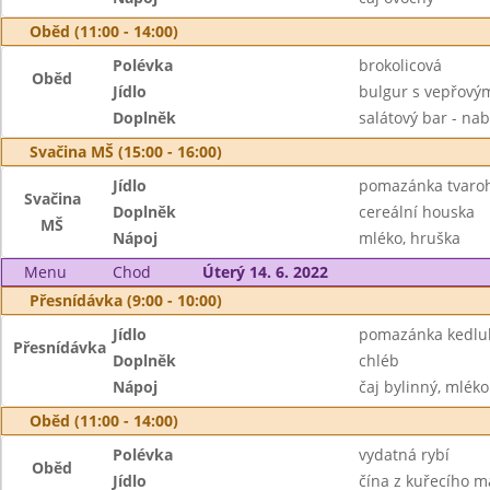
Oběd (11:00 - 14:00)
Polévka
brokolicová
Oběd
Jídlo
bulgur s vepřový
Doplněk
salátový bar - nab
Svačina MŠ (15:00 - 16:00)
Jídlo
pomazánka tvaroh
Svačina
Doplněk
cereální houska
MŠ
Nápoj
mléko, hruška
Menu
Chod
Úterý 14. 6. 2022
Přesnídávka (9:00 - 10:00)
Jídlo
pomazánka kedlub
Přesnídávka
Doplněk
chléb
Nápoj
čaj bylinný, mléko
Oběd (11:00 - 14:00)
Polévka
vydatná rybí
Oběd
Jídlo
čína z kuřecího m