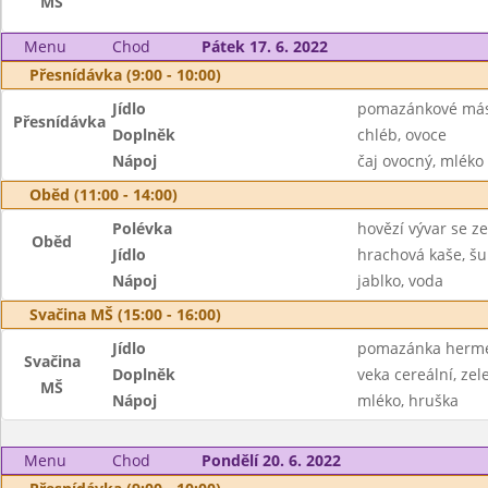
MŠ
Menu
Chod
Pátek 17. 6. 2022
Přesnídávka (9:00 - 10:00)
Jídlo
pomazánkové más
Přesnídávka
Doplněk
chléb, ovoce
Nápoj
čaj ovocný, mléko
Oběd (11:00 - 14:00)
Polévka
hovězí vývar se z
Oběd
Jídlo
hrachová kaše, šu
Nápoj
jablko, voda
Svačina MŠ (15:00 - 16:00)
Jídlo
pomazánka herme
Svačina
Doplněk
veka cereální, zel
MŠ
Nápoj
mléko, hruška
Menu
Chod
Pondělí 20. 6. 2022