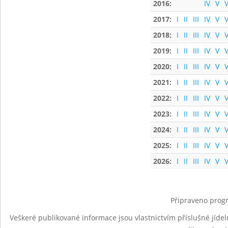
2016:
IV
V
V
2017:
I
II
III
IV
V
V
2018:
I
II
III
IV
V
V
2019:
I
II
III
IV
V
V
2020:
I
II
III
IV
V
V
2021:
I
II
III
IV
V
V
2022:
I
II
III
IV
V
V
2023:
I
II
III
IV
V
V
2024:
I
II
III
IV
V
V
2025:
I
II
III
IV
V
V
2026:
I
II
III
IV
V
V
Připraveno progr
Veškeré publikované informace jsou vlastnictvím příslušné jídel