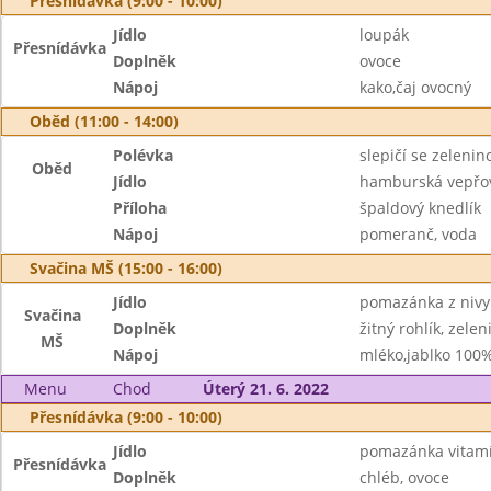
Přesnídávka (9:00 - 10:00)
Jídlo
loupák
Přesnídávka
Doplněk
ovoce
Nápoj
kako,čaj ovocný
Oběd (11:00 - 14:00)
Polévka
slepičí se zeleni
Oběd
Jídlo
hamburská vepřo
Příloha
špaldový knedlík
Nápoj
pomeranč, voda
Svačina MŠ (15:00 - 16:00)
Jídlo
pomazánka z nivy
Svačina
Doplněk
žitný rohlík, zelen
MŠ
Nápoj
mléko,jablko 100
Menu
Chod
Úterý 21. 6. 2022
Přesnídávka (9:00 - 10:00)
Jídlo
pomazánka vitam
Přesnídávka
Doplněk
chléb, ovoce