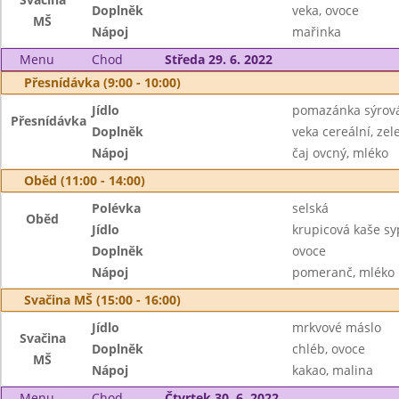
Doplněk
veka, ovoce
MŠ
Nápoj
mařinka
Menu
Chod
Středa 29. 6. 2022
Přesnídávka (9:00 - 10:00)
Jídlo
pomazánka sýrová
Přesnídávka
Doplněk
veka cereální, zel
Nápoj
čaj ovcný, mléko
Oběd (11:00 - 14:00)
Polévka
selská
Oběd
Jídlo
krupicová kaše s
Doplněk
ovoce
Nápoj
pomeranč, mléko
Svačina MŠ (15:00 - 16:00)
Jídlo
mrkvové máslo
Svačina
Doplněk
chléb, ovoce
MŠ
Nápoj
kakao, malina
Menu
Chod
Čtvrtek 30. 6. 2022