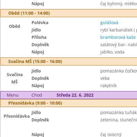
Nápoj
čaj bylinný, mléko
Oběd (11:00 - 14:00)
Polévka
gulášová
Oběd
Jídlo
rybí karbanátek (
Příloha
bramborová kaše
Doplněk
salátový bar- nab
Nápoj
jablko, voda
Svačina MŠ (15:00 - 16:00)
Jídlo
pomazánka čočkov
Svačina
Doplněk
veka
MŠ
Nápoj
rakytník
Menu
Chod
Středa 22. 6. 2022
Přesnídávka (9:00 - 10:00)
Jídlo
pomazánka tuňák
Přesnídávka
Doplněk
zelenina, slunečn
Nápoj
čaj ovocný