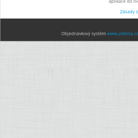
aplikace do n
Zásady 
Objednávkový systém
www.jidelna.c