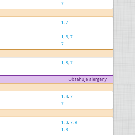
7
1
,
7
1
,
3
,
7
7
1
,
3
,
7
Obsahuje alergeny
1
,
3
,
7
7
1
,
3
,
7
,
9
1
,
3