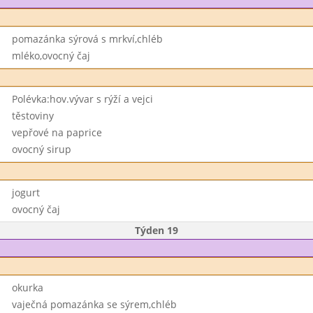
pomazánka sýrová s mrkví,chléb
mléko,ovocný čaj
Polévka:hov.vývar s rýží a vejci
těstoviny
vepřové na paprice
ovocný sirup
jogurt
ovocný čaj
Týden 19
okurka
vaječná pomazánka se sýrem,chléb