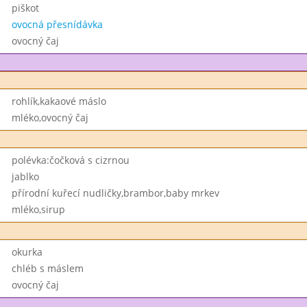
piškot
ovocná přesnídávka
ovocný čaj
rohlík,kakaové máslo
mléko,ovocný čaj
polévka:čočková s cizrnou
jablko
přírodní kuřecí nudličky,brambor,baby mrkev
mléko,sirup
okurka
chléb s máslem
ovocný čaj