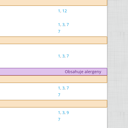
1
,
12
1
,
3
,
7
7
1
,
3
,
7
Obsahuje alergeny
1
,
3
,
7
7
1
,
3
,
9
7