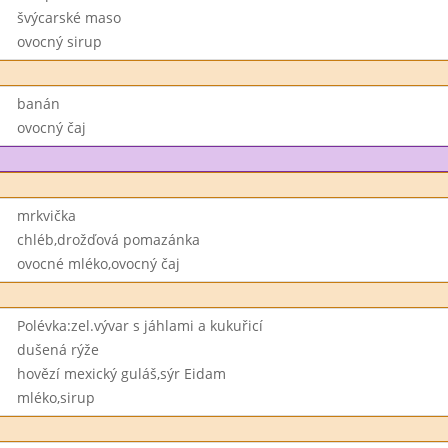
švýcarské maso
ovocný sirup
banán
ovocný čaj
mrkvička
chléb,drožďová pomazánka
ovocné mléko,ovocný čaj
Polévka:zel.vývar s jáhlami a kukuřicí
dušená rýže
hovězí mexický guláš,sýr Eidam
mléko,sirup