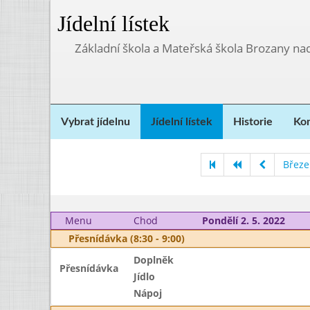
Jídelní lístek
Základní škola a Mateřská škola Brozany na
Vybrat jídelnu
Jídelní lístek
Historie
Kon
Březe
Menu
Chod
Pondělí 2. 5. 2022
Přesnídávka (8:30 - 9:00)
Doplněk
Přesnídávka
Jídlo
Nápoj