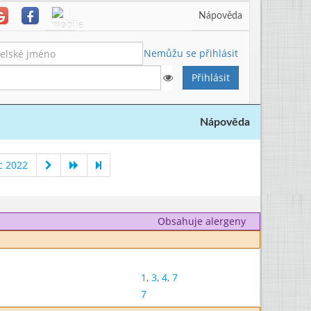
Nápověda
Nemůžu se přihlásit
Nápověda
c 2022
Obsahuje alergeny
1
,
3
,
4
,
7
7