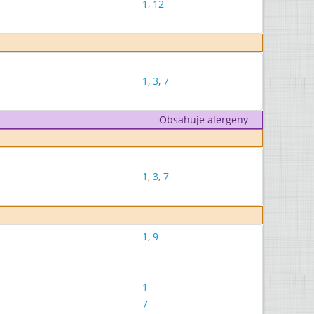
1
,
12
1
,
3
,
7
Obsahuje alergeny
1
,
3
,
7
1
,
9
1
7