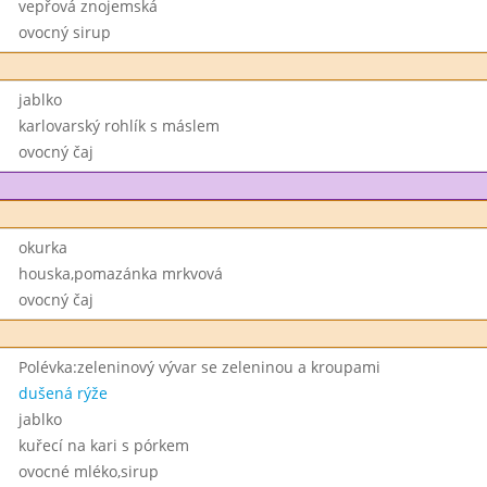
vepřová znojemská
ovocný sirup
jablko
karlovarský rohlík s máslem
ovocný čaj
okurka
houska,pomazánka mrkvová
ovocný čaj
Polévka:zeleninový vývar se zeleninou a kroupami
dušená rýže
jablko
kuřecí na kari s pórkem
ovocné mléko,sirup