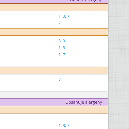
1
,
3
,
7
7
3
,
9
1
,
3
1
,
7
7
Obsahuje alergeny
1
,
3
,
7