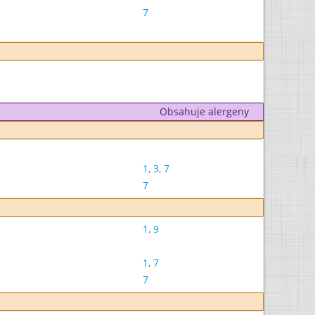
7
Obsahuje alergeny
1
,
3
,
7
7
1
,
9
1
,
7
7