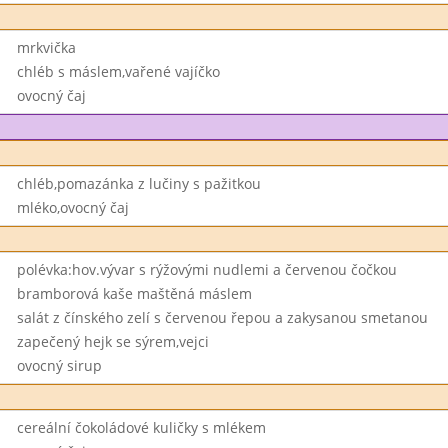
mrkvička
chléb s máslem,vařené vajíčko
ovocný čaj
chléb,pomazánka z lučiny s pažitkou
mléko,ovocný čaj
polévka:hov.vývar s rýžovými nudlemi a červenou čočkou
bramborová kaše maštěná máslem
salát z čínského zelí s červenou řepou a zakysanou smetanou
zapečený hejk se sýrem,vejci
ovocný sirup
cereální čokoládové kuličky s mlékem