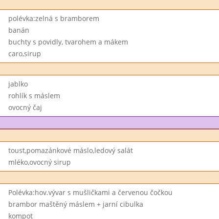
polévka:zelná s bramborem
banán
buchty s povidly, tvarohem a mákem
caro,sirup
jablko
rohlík s máslem
ovocný čaj
toust,pomazánkové máslo,ledový salát
mléko,ovocný sirup
Polévka:hov.vývar s mušličkami a červenou čočkou
brambor maštěný máslem + jarní cibulka
kompot