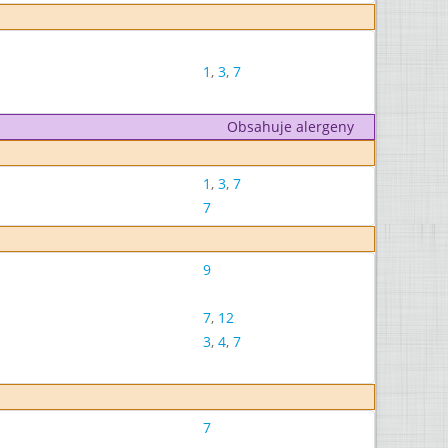
1
,
3
,
7
Obsahuje alergeny
1
,
3
,
7
7
9
7
,
12
3
,
4
,
7
7