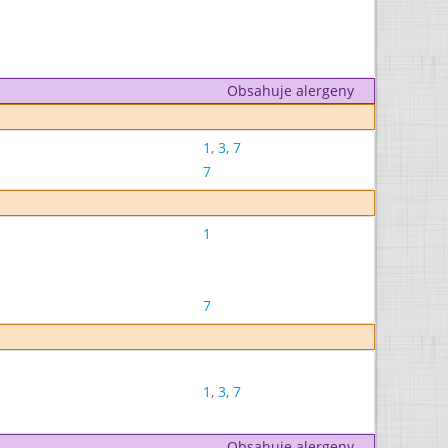
Obsahuje alergeny
1
,
3
,
7
7
1
7
1
,
3
,
7
Obsahuje alergeny