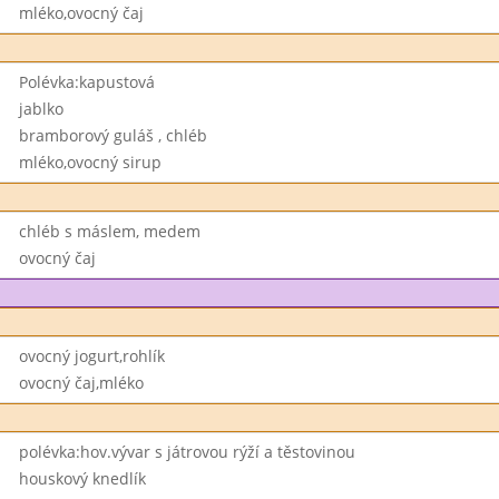
mléko,ovocný čaj
Polévka:kapustová
jablko
bramborový guláš , chléb
mléko,ovocný sirup
chléb s máslem, medem
ovocný čaj
ovocný jogurt,rohlík
ovocný čaj,mléko
polévka:hov.vývar s játrovou rýží a těstovinou
houskový knedlík