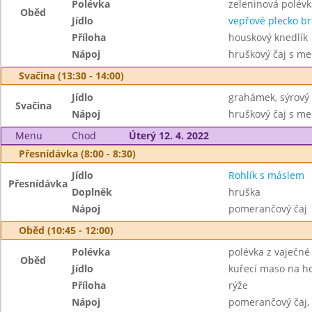
Polévka
zeleninová polév
Oběd
Jídlo
vepřové plecko br
Příloha
houskový knedlík
Nápoj
hruškový čaj s m
Svačina (13:30 - 14:00)
Jídlo
grahámek, sýrový
Svačina
Nápoj
hruškový čaj s m
Menu
Chod
Úterý 12. 4. 2022
Přesnídávka (8:00 - 8:30)
Jídlo
Rohlík s máslem
Přesnídávka
Doplněk
hruška
Nápoj
pomerančový čaj
Oběd (10:45 - 12:00)
Polévka
polévka z vaječné 
Oběd
Jídlo
kuřecí maso na h
Příloha
rýže
Nápoj
pomerančový čaj,