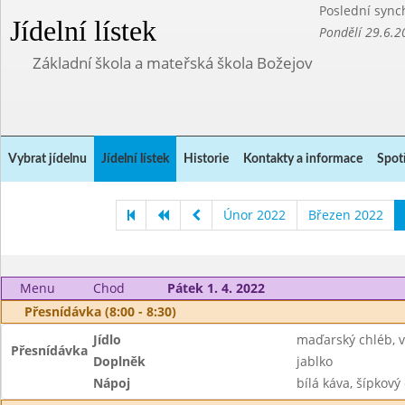
Poslední sync
Jídelní lístek
Pondělí 29.6.2
Základní škola a mateřská škola Božejov
Vybrat jídelnu
Jídelní lístek
Historie
Kontakty a informace
Spot
Únor 2022
Březen 2022
Menu
Chod
Pátek 1. 4. 2022
Přesnídávka (8:00 - 8:30)
Jídlo
maďarský chléb, 
Přesnídávka
Doplněk
jablko
Nápoj
bílá káva, šípkový 