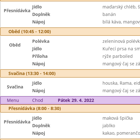
Jídlo
maďarský chléb, 
Přesnídávka
Doplněk
banán
Nápoj
bílá káva, mangov
Oběd (10:45 - 12:00)
Polévka
zeleninová polév
Oběd
Jídlo
Kuřecí prsa na s
Příloha
rýže parboiled
Nápoj
mangový čaj se z
Svačina (13:30 - 14:00)
Jídlo
houska, Rama, ei
Svačina
Nápoj
mangový čaj se z
Menu
Chod
Pátek 29. 4. 2022
Přesnídávka (8:00 - 8:30)
Jídlo
maková špička
Přesnídávka
Doplněk
jablko
Nápoj
kakao, pomerančo