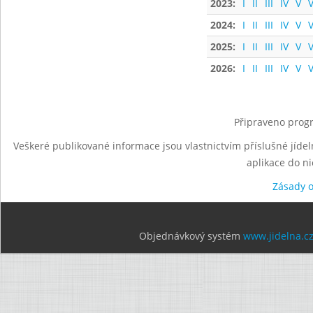
2023:
I
II
III
IV
V
V
2024:
I
II
III
IV
V
V
2025:
I
II
III
IV
V
V
2026:
I
II
III
IV
V
V
Připraveno progr
Veškeré publikované informace jsou vlastnictvím příslušné jídel
aplikace do n
Zásady 
Objednávkový systém
www.jidelna.c