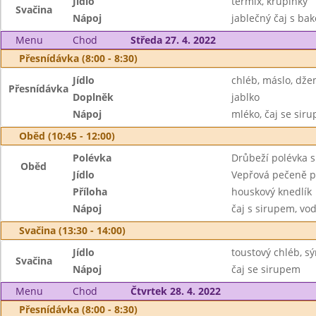
Jídlo
termix, křupinky
Svačina
Nápoj
jablečný čaj s ba
Menu
Chod
Středa 27. 4. 2022
Přesnídávka (8:00 - 8:30)
Jídlo
chléb, máslo, dž
Přesnídávka
Doplněk
jablko
Nápoj
mléko, čaj se sir
Oběd (10:45 - 12:00)
Polévka
Drůbeží polévka 
Oběd
Jídlo
Vepřová pečeně po
Příloha
houskový knedlík
Nápoj
čaj s sirupem, vo
Svačina (13:30 - 14:00)
Jídlo
toustový chléb, s
Svačina
Nápoj
čaj se sirupem
Menu
Chod
Čtvrtek 28. 4. 2022
Přesnídávka (8:00 - 8:30)