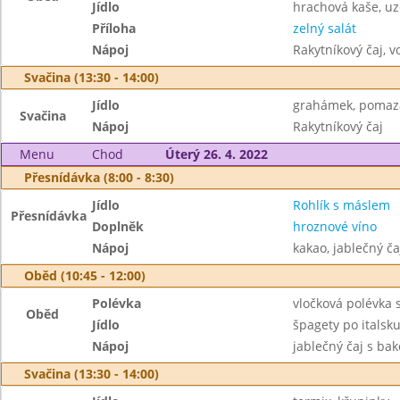
Jídlo
hrachová kaše, uz
Příloha
zelný salát
Nápoj
Rakytníkový čaj, v
Svačina (13:30 - 14:00)
Jídlo
grahámek, pomaz
Svačina
Nápoj
Rakytníkový čaj
Menu
Chod
Úterý 26. 4. 2022
Přesnídávka (8:00 - 8:30)
Jídlo
Rohlík s máslem
Přesnídávka
Doplněk
hroznové víno
Nápoj
kakao, jablečný č
Oběd (10:45 - 12:00)
Polévka
vločková polévka 
Oběd
Jídlo
špagety po itals
Nápoj
jablečný čaj s ba
Svačina (13:30 - 14:00)