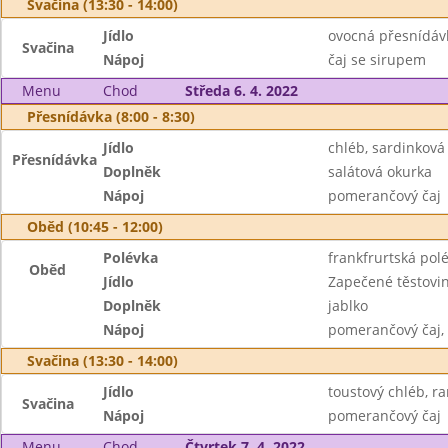
Svačina (13:30 - 14:00)
Jídlo
ovocná přesnídávk
Svačina
Nápoj
čaj se sirupem
Menu
Chod
Středa 6. 4. 2022
Přesnídávka (8:00 - 8:30)
Jídlo
chléb, sardinkov
Přesnídávka
Doplněk
salátová okurka
Nápoj
pomerančový čaj
Oběd (10:45 - 12:00)
Polévka
frankfrurtská po
Oběd
Jídlo
Zapečené těstovin
Doplněk
jablko
Nápoj
pomerančový čaj,
Svačina (13:30 - 14:00)
Jídlo
toustový chléb, ra
Svačina
Nápoj
pomerančový čaj
Menu
Chod
Čtvrtek 7. 4. 2022