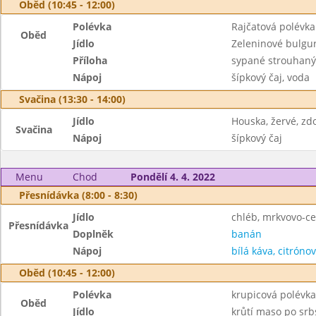
Oběd (10:45 - 12:00)
Polévka
Rajčatová polévk
Oběd
Jídlo
Zeleninové bulgu
Příloha
sypané strouhan
Nápoj
šípkový čaj, voda
Svačina (13:30 - 14:00)
Jídlo
Houska, žervé, z
Svačina
Nápoj
šípkový čaj
Menu
Chod
Pondělí 4. 4. 2022
Přesnídávka (8:00 - 8:30)
Jídlo
chléb, mrkvovo-c
Přesnídávka
Doplněk
banán
Nápoj
bílá káva, citrónov
Oběd (10:45 - 12:00)
Polévka
krupicová polévka
Oběd
Jídlo
krůtí maso po srb