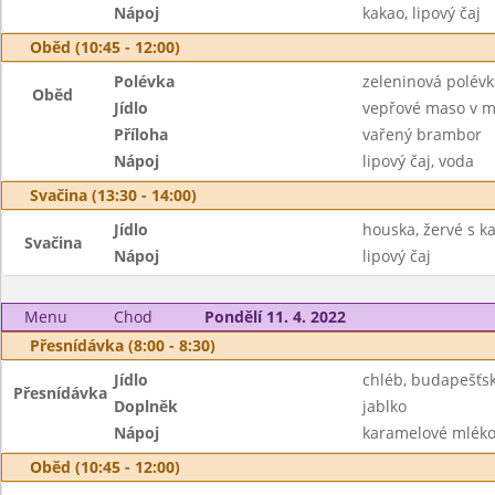
Nápoj
kakao, lipový čaj
Oběd (10:45 - 12:00)
Polévka
zeleninová polévka
Oběd
Jídlo
vepřové maso v m
Příloha
vařený brambor
Nápoj
lipový čaj, voda
Svačina (13:30 - 14:00)
Jídlo
houska, žervé s k
Svačina
Nápoj
lipový čaj
Menu
Chod
Pondělí 11. 4. 2022
Přesnídávka (8:00 - 8:30)
Jídlo
chléb, budapešťs
Přesnídávka
Doplněk
jablko
Nápoj
karamelové mléko
Oběd (10:45 - 12:00)