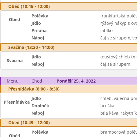
Oběd (10:45 - 12:00)
Polévka
frankfurtská pol
Oběd
Jídlo
rýžový nákyp s o
Příloha
jablko
Nápoj
čaj se sirupem, v
Svačina (13:30 - 14:00)
Jídlo
toustový chléb tm
Svačina
Nápoj
čaj se sirupem
Menu
Chod
Pondělí 25. 4. 2022
Přesnídávka (8:00 - 8:30)
Jídlo
chléb, vaječná p
Přesnídávka
Doplněk
hruška
Nápoj
bílá káva, rakytník
Oběd (10:45 - 12:00)
Polévka
bramborová polé
Oběd