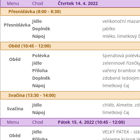
Menu
Chod
Čtvrtek 14. 4. 2022
Přesnídávka (8:00 - 8:30)
Jídlo
velikonoční maza
Přesnídávka
Doplněk
jablko
Nápoj
mléko, limetkový č
Oběd (10:45 - 12:00)
Polévka
špenátová polévk
Oběd
Jídlo
zeleninové řízečk
Příloha
vařený brambor 
Doplněk
zdobené ledovým
Nápoj
limetkový čaj
Svačina (13:30 - 14:00)
Jídlo
chléb, Almette, 
Svačina
Nápoj
limetkový čaj
Menu
Chod
Pátek 15. 4. 2022 (10:45 - 12:00)
Jídlo
VELKÝ PÁTEK - stá
Oběd
Příloha
přejeme krásné V