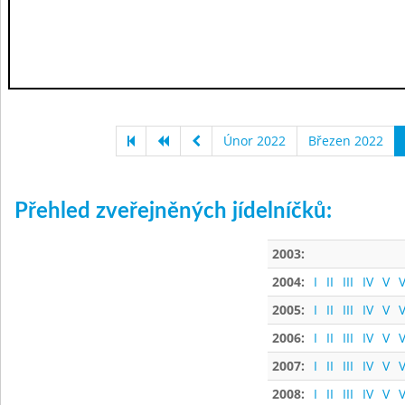
Únor 2022
Březen 2022
Přehled zveřejněných jídelníčků:
2003:
2004:
I
II
III
IV
V
V
2005:
I
II
III
IV
V
V
2006:
I
II
III
IV
V
V
2007:
I
II
III
IV
V
V
2008:
I
II
III
IV
V
V