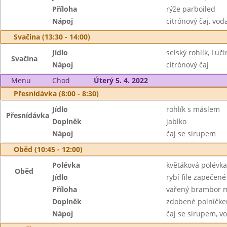
Příloha
rýže parboiled
Nápoj
citrónový čaj, vod
Svačina (13:30 - 14:00)
Jídlo
selský rohlík, Luči
Svačina
Nápoj
citrónový čaj
Menu
Chod
Úterý 5. 4. 2022
Přesnídávka (8:00 - 8:30)
Jídlo
rohlík s máslem
Přesnídávka
Doplněk
jablko
Nápoj
čaj se sirupem
Oběd (10:45 - 12:00)
Polévka
květáková polévka
Oběd
Jídlo
rybí file zapečen
Příloha
vařený brambor 
Doplněk
zdobené polníčk
Nápoj
čaj se sirupem, v