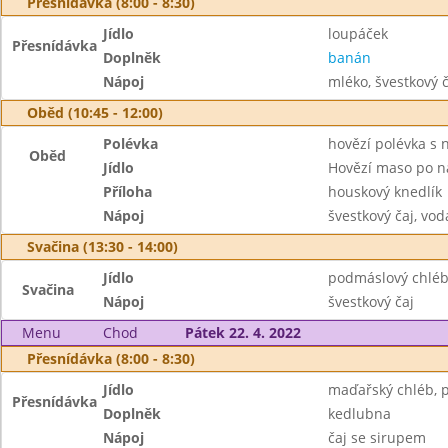
Přesnídávka (8:00 - 8:30)
Jídlo
loupáček
Přesnídávka
Doplněk
banán
Nápoj
mléko, švestkový č
Oběd (10:45 - 12:00)
Polévka
hovězí polévka s 
Oběd
Jídlo
Hovězí maso po 
Příloha
houskový knedlík
Nápoj
švestkový čaj, vod
Svačina (13:30 - 14:00)
Jídlo
podmáslový chléb
Svačina
Nápoj
švestkový čaj
Menu
Chod
Pátek 22. 4. 2022
Přesnídávka (8:00 - 8:30)
Jídlo
maďařský chléb, 
Přesnídávka
Doplněk
kedlubna
Nápoj
čaj se sirupem