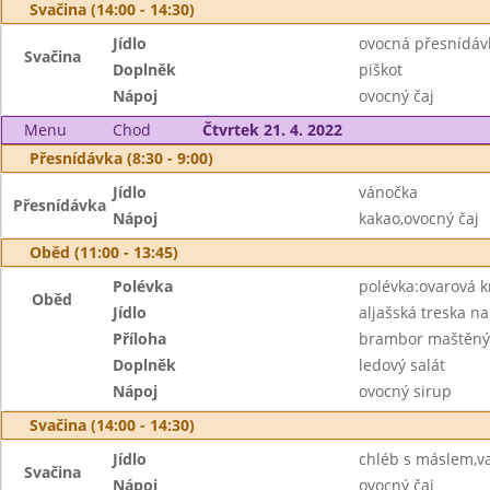
Svačina (14:00 - 14:30)
Jídlo
ovocná přesnídáv
Svačina
Doplněk
piškot
Nápoj
ovocný čaj
Menu
Chod
Čtvrtek 21. 4. 2022
Přesnídávka (8:30 - 9:00)
Jídlo
vánočka
Přesnídávka
Nápoj
kakao,ovocný čaj
Oběd (11:00 - 13:45)
Polévka
polévka:ovarová 
Oběd
Jídlo
aljašská treska n
Příloha
brambor maštěn
Doplněk
ledový salát
Nápoj
ovocný sirup
Svačina (14:00 - 14:30)
Jídlo
chléb s máslem,va
Svačina
Nápoj
ovocný čaj