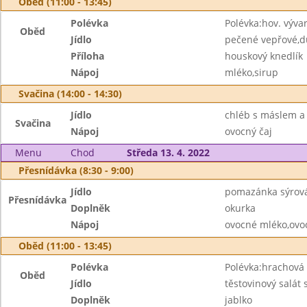
Oběd (11:00 - 13:45)
Polévka
Polévka:hov. výva
Oběd
Jídlo
pečené vepřové,d
Příloha
houskový knedlík
Nápoj
mléko,sirup
Svačina (14:00 - 14:30)
Jídlo
chléb s máslem 
Svačina
Nápoj
ovocný čaj
Menu
Chod
Středa 13. 4. 2022
Přesnídávka (8:30 - 9:00)
Jídlo
pomazánka sýrová
Přesnídávka
Doplněk
okurka
Nápoj
ovocné mléko,ovo
Oběd (11:00 - 13:45)
Polévka
Polévka:hrachová 
Oběd
Jídlo
těstovinový salát
Doplněk
jablko