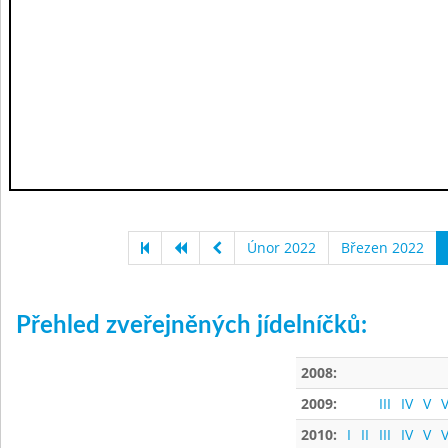
Únor 2022
Březen 2022
Přehled zveřejněných jídelníčků:
2008:
2009:
III
IV
V
V
2010:
I
II
III
IV
V
V