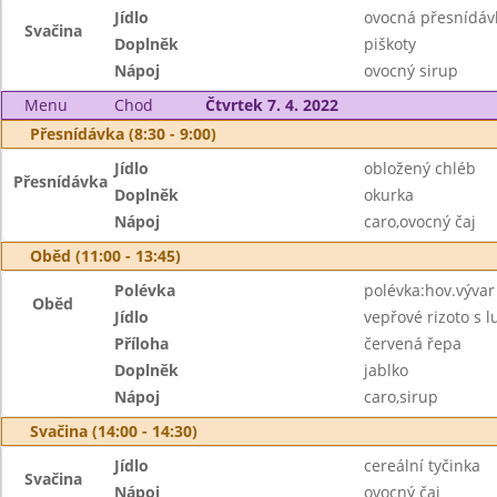
Jídlo
ovocná přesnídáv
Svačina
Doplněk
piškoty
Nápoj
ovocný sirup
Menu
Chod
Čtvrtek 7. 4. 2022
Přesnídávka (8:30 - 9:00)
Jídlo
obložený chléb
Přesnídávka
Doplněk
okurka
Nápoj
caro,ovocný čaj
Oběd (11:00 - 13:45)
Polévka
polévka:hov.vývar 
Oběd
Jídlo
vepřové rizoto s 
Příloha
červená řepa
Doplněk
jablko
Nápoj
caro,sirup
Svačina (14:00 - 14:30)
Jídlo
cereální tyčinka
Svačina
Nápoj
ovocný čaj