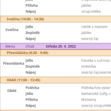
Příloha
jablko
Nápoj
sirup,mléko
Svačina (14:00 - 14:30)
Jídlo
rohlík s máslem
Svačina
Doplněk
jablko
Nápoj
ovocný čaj
Menu
Chod
Středa 20. 4. 2022
Přesnídávka (8:30 - 9:00)
Jídlo
houska s Lučinou
Přesnídávka
Doplněk
mrkvička
Nápoj
ovocný čaj,ovocn
Oběd (11:00 - 13:45)
Polévka
Polévka:hov.výva
Oběd
Jídlo
damánské čufty, 
Příloha
těstoviny
Nápoj
ovocný sirup,mlé