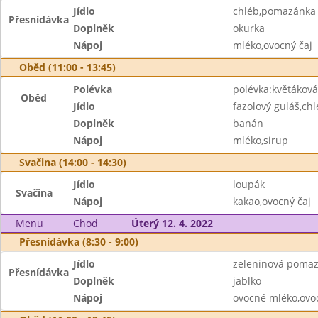
Jídlo
chléb,pomazánka 
Přesnídávka
Doplněk
okurka
Nápoj
mléko,ovocný čaj
Oběd (11:00 - 13:45)
Polévka
polévka:květáková 
Oběd
Jídlo
fazolový guláš,ch
Doplněk
banán
Nápoj
mléko,sirup
Svačina (14:00 - 14:30)
Jídlo
loupák
Svačina
Nápoj
kakao,ovocný čaj
Menu
Chod
Úterý 12. 4. 2022
Přesnídávka (8:30 - 9:00)
Jídlo
zeleninová pomaz
Přesnídávka
Doplněk
jablko
Nápoj
ovocné mléko,ovo