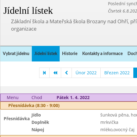
Poslední sync
Jídelní lístek
Čtvrtek 6.8.20
Základní škola a Mateřská škola Brozany nad Ohří, p
organizace
Vybrat jídelnu
Jídelní lístek
Historie
Kontakty a informace
Doch
Únor 2022
Březen 2022
Menu
Chod
Pátek 1. 4. 2022
Přesnídávka (8:30 - 9:00)
Jídlo
šunková pěna, ho
Přesnídávka
Doplněk
mrkvička
Nápoj
mléko,ovocný čaj