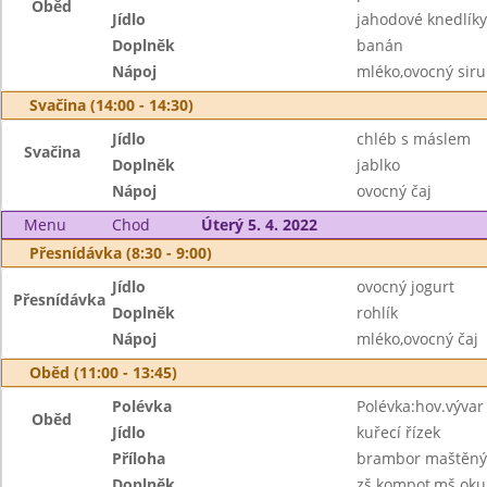
Oběd
Jídlo
jahodové knedlíky
Doplněk
banán
Nápoj
mléko,ovocný sir
Svačina (14:00 - 14:30)
Jídlo
chléb s máslem
Svačina
Doplněk
jablko
Nápoj
ovocný čaj
Menu
Chod
Úterý 5. 4. 2022
Přesnídávka (8:30 - 9:00)
Jídlo
ovocný jogurt
Přesnídávka
Doplněk
rohlík
Nápoj
mléko,ovocný čaj
Oběd (11:00 - 13:45)
Polévka
Polévka:hov.vývar 
Oběd
Jídlo
kuřecí řízek
Příloha
brambor maštěný 
Doplněk
zš kompot,mš oku