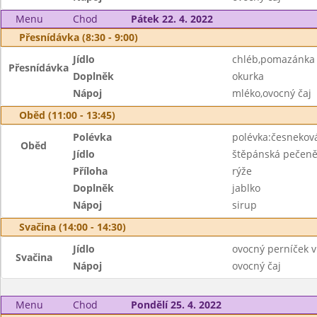
Menu
Chod
Pátek 22. 4. 2022
Přesnídávka (8:30 - 9:00)
Jídlo
chléb,pomazánka
Přesnídávka
Doplněk
okurka
Nápoj
mléko,ovocný čaj
Oběd (11:00 - 13:45)
Polévka
polévka:česnekov
Oběd
Jídlo
štěpánská pečen
Příloha
rýže
Doplněk
jablko
Nápoj
sirup
Svačina (14:00 - 14:30)
Jídlo
ovocný perníček v
Svačina
Nápoj
ovocný čaj
Menu
Chod
Pondělí 25. 4. 2022