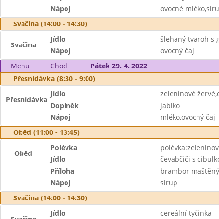
Nápoj
ovocné mléko,sir
Svačina (14:00 - 14:30)
Jídlo
šlehaný tvaroh s
Svačina
Nápoj
ovocný čaj
Menu
Chod
Pátek 29. 4. 2022
Přesnídávka (8:30 - 9:00)
Jídlo
zeleninové žervé,
Přesnídávka
Doplněk
jablko
Nápoj
mléko,ovocný čaj
Oběd (11:00 - 13:45)
Polévka
polévka:zeleninov
Oběd
Jídlo
čevabčiči s cibul
Příloha
brambor maštěn
Nápoj
sirup
Svačina (14:00 - 14:30)
Jídlo
cereální tyčinka
Svačina