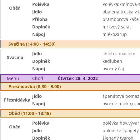
Polévka
Polévka:kmínová s
Oběd
Jídlo
obalená treska v t
Příloha
bramborová kaše
Doplněk
mrkvový salát
Nápoj
mléko,sirup
Svačina (14:00 - 14:30)
Jídlo
chléb s máslem
Svačina
Doplněk
kedluben
Nápoj
ovocný čaj
Menu
Chod
Čtvrtek 28. 4. 2022
Přesnídávka (8:30 - 9:00)
Jídlo
špenátová pomazá
Přesnídávka
Nápoj
ovocné mléko,ovo
Oběd (11:00 - 13:45)
Polévka
polévka:hov.vývar
Oběd
Jídlo
boloňské špagety
Doplněk
šlehaný tvaroh