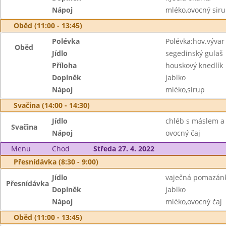
Nápoj
mléko,ovocný sir
Oběd (11:00 - 13:45)
Polévka
Polévka:hov.vývar
Oběd
Jídlo
segedinský gulaš
Příloha
houskový knedlík
Doplněk
jablko
Nápoj
mléko,sirup
Svačina (14:00 - 14:30)
Jídlo
chléb s máslem a
Svačina
Nápoj
ovocný čaj
Menu
Chod
Středa 27. 4. 2022
Přesnídávka (8:30 - 9:00)
Jídlo
vaječná pomazánk
Přesnídávka
Doplněk
jablko
Nápoj
mléko,ovocný čaj
Oběd (11:00 - 13:45)