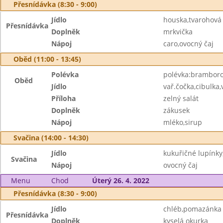
Přesnídávka (8:30 - 9:00)
Jídlo
houska,tvarohová 
Přesnídávka
Doplněk
mrkvička
Nápoj
caro,ovocný čaj
Oběd (11:00 - 13:45)
Polévka
polévka:brambor
Oběd
Jídlo
vař.čočka,cibulka,
Příloha
zelný salát
Doplněk
zákusek
Nápoj
mléko,sirup
Svačina (14:00 - 14:30)
Jídlo
kukuřičné lupínky
Svačina
Nápoj
ovocný čaj
Menu
Chod
Úterý 26. 4. 2022
Přesnídávka (8:30 - 9:00)
Jídlo
chléb,pomazánka 
Přesnídávka
Doplněk
kyselá okurka