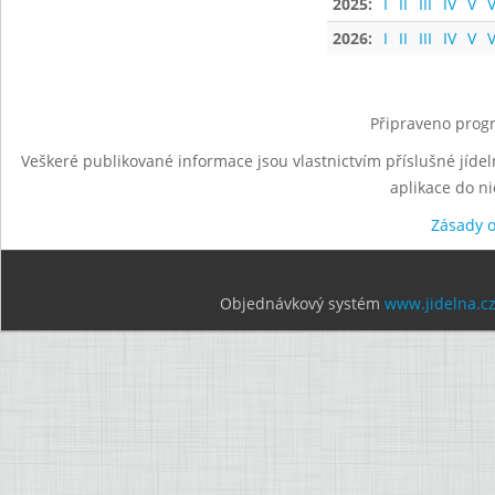
2025:
I
II
III
IV
V
V
2026:
I
II
III
IV
V
V
Připraveno progr
Veškeré publikované informace jsou vlastnictvím příslušné jídel
aplikace do n
Zásady 
Objednávkový systém
www.jidelna.c