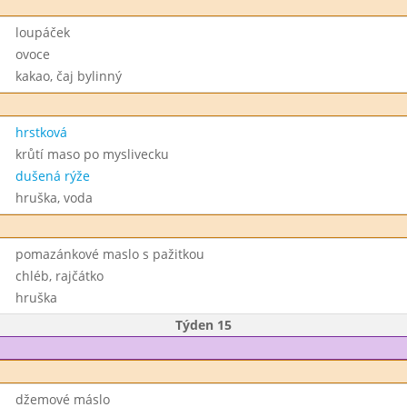
loupáček
ovoce
kakao, čaj bylinný
hrstková
krůtí maso po myslivecku
dušená rýže
hruška, voda
pomazánkové maslo s pažitkou
chléb, rajčátko
hruška
Týden 15
džemové máslo