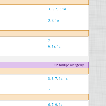
3
,
6
,
7
,
9
,
1a
3
,
7
,
1a
7
6
,
1a
,
1c
Obsahuje alergeny
3
,
6
,
7
,
1a
,
1c
7
6
,
7
,
9
,
1a