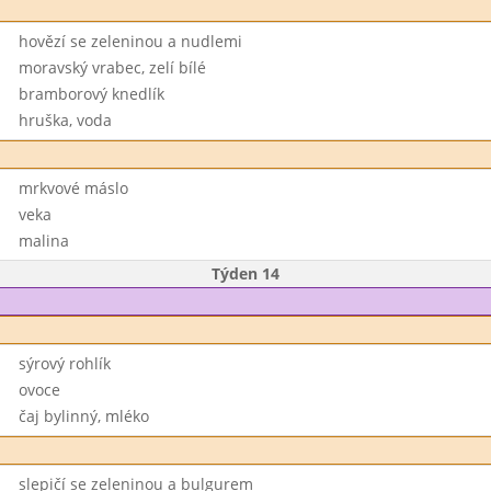
hovězí se zeleninou a nudlemi
moravský vrabec, zelí bílé
bramborový knedlík
hruška, voda
mrkvové máslo
veka
malina
Týden 14
sýrový rohlík
ovoce
čaj bylinný, mléko
slepičí se zeleninou a bulgurem