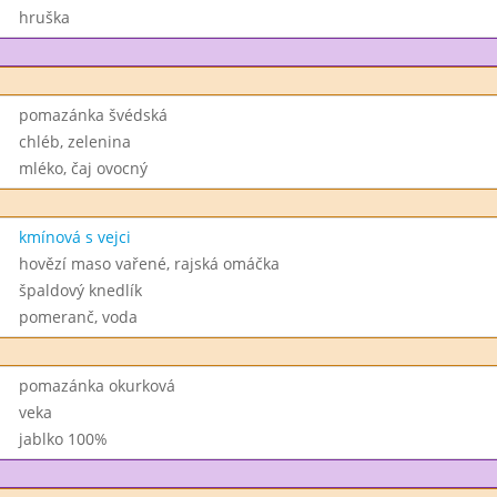
hruška
pomazánka švédská
chléb, zelenina
mléko, čaj ovocný
kmínová s vejci
hovězí maso vařené, rajská omáčka
špaldový knedlík
pomeranč, voda
pomazánka okurková
veka
jablko 100%