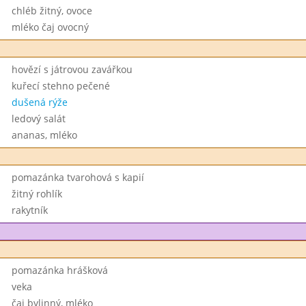
chléb žitný, ovoce
mléko čaj ovocný
hovězí s játrovou zavářkou
kuřecí stehno pečené
dušená rýže
ledový salát
ananas, mléko
pomazánka tvarohová s kapií
žitný rohlík
rakytník
pomazánka hrášková
veka
čaj bylinný, mléko