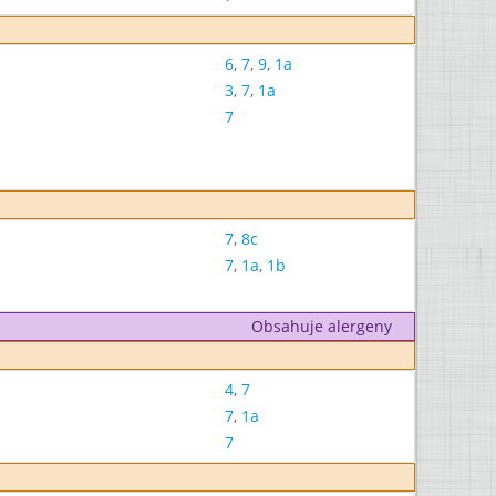
6
,
7
,
9
,
1a
3
,
7
,
1a
7
7
,
8c
7
,
1a
,
1b
Obsahuje alergeny
4
,
7
7
,
1a
7