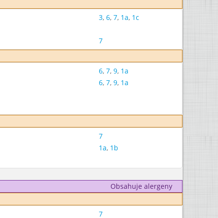
3
,
6
,
7
,
1a
,
1c
7
6
,
7
,
9
,
1a
6
,
7
,
9
,
1a
7
1a
,
1b
Obsahuje alergeny
7