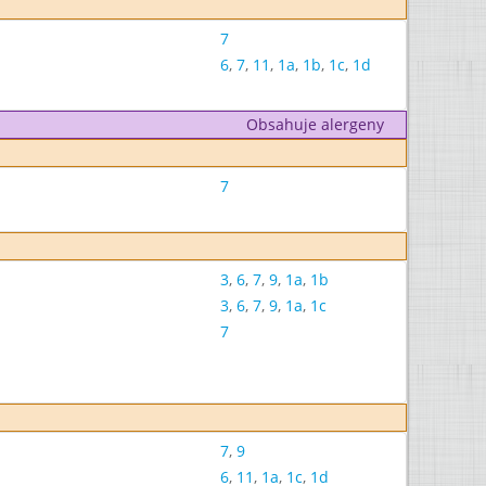
7
6
,
7
,
11
,
1a
,
1b
,
1c
,
1d
Obsahuje alergeny
7
3
,
6
,
7
,
9
,
1a
,
1b
3
,
6
,
7
,
9
,
1a
,
1c
7
7
,
9
6
,
11
,
1a
,
1c
,
1d