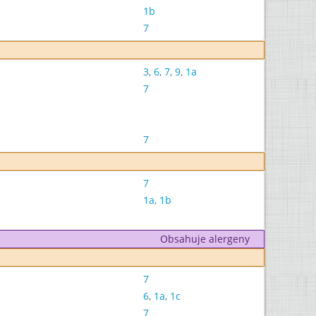
1b
7
3
,
6
,
7
,
9
,
1a
7
7
7
1a
,
1b
Obsahuje alergeny
7
6
,
1a
,
1c
7