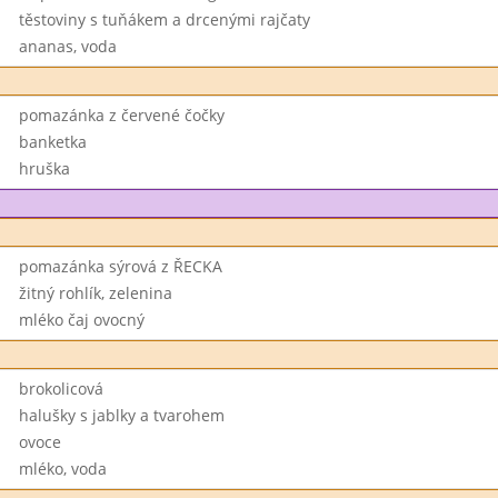
těstoviny s tuňákem a drcenými rajčaty
ananas, voda
pomazánka z červené čočky
banketka
hruška
pomazánka sýrová z ŘECKA
žitný rohlík, zelenina
mléko čaj ovocný
brokolicová
halušky s jablky a tvarohem
ovoce
mléko, voda