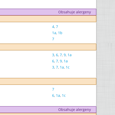
Obsahuje alergeny
4
,
7
1a
,
1b
7
3
,
6
,
7
,
9
,
1a
6
,
7
,
9
,
1a
3
,
7
,
1a
,
1c
7
6
,
1a
,
1c
Obsahuje alergeny