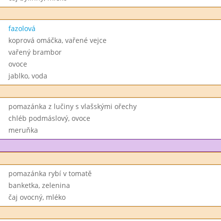
fazolová
koprová omáčka, vařené vejce
vařený brambor
ovoce
jablko, voda
pomazánka z lučiny s vlašskými ořechy
chléb podmáslový, ovoce
meruňka
pomazánka rybí v tomatě
banketka, zelenina
čaj ovocný, mléko