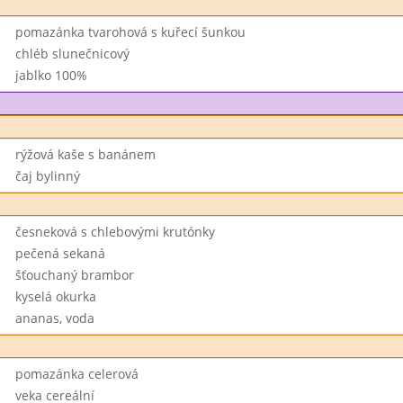
pomazánka tvarohová s kuřecí šunkou
chléb slunečnicový
jablko 100%
rýžová kaše s banánem
čaj bylinný
česneková s chlebovými krutónky
pečená sekaná
šťouchaný brambor
kyselá okurka
ananas, voda
pomazánka celerová
veka cereální