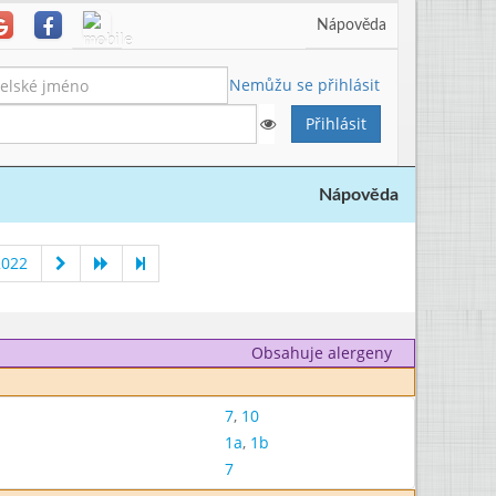
Nápověda
Nemůžu se přihlásit
Nápověda
2022
Obsahuje alergeny
7
,
10
1a
,
1b
7