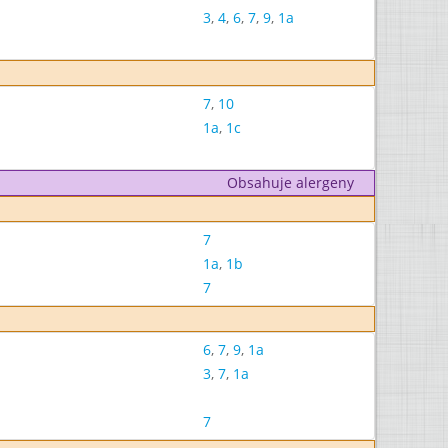
3
,
4
,
6
,
7
,
9
,
1a
7
,
10
1a
,
1c
Obsahuje alergeny
7
1a
,
1b
7
6
,
7
,
9
,
1a
3
,
7
,
1a
7