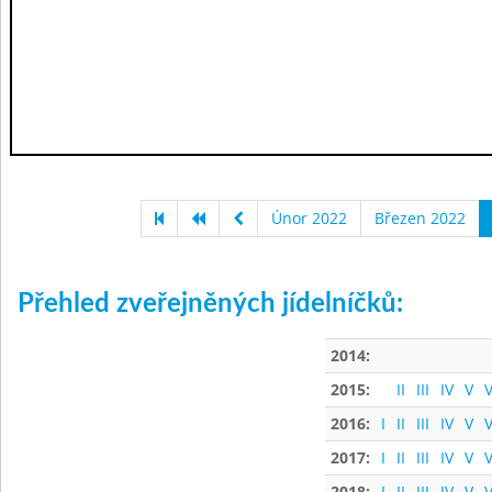
Únor 2022
Březen 2022
Přehled zveřejněných jídelníčků:
2014:
2015:
II
III
IV
V
V
2016:
I
II
III
IV
V
V
2017:
I
II
III
IV
V
V
2018:
I
II
III
IV
V
V