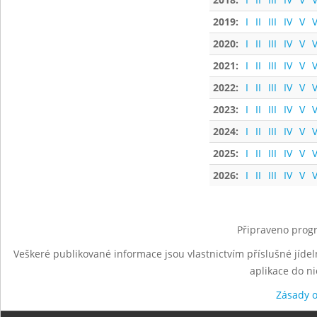
2019:
I
II
III
IV
V
V
2020:
I
II
III
IV
V
V
2021:
I
II
III
IV
V
V
2022:
I
II
III
IV
V
V
2023:
I
II
III
IV
V
V
2024:
I
II
III
IV
V
V
2025:
I
II
III
IV
V
V
2026:
I
II
III
IV
V
V
Připraveno progr
Veškeré publikované informace jsou vlastnictvím příslušné jídel
aplikace do n
Zásady 