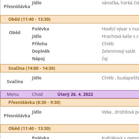
Jídlo
vánočka, horká čo
Přesnídávka
Oběd (11:40 - 13:30)
Polévka
Hovězí vývar s nu
Oběd
Jídlo
Hrachová kaše s c
Příloha
Chléb
Doplněk
Zeleninový salát
Nápoj
čaj
Svačina (14:00 - 14:30)
Jídlo
Chléb , budapešťs
Svačina
Menu
Chod
Úterý 26. 4. 2022
Přesnídávka (8:30 - 9:30)
Jídlo
Veka , droždová p
Přesnídávka
Oběd (11:40 - 13:30)
Polévka
Květáková s oves