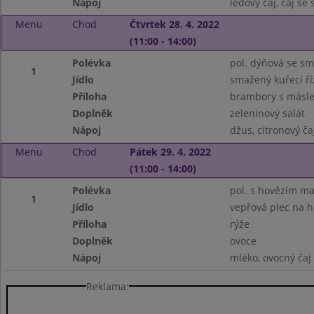
Nápoj
ledový čaj, čaj se
Menu
Chod
Čtvrtek 28. 4. 2022
(11:00 - 14:00)
Polévka
pol. dýňová se s
1
Jídlo
smažený kuřecí ří
Příloha
brambory s másle
Doplněk
zeleninový salát
Nápoj
džus, citronový ča
Menu
Chod
Pátek 29. 4. 2022
(11:00 - 14:00)
Polévka
pol. s hovězím m
1
Jídlo
vepřová plec na 
Příloha
rýže
Doplněk
ovoce
Nápoj
mléko, ovocný čaj
Reklama: