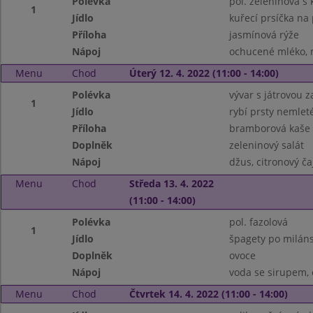
Polévka
pol. zeleninová s
1
Jídlo
kuřecí prsíčka na
Příloha
jasmínová rýže
Nápoj
ochucené mléko, m
Menu
Chod
Úterý 12. 4. 2022 (11:00 - 14:00)
Polévka
vývar s játrovou 
1
Jídlo
rybí prsty nemlet
Příloha
bramborová kaše
Doplněk
zeleninový salát
Nápoj
džus, citronový ča
Menu
Chod
Středa 13. 4. 2022
(11:00 - 14:00)
Polévka
pol. fazolová
1
Jídlo
špagety po milán
Doplněk
ovoce
Nápoj
voda se sirupem, 
Menu
Chod
Čtvrtek 14. 4. 2022 (11:00 - 14:00)