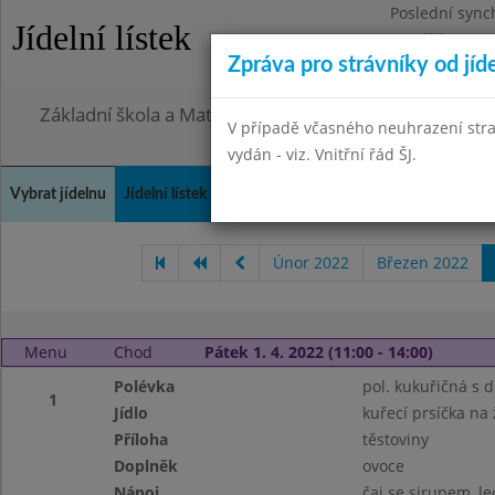
Poslední sync
Jídelní lístek
Pondělí 27.7.2
Zpráva pro strávníky od jíd
Omezení obje
Základní škola a Mateřská škola, Praha 4, Ohradní 49
V případě včasného neuhrazení str
vydán - viz. Vnitřní řád ŠJ.
Vybrat jídelnu
Jídelní lístek
Historie
Kontakty a informace
Doch
Únor 2022
Březen 2022
Menu
Chod
Pátek 1. 4. 2022 (11:00 - 14:00)
Polévka
pol. kukuřičná s 
1
Jídlo
kuřecí prsíčka n
Příloha
těstoviny
Doplněk
ovoce
Nápoj
čaj se sirupem, le