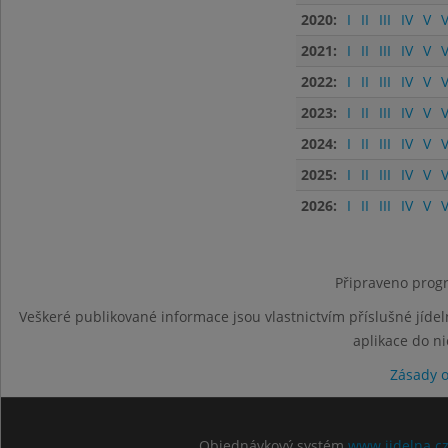
2020:
I
II
III
IV
V
V
2021:
I
II
III
IV
V
V
2022:
I
II
III
IV
V
V
2023:
I
II
III
IV
V
V
2024:
I
II
III
IV
V
V
2025:
I
II
III
IV
V
V
2026:
I
II
III
IV
V
V
Připraveno progr
Veškeré publikované informace jsou vlastnictvím příslušné jídel
aplikace do n
Zásady 
Objednávkový systém
www.jidelna.c