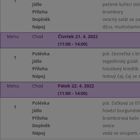
1
Jídlo
pečené kuřecí st
Příloha
brambory
Doplněk
ovocný salát se 
Nápoj
džus, multivitamí
Menu
Chod
Čtvrtek 21. 4. 2022
(11:00 - 14:00)
Polévka
pol. česnečka s
1
Jídlo
segedínský guláš
Příloha
houskový knedlík
Nápoj
ledový čaj, čaj se
Menu
Chod
Pátek 22. 4. 2022
(11:00 - 14:00)
Polévka
pol. čočková ze tř
1
Jídlo
hovězí burgunds
Příloha
bramborová kaše
Doplněk
ovoce
Nápoj
voda se sirupem, 