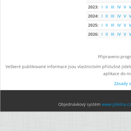
2023:
I
II
III
IV
V
V
2024:
I
II
III
IV
V
V
2025:
I
II
III
IV
V
V
2026:
I
II
III
IV
V
V
Připraveno progr
Veškeré publikované informace jsou vlastnictvím příslušné jídel
aplikace do n
Zásady 
Objednávkový systém
www.jidelna.c