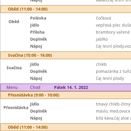
Oběd (11:00 - 14:00)
Polévka
čočková
Oběd
Jídlo
vepřová plec duše
Příloha
brambory vařené
Doplněk
jablko
Nápoj
čaj lesní plody,vo
Svačina (15:00 - 16:00)
Jídlo
chléb
Svačina
Doplněk
pomazánka z tuňá
Nápoj
čaj lesní plody
Menu
Chod
Pátek 14. 1. 2022
Přesnídávka (9:00 - 10:00)
Jídlo
tmavý chléb-žitný
Přesnídávka
Doplněk
máslo, med,ovoce
Nápoj
bílá káva,čaj aloe
Oběd (11:00 - 14:00)