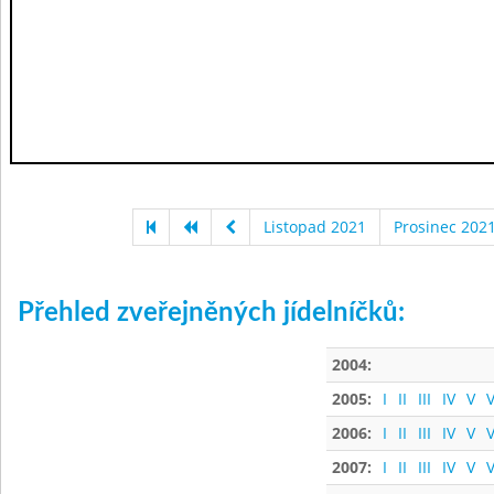
Listopad 2021
Prosinec 202
Přehled zveřejněných jídelníčků:
2004:
2005:
I
II
III
IV
V
V
2006:
I
II
III
IV
V
V
2007:
I
II
III
IV
V
V