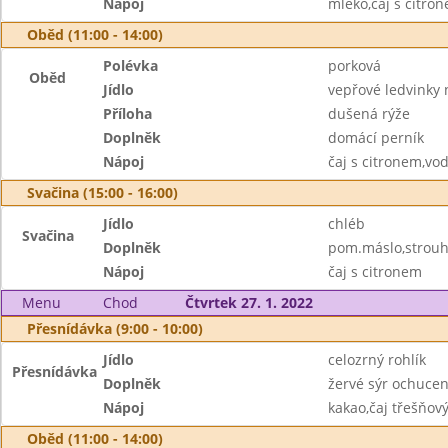
Nápoj
mléko,čaj s citro
Oběd (11:00 - 14:00)
Polévka
porková
Oběd
Jídlo
vepřové ledvinky 
Příloha
dušená rýže
Doplněk
domácí perník
Nápoj
čaj s citronem,vo
Svačina (15:00 - 16:00)
Jídlo
chléb
Svačina
Doplněk
pom.máslo,strouh
Nápoj
čaj s citronem
Menu
Chod
Čtvrtek 27. 1. 2022
Přesnídávka (9:00 - 10:00)
Jídlo
celozrný rohlík
Přesnídávka
Doplněk
žervé sýr ochucen
Nápoj
kakao,čaj třešňov
Oběd (11:00 - 14:00)