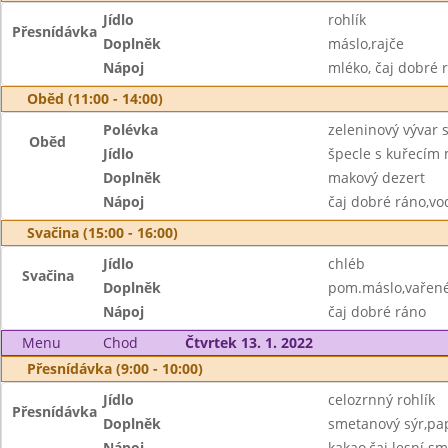
Jídlo
rohlík
Přesnídávka
Doplněk
máslo,rajče
Nápoj
mléko, čaj dobré 
Oběd (11:00 - 14:00)
Polévka
zeleninový vývar
Oběd
Jídlo
špecle s kuřecím
Doplněk
makový dezert
Nápoj
čaj dobré ráno,vo
Svačina (15:00 - 16:00)
Jídlo
chléb
Svačina
Doplněk
pom.máslo,vařené
Nápoj
čaj dobré ráno
Menu
Chod
Čtvrtek 13. 1. 2022
Přesnídávka (9:00 - 10:00)
Jídlo
celozrnný rohlík
Přesnídávka
Doplněk
smetanový sýr,pa
Nápoj
kakao,čaj lesní s