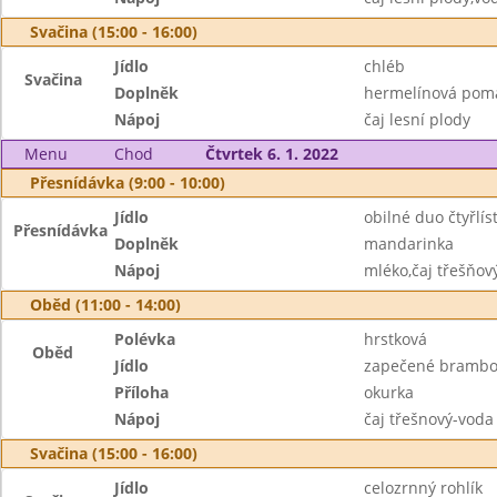
Svačina (15:00 - 16:00)
Jídlo
chléb
Svačina
Doplněk
hermelínová poma
Nápoj
čaj lesní plody
Menu
Chod
Čtvrtek 6. 1. 2022
Přesnídávka (9:00 - 10:00)
Jídlo
obilné duo čtyřlís
Přesnídávka
Doplněk
mandarinka
Nápoj
mléko,čaj třešňov
Oběd (11:00 - 14:00)
Polévka
hrstková
Oběd
Jídlo
zapečené brambo
Příloha
okurka
Nápoj
čaj třešnový-voda
Svačina (15:00 - 16:00)
Jídlo
celozrnný rohlík