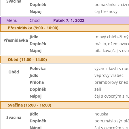
Svačina
Doplněk
pomazánka z cizr
Nápoj
čaj třešnový
Menu
Chod
Pátek 7. 1. 2022
Přesnídávka (9:00 - 10:00)
Jídlo
tmavý chléb-žitný
Přesnídávka
Doplněk
máslo, džem,ovoc
Nápoj
bíla káva,čaj s o
Oběd (11:00 - 14:00)
Polévka
vývar z kostí s nu
Oběd
Jídlo
vepřový vrabec
Příloha
bramborový knedl
Doplněk
zelí
Nápoj
čaj s ovocným si
Svačina (15:00 - 16:00)
Jídlo
houska
Svačina
Doplněk
pom.máslo,sýr plá
Nápoj
čaj s ovocným si