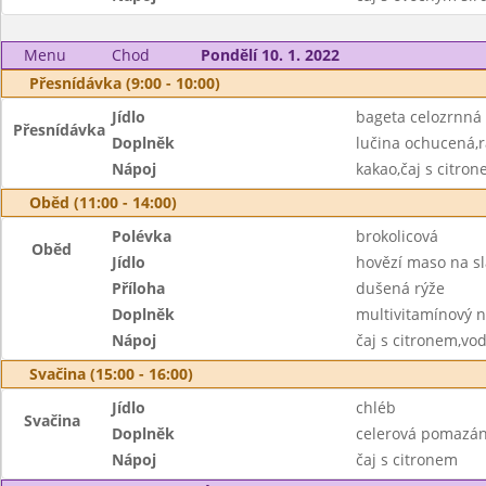
Menu
Chod
Pondělí 10. 1. 2022
Přesnídávka (9:00 - 10:00)
Jídlo
bageta celozrnná
Přesnídávka
Doplněk
lučina ochucená,r
Nápoj
kakao,čaj s citro
Oběd (11:00 - 14:00)
Polévka
brokolicová
Oběd
Jídlo
hovězí maso na s
Příloha
dušená rýže
Doplněk
multivitamínový 
Nápoj
čaj s citronem,vo
Svačina (15:00 - 16:00)
Jídlo
chléb
Svačina
Doplněk
celerová pomazán
Nápoj
čaj s citronem