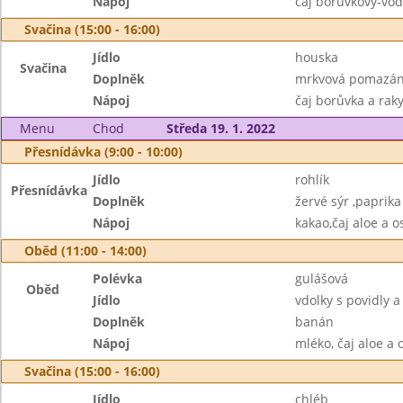
Nápoj
čaj borůvkový-vod
Svačina (15:00 - 16:00)
Jídlo
houska
Svačina
Doplněk
mrkvová pomazánk
Nápoj
čaj borůvka a raky
Menu
Chod
Středa 19. 1. 2022
Přesnídávka (9:00 - 10:00)
Jídlo
rohlík
Přesnídávka
Doplněk
žervé sýr ,paprika
Nápoj
kakao,čaj aloe a o
Oběd (11:00 - 14:00)
Polévka
gulášová
Oběd
Jídlo
vdolky s povidly
Doplněk
banán
Nápoj
mléko, čaj aloe a 
Svačina (15:00 - 16:00)
Jídlo
chléb