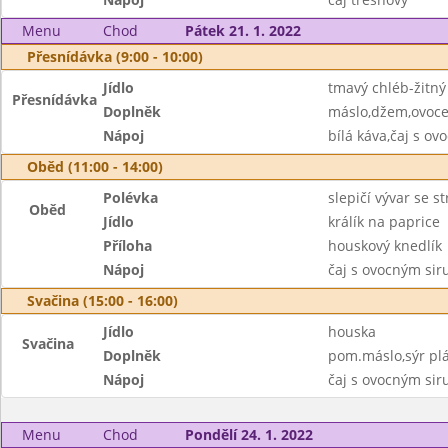
Menu
Chod
Pátek 21. 1. 2022
Přesnídávka (9:00 - 10:00)
Jídlo
tmavý chléb-žitný
Přesnídávka
Doplněk
máslo,džem,ovoc
Nápoj
bílá káva,čaj s o
Oběd (11:00 - 14:00)
Polévka
slepičí vývar se 
Oběd
Jídlo
králík na paprice
Příloha
houskový knedlík
Nápoj
čaj s ovocným si
Svačina (15:00 - 16:00)
Jídlo
houska
Svačina
Doplněk
pom.máslo,sýr plá
Nápoj
čaj s ovocným si
Menu
Chod
Pondělí 24. 1. 2022