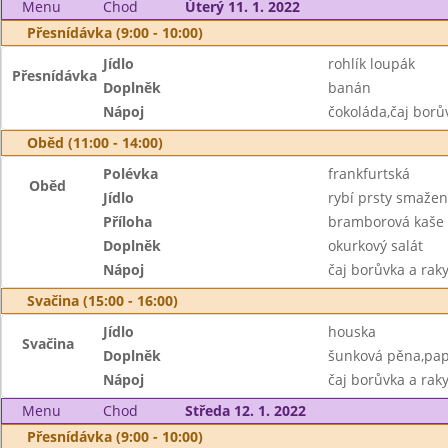
Menu
Chod
Úterý 11. 1. 2022
Přesnídávka (9:00 - 10:00)
Jídlo
rohlík loupák
Přesnídávka
Doplněk
banán
Nápoj
čokoláda,čaj borů
Oběd (11:00 - 14:00)
Polévka
frankfurtská
Oběd
Jídlo
rybí prsty smaže
Příloha
bramborová kaše
Doplněk
okurkový salát
Nápoj
čaj borůvka a rak
Svačina (15:00 - 16:00)
Jídlo
houska
Svačina
Doplněk
šunková pěna,pap
Nápoj
čaj borůvka a raky
Menu
Chod
Středa 12. 1. 2022
Přesnídávka (9:00 - 10:00)