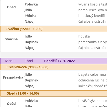
Polévka
vývar z kostí s tě
Oběd
Jídlo
hamburská kýta 
Příloha
houskový knedlík
Nápoj
čaj aloe a ostruž
Svačina (15:00 - 16:00)
Jídlo
houska
Svačina
Doplněk
pomazánka z nivy
Nápoj
čaj aloe a ostruži
Menu
Chod
Pondělí 17. 1. 2022
Přesnídávka (9:00 - 10:00)
Jídlo
bageta celozrnná
Přesnídávka
Doplněk
ochucená lučina 
Nápoj
kakao,čaj dobré r
Oběd (11:00 - 14:00)
Polévka
hovězí vývar s nu
Oběd
Jídlo
hovězí maso vaře