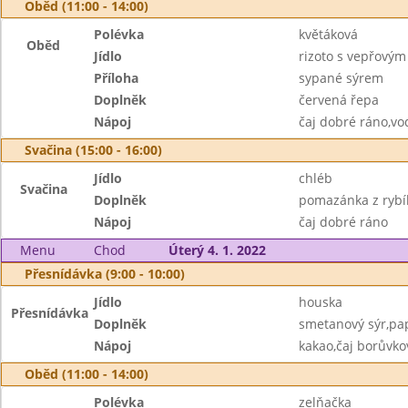
Oběd (11:00 - 14:00)
Polévka
květáková
Oběd
Jídlo
rizoto s vepřový
Příloha
sypané sýrem
Doplněk
červená řepa
Nápoj
čaj dobré ráno,vo
Svačina (15:00 - 16:00)
Jídlo
chléb
Svačina
Doplněk
pomazánka z rybíh
Nápoj
čaj dobré ráno
Menu
Chod
Úterý 4. 1. 2022
Přesnídávka (9:00 - 10:00)
Jídlo
houska
Přesnídávka
Doplněk
smetanový sýr,pa
Nápoj
kakao,čaj borůvko
Oběd (11:00 - 14:00)
Polévka
zelňačka