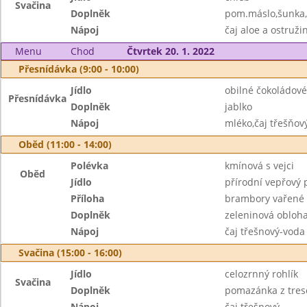
Svačina
Doplněk
pom.máslo,šunka,
Nápoj
čaj aloe a ostruži
Menu
Chod
Čtvrtek 20. 1. 2022
Přesnídávka (9:00 - 10:00)
Jídlo
obilné čokoládové
Přesnídávka
Doplněk
jablko
Nápoj
mléko,čaj třešňov
Oběd (11:00 - 14:00)
Polévka
kmínová s vejci
Oběd
Jídlo
přírodní vepřový 
Příloha
brambory vařené
Doplněk
zeleninová obloh
Nápoj
čaj třešnový-voda
Svačina (15:00 - 16:00)
Jídlo
celozrnný rohlík
Svačina
Doplněk
pomazánka z tresč
Nápoj
čaj třešnový