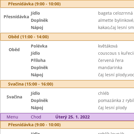
Přesnídávka (9:00 - 10:00)
Jídlo
bageta celozrnná
Přesnídávka
Doplněk
almette bylinkové
Nápoj
kakao,čaj lesní s
Oběd (11:00 - 14:00)
Polévka
květáková
Oběd
Jídlo
couscous s kuřec
Příloha
červená řera
Doplněk
mandarinka
Nápoj
čaj lesní plody,vo
Svačina (15:00 - 16:00)
Jídlo
chléb
Svačina
Doplněk
pomazánka z rybíh
Nápoj
čaj lesní plody
Menu
Chod
Úterý 25. 1. 2022
Přesnídávka (9:00 - 10:00)
Jídlo
rohlík loupák