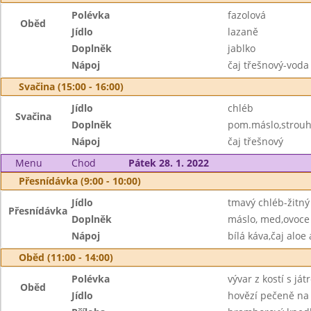
Polévka
fazolová
Oběd
Jídlo
lazaně
Doplněk
jablko
Nápoj
čaj třešnový-voda
Svačina (15:00 - 16:00)
Jídlo
chléb
Svačina
Doplněk
pom.máslo,strouh
Nápoj
čaj třešnový
Menu
Chod
Pátek 28. 1. 2022
Přesnídávka (9:00 - 10:00)
Jídlo
tmavý chléb-žitný
Přesnídávka
Doplněk
máslo, med,ovoce
Nápoj
bílá káva,čaj aloe
Oběd (11:00 - 14:00)
Polévka
vývar z kostí s já
Oběd
Jídlo
hovězí pečeně na