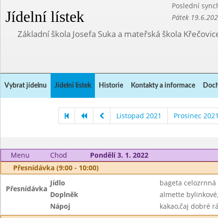
Poslední sync
Jídelní lístek
Pátek 19.6.20
Základní škola Josefa Suka a mateřská škola Křečovic
Vybrat jídelnu
Jídelní lístek
Historie
Kontakty a informace
Doch
Listopad 2021
Prosinec 202
Menu
Chod
Pondělí 3. 1. 2022
Přesnídávka (9:00 - 10:00)
Jídlo
bageta celozrnná
Přesnídávka
Doplněk
almette bylinkové
Nápoj
kakao,čaj dobré r