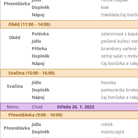
Přesnídávka
Doplněk
kiwi
Nápoj
čokoláda,čaj borů
Oběd (11:00 - 14:00)
Polévka
zeleninová s kap
Oběd
Jídlo
pečené kuřecí st
Příloha
brambory vařené
Doplněk
zelný salát s mrkv
Nápoj
čaj borůvka a raky
Svačina (15:00 - 16:00)
Jídlo
houska
Svačina
Doplněk
pomazánka brokoli
Nápoj
čaj borůvka a raky
Menu
Chod
Středa 26. 1. 2022
Přesnídávka (9:00 - 10:00)
Jídlo
rohlík
Přesnídávka
Doplněk
máslo,rajče