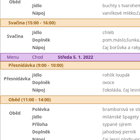
Oběd
Jídlo
buchty s tvarohe
Nápoj
vanilkové mléko,č
Svačina (15:00 - 16:00)
Jídlo
chléb
Svačina
Doplněk
pom.máslo,šunka,
Nápoj
čaj borůvka a raky
Menu
Chod
Středa 5. 1. 2022
Přesnídávka (9:00 - 10:00)
Jídlo
rohlík loupák
Přesnídávka
Doplněk
ovoce
Nápoj
čokoláda, čaj lesn
Oběd (11:00 - 14:00)
Polévka
bramborová se s
Oběd
Jídlo
milánské špagety
Příloha
sypané sýrem
Doplněk
jahodový perník
Nápoj
čaj lesní plody,vo