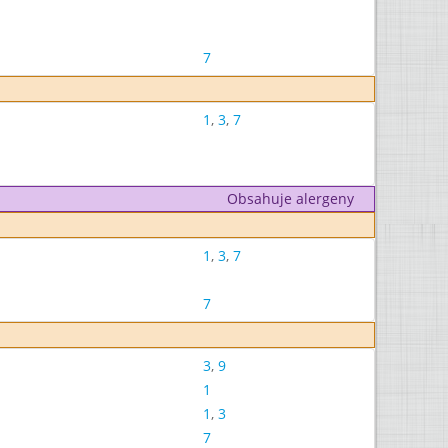
7
1
,
3
,
7
Obsahuje alergeny
1
,
3
,
7
7
3
,
9
1
1
,
3
7