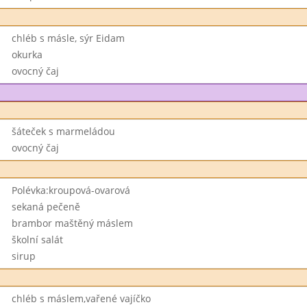
chléb s másle, sýr Eidam
okurka
ovocný čaj
šáteček s marmeládou
ovocný čaj
Polévka:kroupová-ovarová
sekaná pečeně
brambor maštěný máslem
školní salát
sirup
chléb s máslem,vařené vajíčko