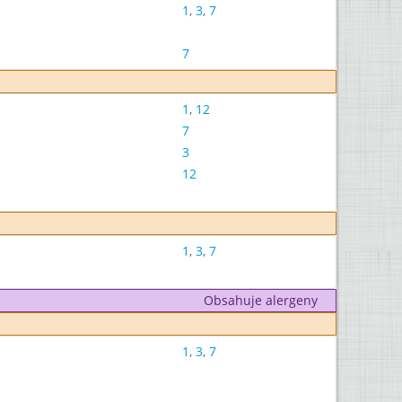
1
,
3
,
7
7
1
,
12
7
3
12
1
,
3
,
7
Obsahuje alergeny
1
,
3
,
7