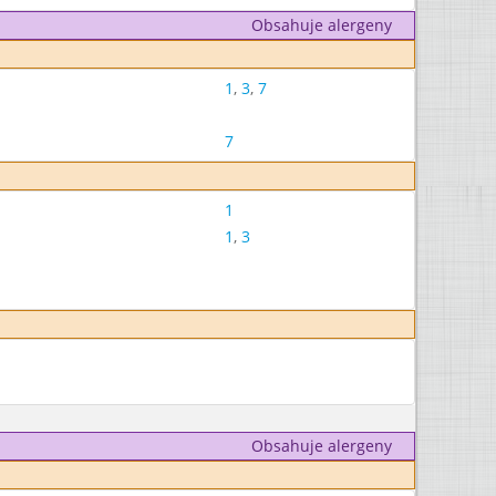
Obsahuje alergeny
1
,
3
,
7
7
1
1
,
3
Obsahuje alergeny