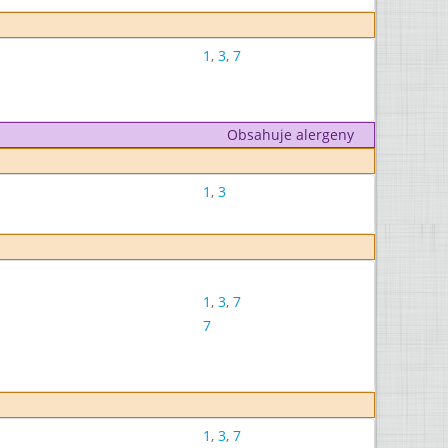
1
,
3
,
7
Obsahuje alergeny
1
,
3
1
,
3
,
7
7
1
,
3
,
7