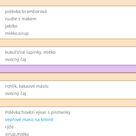
polévka:bramborová
nudle s mákem
jablko
mléko,sirup
kukuřičné lupínky, mléko
ovocný čaj
rohlík, kakaové máslo
ovocný čaj
Polévka:hovězí vývar s písmenky
vepřové maso na kmíně
rýže
sirup,mléko