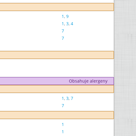
1
,
9
1
,
3
,
4
7
7
Obsahuje alergeny
1
,
3
,
7
7
1
1