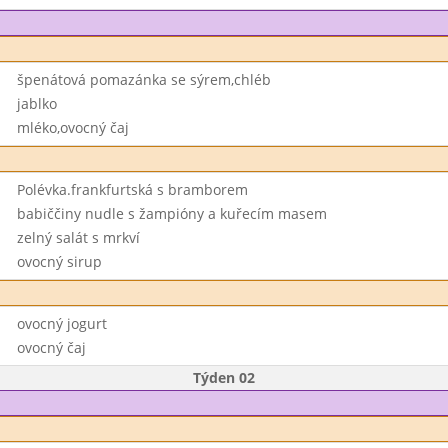
špenátová pomazánka se sýrem,chléb
jablko
mléko,ovocný čaj
Polévka.frankfurtská s bramborem
babiččiny nudle s žampióny a kuřecím masem
zelný salát s mrkví
ovocný sirup
ovocný jogurt
ovocný čaj
Týden 02