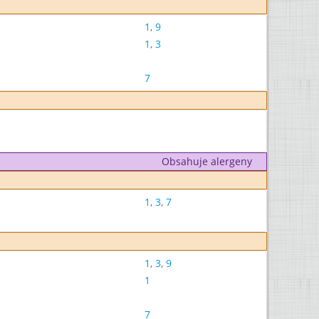
1
,
9
1
,
3
7
Obsahuje alergeny
1
,
3
,
7
1
,
3
,
9
1
7