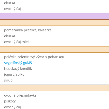
okurka
ovocný čaj
pomazánka pražská, kaiserka
okurka
ovocný čaj,mléko
polévka:zeleninový vývar s pohankou
segedínský guláš
houskový knedlík
jogurt,jablko
sirup
ovocná přesnídávka
piškoty
ovocný čaj