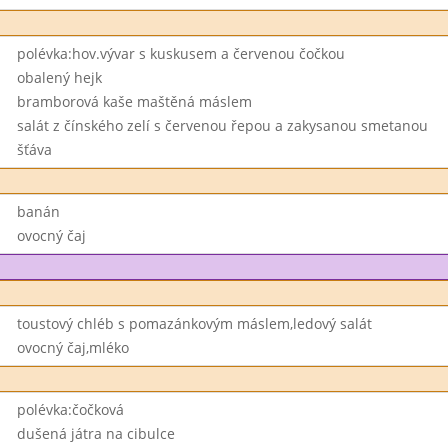
polévka:hov.vývar s kuskusem a červenou čočkou
obalený hejk
bramborová kaše maštěná máslem
salát z čínského zelí s červenou řepou a zakysanou smetanou
šťáva
banán
ovocný čaj
toustový chléb s pomazánkovým máslem,ledový salát
ovocný čaj,mléko
polévka:čočková
dušená játra na cibulce