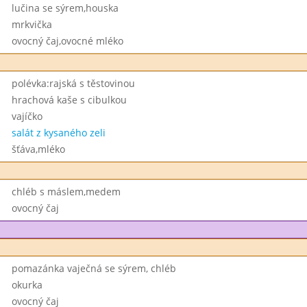
lučina se sýrem,houska
mrkvička
ovocný čaj,ovocné mléko
polévka:rajská s těstovinou
hrachová kaše s cibulkou
vajíčko
salát z kysaného zeli
šťáva,mléko
chléb s máslem,medem
ovocný čaj
pomazánka vaječná se sýrem, chléb
okurka
ovocný čaj