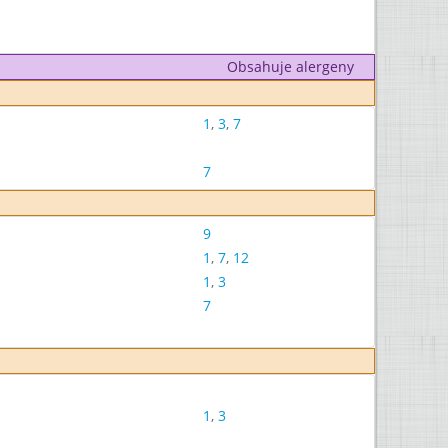
Obsahuje alergeny
1
,
3
,
7
7
9
1
,
7
,
12
1
,
3
7
1
,
3