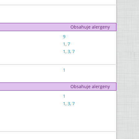
Obsahuje alergeny
9
1
,
7
1
,
3
,
7
1
Obsahuje alergeny
1
1
,
3
,
7