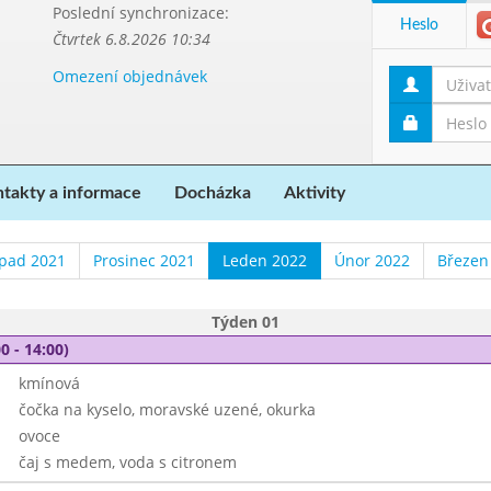
Poslední synchronizace:
Heslo
Čtvrtek 6.8.2026 10:34
Omezení objednávek
takty a informace
Docházka
Aktivity
opad 2021
Prosinec 2021
Leden 2022
Únor 2022
Březen
Týden 01
0 - 14:00)
kmínová
čočka na kyselo, moravské uzené, okurka
ovoce
čaj s medem, voda s citronem