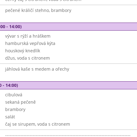
pečené králičí stehno, brambory
00 - 14:00)
vývar s rýží a hráškem
hamburská vepřová kýta
houskový knedlík
džus, voda s citronem
jáhlová kaše s medem a ořechy
0 - 14:00)
cibulová
sekaná pečeně
brambory
salát
čaj se sirupem, voda s citronem
----------------------------------------------------------------------------------