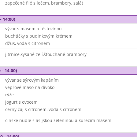
zapečené filé s lečem, brambory, salát
- 14:00)
vývar s masem a těstovinou
buchtičky s pudinkovým krémem
džus, voda s citronem
jitrnice,kysané zelí,šťouchané brambory
 - 14:00)
vývar se sýrovým kapáním
vepřové maso na divoko
rýže
jogurt s ovocem
černý čaj s citronem, voda s citronem
čínské nudle s asijskou zeleninou a kuřecím masem
0 - 14:00)