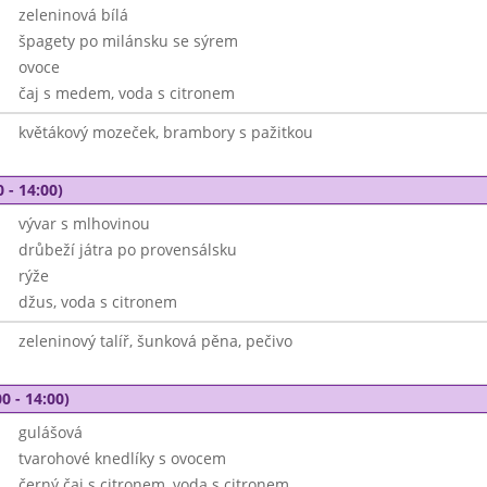
zeleninová bílá
špagety po milánsku se sýrem
ovoce
čaj s medem, voda s citronem
květákový mozeček, brambory s pažitkou
 - 14:00)
vývar s mlhovinou
drůbeží játra po provensálsku
rýže
džus, voda s citronem
zeleninový talíř, šunková pěna, pečivo
0 - 14:00)
gulášová
tvarohové knedlíky s ovocem
černý čaj s citronem, voda s citronem