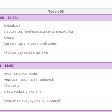
Týden 03
00 - 14:00)
květáková
rizoto z vepřového masa se sýrem,okurka
ovoce
čaj se sirupem, voda s citronem
těstovinový salát s tunákem
 - 14:00)
vývar se strouháním
vepřové maso na žampionech
těstoviny
džus, voda s citronem
ovocný salát s jogurtem, loupáček