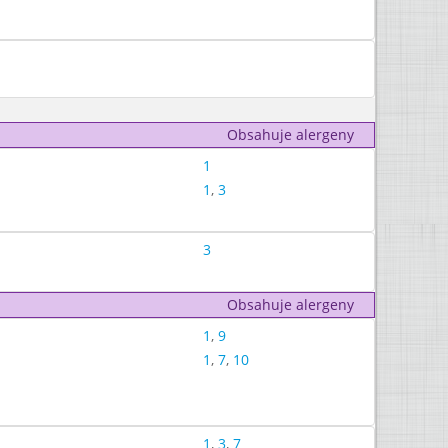
Obsahuje alergeny
1
1
,
3
3
Obsahuje alergeny
1
,
9
1
,
7
,
10
1
,
3
,
7