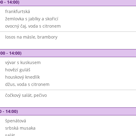
0 - 14:00)
frankfurtská
žemlovka s jablky a skořicí
ovocný čaj, voda s citronem
losos na másle, brambory
00 - 14:00)
vývar s kuskusem
hovězí guláš
houskový knedlík
džus, voda s citronem
čočkový salát, pečivo
0 - 14:00)
špenátová
srbská musaka
salát