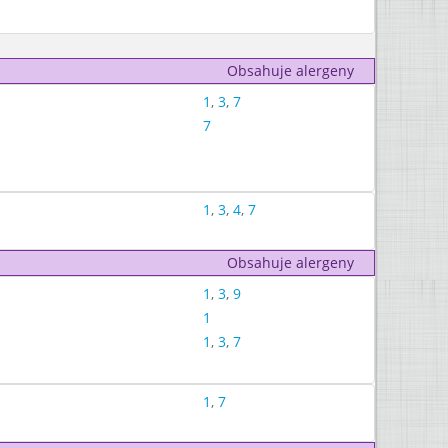
Obsahuje alergeny
1
,
3
,
7
7
1
,
3
,
4
,
7
Obsahuje alergeny
1
,
3
,
9
1
1
,
3
,
7
1
,
7