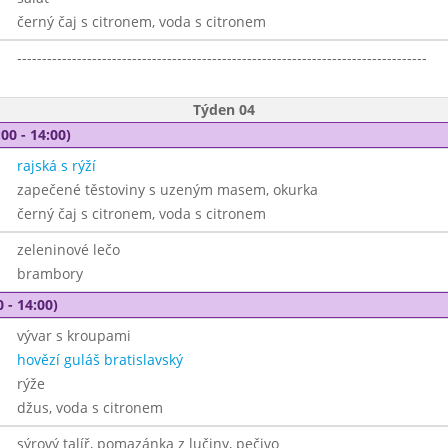
černý čaj s citronem, voda s citronem
----------------------------------------------------------------------------------
Týden 04
00 - 14:00)
rajská s rýží
zapečené těstoviny s uzeným masem, okurka
černý čaj s citronem, voda s citronem
zeleninové lečo
brambory
 - 14:00)
vývar s kroupami
hovězí guláš bratislavský
rýže
džus, voda s citronem
sýrový talíř, pomazánka z lučiny, pečivo