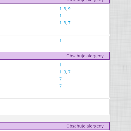
1
,
3
,
9
1
1
,
3
,
7
1
Obsahuje alergeny
1
1
,
3
,
7
7
7
Obsahuje alergeny