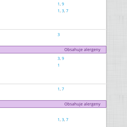
1
,
9
1
,
3
,
7
3
Obsahuje alergeny
3
,
9
1
1
,
7
Obsahuje alergeny
1
,
3
,
7