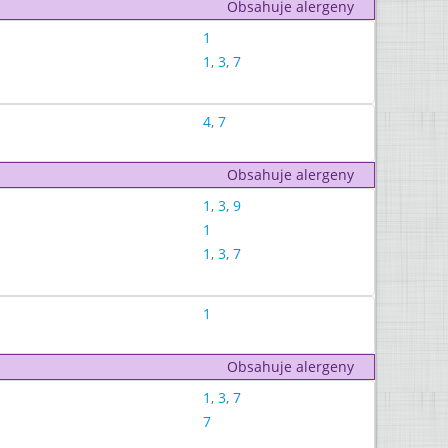
Obsahuje alergeny
1
1
,
3
,
7
4
,
7
Obsahuje alergeny
1
,
3
,
9
1
1
,
3
,
7
1
Obsahuje alergeny
1
,
3
,
7
7