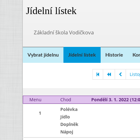
Jídelní lístek
Základní škola Vodičkova
Vybrat jídelnu
Jídelní lístek
Historie
Kon
List
Menu
Chod
Pondělí 3. 1. 2022 (12:0
Polévka
1
Jídlo
Doplněk
Nápoj