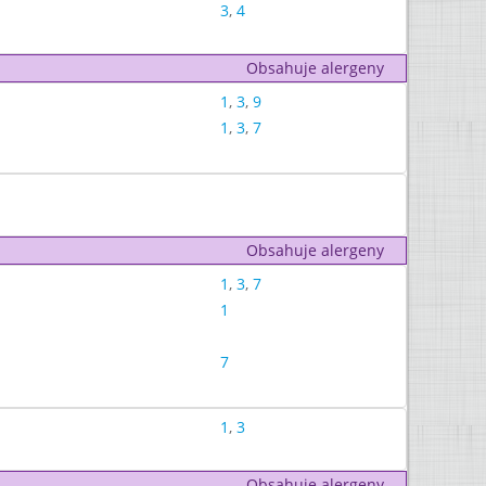
3
,
4
Obsahuje alergeny
1
,
3
,
9
1
,
3
,
7
Obsahuje alergeny
1
,
3
,
7
1
7
1
,
3
Obsahuje alergeny