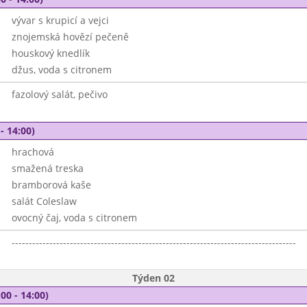
vývar s krupicí a vejci
znojemská hovězí pečeně
houskový knedlík
džus, voda s citronem
fazolový salát, pečivo
- 14:00)
hrachová
smažená treska
bramborová kaše
salát Coleslaw
ovocný čaj, voda s citronem
-----------------------------------------------------------------------------------
Týden 02
00 - 14:00)