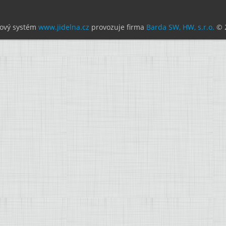
ový systém
www.jidelna.cz
provozuje firma
Barda SW, HW, s.r.o.
© 2