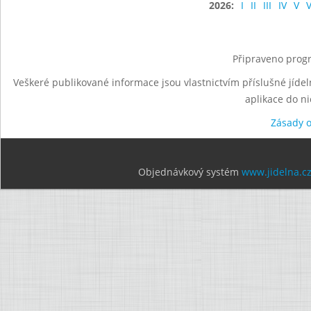
2026:
I
II
III
IV
V
V
Připraveno progr
Veškeré publikované informace jsou vlastnictvím příslušné jídel
aplikace do n
Zásady 
Objednávkový systém
www.jidelna.c