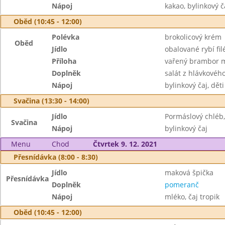
Nápoj
kakao, bylinkový č
Oběd (10:45 - 12:00)
Polévka
brokolicový krém
Oběd
Jídlo
obalované rybí fil
Příloha
vařený brambor 
Doplněk
salát z hlávkového
Nápoj
bylinkový čaj, dět
Svačina (13:30 - 14:00)
Jídlo
Pormáslový chléb,
Svačina
Nápoj
bylinkový čaj
Menu
Chod
Čtvrtek 9. 12. 2021
Přesnídávka (8:00 - 8:30)
Jídlo
maková špička
Přesnídávka
Doplněk
pomeranč
Nápoj
mléko, čaj tropik
Oběd (10:45 - 12:00)