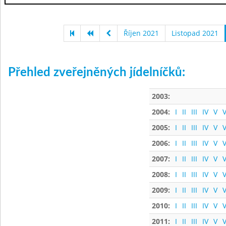
Říjen 2021
Listopad 2021
Přehled zveřejněných jídelníčků:
2003:
2004:
I
II
III
IV
V
V
2005:
I
II
III
IV
V
V
2006:
I
II
III
IV
V
V
2007:
I
II
III
IV
V
V
2008:
I
II
III
IV
V
V
2009:
I
II
III
IV
V
V
2010:
I
II
III
IV
V
V
2011:
I
II
III
IV
V
V