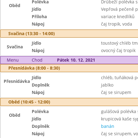
Polévka
Drůbeží polévka 
Oběd
Jídlo
Vepřová pečeně po
Příloha
variace knedlíků
Nápoj
čaj tropik, voda
Svačina (13:30 - 14:00)
Jídlo
toustový chléb tm
Svačina
Nápoj
ovocný čaj tropik
Menu
Chod
Pátek 10. 12. 2021
Přesnídávka (8:00 - 8:30)
Jídlo
chléb, tuňáková 
Přesnídávka
Doplněk
jablko
Nápoj
čaj se sirupem
Oběd (10:45 - 12:00)
Polévka
gulášová polévka
Oběd
Jídlo
krupicová kaše s
Doplněk
banán
Nápoj
čaj se sirupem, v