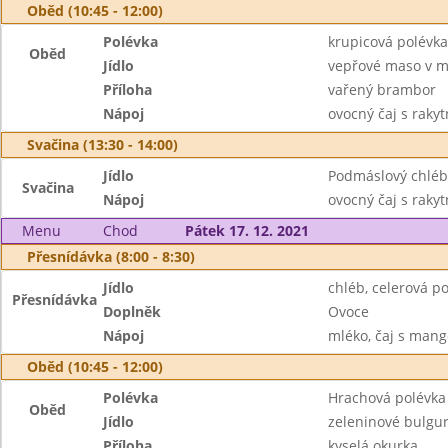
Oběd (10:45 - 12:00)
Polévka
krupicová polévka
Oběd
Jídlo
vepřové maso v m
Příloha
vařený brambor
Nápoj
ovocný čaj s raky
Svačina (13:30 - 14:00)
Jídlo
Podmáslový chléb,
Svačina
Nápoj
ovocný čaj s raky
Menu
Chod
Pátek 17. 12. 2021
Přesnídávka (8:00 - 8:30)
Jídlo
chléb, celerová p
Přesnídávka
Doplněk
Ovoce
Nápoj
mléko, čaj s man
Oběd (10:45 - 12:00)
Polévka
Hrachová polévka
Oběd
Jídlo
zeleninové bulgu
Příloha
kyselá okurka