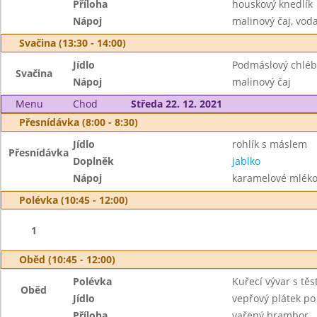
Příloha
houskový knedlík
Nápoj
malinový čaj, vod
Svačina (13:30 - 14:00)
Jídlo
Podmáslový chléb
Svačina
Nápoj
malinový čaj
Menu
Chod
Středa 22. 12. 2021
Přesnídávka (8:00 - 8:30)
Jídlo
rohlík s máslem
Přesnídávka
Doplněk
jablko
Nápoj
karamelové mléko
Polévka (10:45 - 12:00)
1
Oběd (10:45 - 12:00)
Polévka
Kuřecí vývar s těs
Oběd
Jídlo
vepřový plátek po
Příloha
vařený brambor