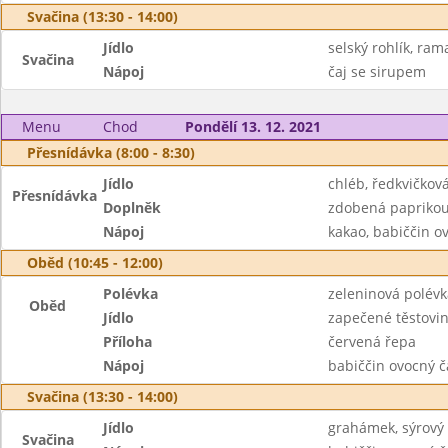
Svačina (13:30 - 14:00)
Jídlo
selský rohlík, ram
Svačina
Nápoj
čaj se sirupem
Menu
Chod
Pondělí 13. 12. 2021
Přesnídávka (8:00 - 8:30)
Jídlo
chléb, ředkvičko
Přesnídávka
Doplněk
zdobená papriko
Nápoj
kakao, babiččin o
Oběd (10:45 - 12:00)
Polévka
zeleninová polév
Oběd
Jídlo
zapečené těstovi
Příloha
červená řepa
Nápoj
babiččin ovocný č
Svačina (13:30 - 14:00)
Jídlo
grahámek, sýrový
Svačina