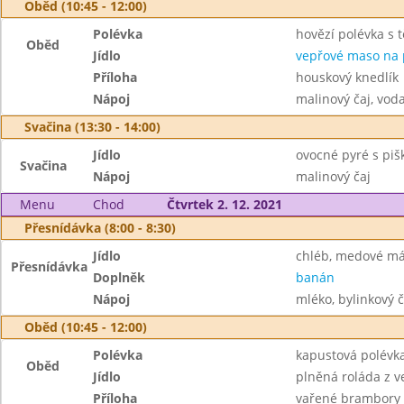
Oběd (10:45 - 12:00)
Polévka
hovězí polévka s 
Oběd
Jídlo
vepřové maso na 
Příloha
houskový knedlík
Nápoj
malinový čaj, vod
Svačina (13:30 - 14:00)
Jídlo
ovocné pyré s pi
Svačina
Nápoj
malinový čaj
Menu
Chod
Čtvrtek 2. 12. 2021
Přesnídávka (8:00 - 8:30)
Jídlo
chléb, medové má
Přesnídávka
Doplněk
banán
Nápoj
mléko, bylinkový č
Oběd (10:45 - 12:00)
Polévka
kapustová polévk
Oběd
Jídlo
plněná roláda z 
Příloha
vařené brambory