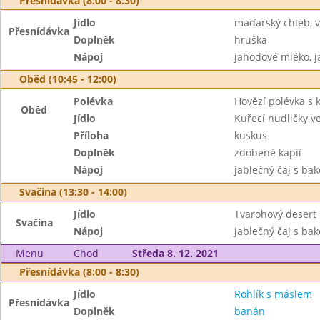
Přesnídávka (8:00 - 8:30)
Jídlo
maďarský chléb, 
Přesnídávka
Doplněk
hruška
Nápoj
jahodové mléko, j
Oběd (10:45 - 12:00)
Polévka
Hovězí polévka s
Oběd
Jídlo
Kuřecí nudličky 
Příloha
kuskus
Doplněk
zdobené kapií
Nápoj
jablečný čaj s ba
Svačina (13:30 - 14:00)
Jídlo
Tvarohový desert 
Svačina
Nápoj
jablečný čaj s ba
Menu
Chod
Středa 8. 12. 2021
Přesnídávka (8:00 - 8:30)
Jídlo
Rohlík s máslem
Přesnídávka
Doplněk
banán