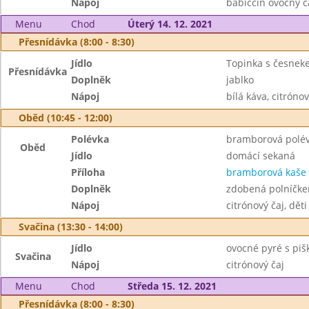
Nápoj
babiččin ovocný č
Menu
Chod
Úterý 14. 12. 2021
Přesnídávka (8:00 - 8:30)
Jídlo
Topinka s česnek
Přesnídávka
Doplněk
jablko
Nápoj
bílá káva, citrónov
Oběd (10:45 - 12:00)
Polévka
bramborová polé
Oběd
Jídlo
domácí sekaná
Příloha
bramborová kaše
Doplněk
zdobená polníčk
Nápoj
citrónový čaj, dět
Svačina (13:30 - 14:00)
Jídlo
ovocné pyré s pi
Svačina
Nápoj
citrónový čaj
Menu
Chod
Středa 15. 12. 2021
Přesnídávka (8:00 - 8:30)