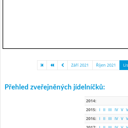
Září 2021
Říjen 2021
Li
Přehled zveřejněných jídelníčků:
2014:
2015:
I
II
III
IV
V
V
2016:
I
II
III
IV
V
V
2017:
I
II
III
IV
V
V