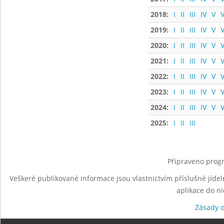
2018:
I
II
III
IV
V
V
2019:
I
II
III
IV
V
V
2020:
I
II
III
IV
V
V
2021:
I
II
III
IV
V
V
2022:
I
II
III
IV
V
V
2023:
I
II
III
IV
V
V
2024:
I
II
III
IV
V
V
2025:
I
II
III
Připraveno progr
Veškeré publikované informace jsou vlastnictvím příslušné jídel
aplikace do n
Zásady 