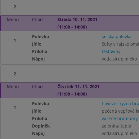
2
Menu
Chod
Středa 10. 11. 2021
(11:00 - 14:00)
Polévka
selská polévka
1
Jídlo
čufty v rajské om
Příloha
těstoviny
Nápoj
voda,sirup,mléko
2
Menu
Chod
Čtvrtek 11. 11. 2021
(11:00 - 14:00)
Polévka
hovězí s rýží a hr
1
Jídlo
pečená vepřová k
Příloha
vařené brambory
Doplněk
zelenina teplá
Nápoj
voda,sirup,mléko