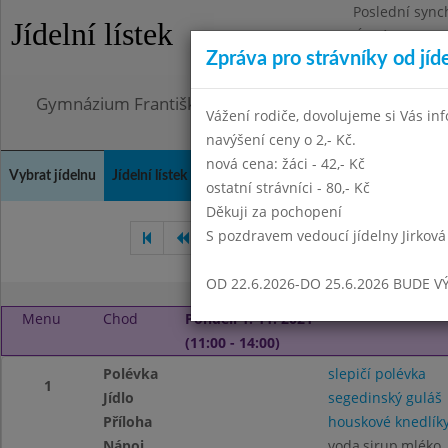
Poslední sync
Jídelní lístek
Úterý 21.7.202
Zpráva pro strávníky od jíd
Omezení obje
Gymnázium Františka Palackého, Neratovice, Masar
Vážení rodiče, dovolujeme si Vás in
navýšení ceny o 2,- Kč.
nová cena: žáci - 42,- Kč
Vybrat jídelnu
Jídelní lístek
Historie
Kontakty a informace
Doch
ostatní strávníci - 80,- Kč
Děkuji za pochopení
S pozdravem vedoucí jídelny Jirková
Září 2021
Říjen 2021
Li
OD 22.6.2026-DO 25.6.2026 BUDE V
Menu
Chod
Pondělí 1. 11. 2021
(11:00 - 14:00)
Polévka
slepičí polévka
1
Jídlo
segedinský guláš
Příloha
houskové knedlík
Nápoj
voda,sirup,mléko