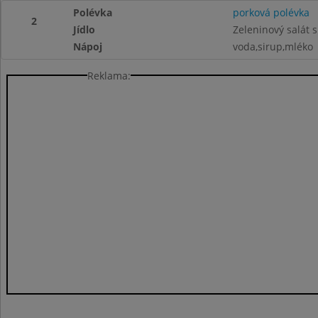
Polévka
porková polévka
2
Jídlo
Zeleninový salát s
Nápoj
voda,sirup,mléko
Reklama: