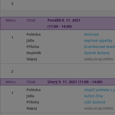
2
Menu
Chod
Pondělí 8. 11. 2021
(11:00 - 14:00)
Polévka
kmínová
1
Jídlo
vepřové výpečky
Příloha
bramborové knedl
Doplněk
špenát dušený
Nápoj
voda,sirup,mléko
2
Menu
Chod
Úterý 9. 11. 2021 (11:00 - 14:00)
Polévka
slepičí polévka s j
1
Jídlo
kuřecí čína
Příloha
rýže dušená
Nápoj
voda,sirup,mléko