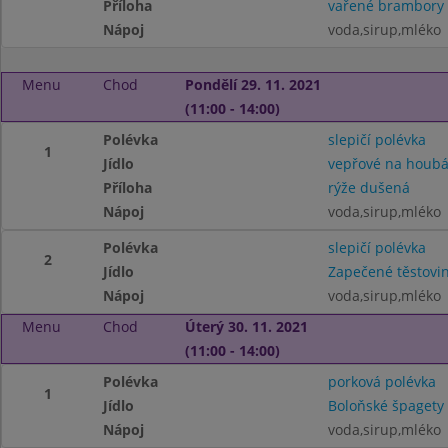
Příloha
vařené brambory
Nápoj
voda,sirup,mléko
Menu
Chod
Pondělí 29. 11. 2021
(11:00 - 14:00)
Polévka
slepičí polévka
1
Jídlo
vepřové na houb
Příloha
rýže dušená
Nápoj
voda,sirup,mléko
Polévka
slepičí polévka
2
Jídlo
Zapečené těstovin
Nápoj
voda,sirup,mléko
Menu
Chod
Úterý 30. 11. 2021
(11:00 - 14:00)
Polévka
porková polévka
1
Jídlo
Boloňské špagety
Nápoj
voda,sirup,mléko