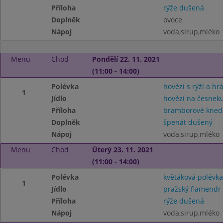
Příloha
rýže dušená
Doplněk
ovoce
Nápoj
voda,sirup,mléko
Menu
Chod
Pondělí 22. 11. 2021
(11:00 - 14:00)
Polévka
hovězí s rýží a hr
1
Jídlo
hovězí na česnek
Příloha
bramborové knedl
Doplněk
špenát dušený
Nápoj
voda,sirup,mléko
Menu
Chod
Úterý 23. 11. 2021
(11:00 - 14:00)
Polévka
květáková polévka
1
Jídlo
pražský flamendr
Příloha
rýže dušená
Nápoj
voda,sirup,mléko