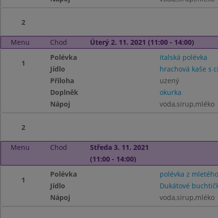
2
Menu
Chod
Úterý 2. 11. 2021 (11:00 - 14:00)
Polévka
italská polévka
1
Jídlo
hrachová kaše s c
Příloha
uzený
Doplněk
okurka
Nápoj
voda,sirup,mléko
2
Menu
Chod
Středa 3. 11. 2021
(11:00 - 14:00)
Polévka
polévka z mletéh
1
Jídlo
Dukátové buchtič
Nápoj
voda,sirup,mléko