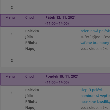
2
Menu
Chod
Pátek 12. 11. 2021
(11:00 - 14:00)
Polévka
zeleninová polévk
1
Jídlo
kuřecí kýjev s č
Příloha
vařené brambory
Nápoj
voda,sirup,mléko
2
Menu
Chod
Pondělí 15. 11. 2021
(11:00 - 14:00)
Polévka
slepičí polévka
1
Jídlo
hamburská vepřov
Příloha
houskové knedlík
Nápoj
voda,sirup,mléko