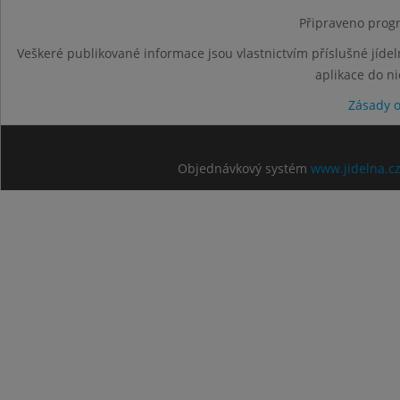
Připraveno progr
Veškeré publikované informace jsou vlastnictvím příslušné jídel
aplikace do n
Zásady 
Objednávkový systém
www.jidelna.c