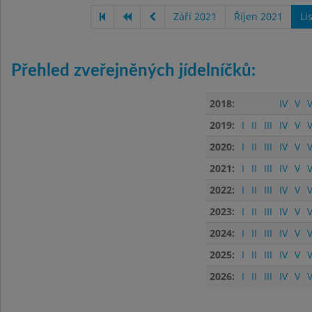
Září 2021
Říjen 2021
Li
Přehled zveřejněných jídelníčků:
2018:
IV
V
V
2019:
I
II
III
IV
V
V
2020:
I
II
III
IV
V
V
2021:
I
II
III
IV
V
V
2022:
I
II
III
IV
V
V
2023:
I
II
III
IV
V
V
2024:
I
II
III
IV
V
V
2025:
I
II
III
IV
V
V
2026:
I
II
III
IV
V
V